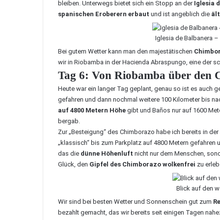
bleiben. Unterwegs bietet sich ein Stopp an der
Iglesia 
spanischen Eroberern erbaut
und ist angeblich die
äl
Iglesia de Balbanera –
Bei gutem Wetter kann man den majestätischen
Chimbo
wir in Riobamba in der
Hacienda Abraspungo
, eine der 
Tag 6: Von Riobamba über den 
Heute war ein langer Tag geplant, genau so ist es auch 
gefahren und dann nochmal weitere 100 Kilometer bis n
auf 4800 Metern Höhe
gibt und Baños nur auf 1600 Mete
bergab.
Zur
„Besteigung“ des Chimborazo
habe ich bereits in de
„klassisch“ bis zum Parkplatz auf 4800 Metern gefahren 
das die
dünne Höhenluft
nicht nur dem Menschen, sond
Glück, den
Gipfel des Chimborazo wolkenfrei
zu erleb
Blick auf den 
Wir sind bei besten Wetter und Sonnenschein gut zum
R
bezahlt gemacht, das wir bereits seit einigen Tagen nah