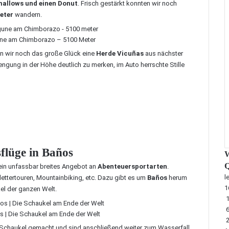
allows und einen Donut
. Frisch gestärkt konnten wir noch
eter
wandern.
ne am Chimborazo – 5100 Meter
en wir noch das große Glück eine
Herde Vicuñas
aus nächster
gung in der Höhe deutlich zu merken, im Auto herrschte Stille
lüge in Baños
W
Q
s ein unfassbar breites Angebot an
Abenteuersportarten
.
l
lettertouren, Mountainbiking, etc. Dazu gibt es um
Baños
herum
1
el der ganzen Welt.
1
os | Die Schaukel am Ende der Welt
 Schaukel
gemacht und sind anschließend weiter zum
Wasserfall