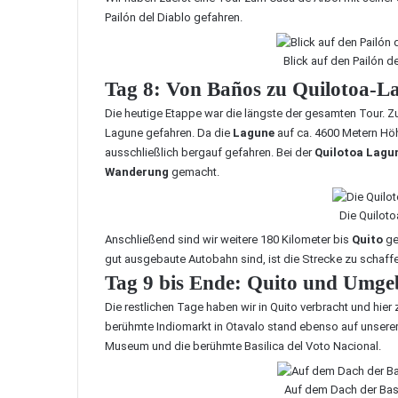
Pailón del Diablo
gefahren.
Blick auf den Pailón 
Tag 8: Von Baños zu Quilotoa-L
Die heutige Etappe war die längste der gesamten Tour. Z
Lagune
gefahren. Da die
Lagune
auf ca. 4600 Metern Höh
ausschließlich bergauf gefahren. Bei der
Quilotoa Lagu
Wanderung
gemacht.
Die Quiloto
Anschließend sind wir weitere 180 Kilometer bis
Quito
ge
gut ausgebaute Autobahn sind, ist die Strecke zu schaffe
Tag 9 bis Ende: Quito und Umg
Die restlichen Tage haben wir in Quito verbracht und hie
berühmte
Indiomarkt in Otavalo
stand ebenso auf unserer
Museum
und die berühmte
Basilica del Voto Nacional
.
Auf dem Dach der Basi