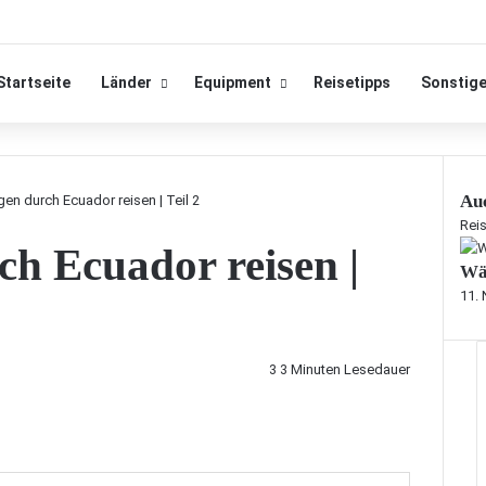
Startseite
Länder
Equipment
Reisetipps
Sonstig
Auc
en durch Ecuador reisen | Teil 2
S
Reis
h Ecuador reisen |
c
Wä
h
l
11.
i
e
ß
3
3 Minuten Lesedauer
e
n