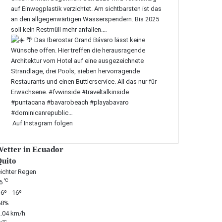
Auf Instagram folgen
etter in Ecuador
uito
eichter Regen
℃
6
6º - 16º
68%
2.04 km/h
℃