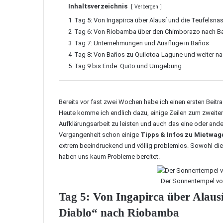
Inhaltsverzeichnis
Verbergen
1
Tag 5: Von Ingapirca über Alausí und die Teufelsna
2
Tag 6: Von Riobamba über den Chimborazo nach B
3
Tag 7: Unternehmungen und Ausflüge in Baños
4
Tag 8: Von Baños zu Quilotoa-Lagune und weiter na
5
Tag 9 bis Ende: Quito und Umgebung
Bereits vor fast zwei Wochen habe ich einen
ersten Beitr
Heute komme ich endlich dazu, einige Zeilen zum zweiten
Aufklärungsarbeit zu leisten und auch das eine oder ander
Vergangenheit schon einige
Tipps & Infos zu Mietwag
extrem beeindruckend und völlig problemlos. Sowohl di
haben uns kaum Probleme bereitet.
Der Sonnentempel vo
Tag 5: Von Ingapirca über Alausí
Diablo“ nach Riobamba