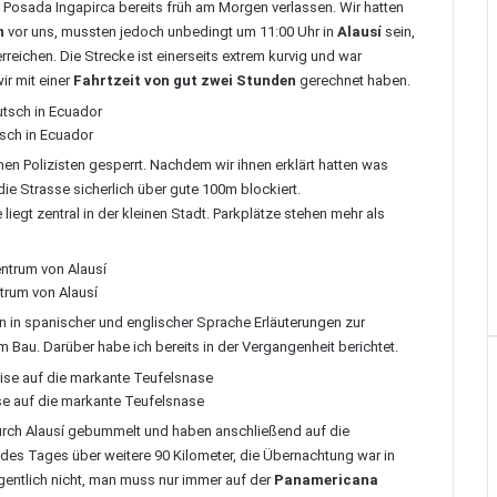
e
Posada Ingapirca
bereits früh am Morgen verlassen. Wir hatten
n
vor uns, mussten jedoch unbedingt um 11:00 Uhr in
Alausí
sein,
rreichen. Die Strecke ist einerseits extrem kurvig und war
ir mit einer
Fahrtzeit von gut zwei Stunden
gerechnet haben.
tsch in Ecuador
hen Polizisten gesperrt. Nachdem wir ihnen erklärt hatten was
die Strasse sicherlich über gute 100m blockiert.
 liegt zentral in der kleinen Stadt. Parkplätze stehen mehr als
trum von Alausí
n spanischer und englischer Sprache Erläuterungen zur
 Bau. Darüber habe ich bereits in der Vergangenheit
berichtet
.
ise auf die markante Teufelsnase
urch Alausí gebummelt und haben anschließend auf die
 des Tages über weitere 90 Kilometer, die Übernachtung war in
gentlich nicht, man muss nur immer auf der
Panamericana