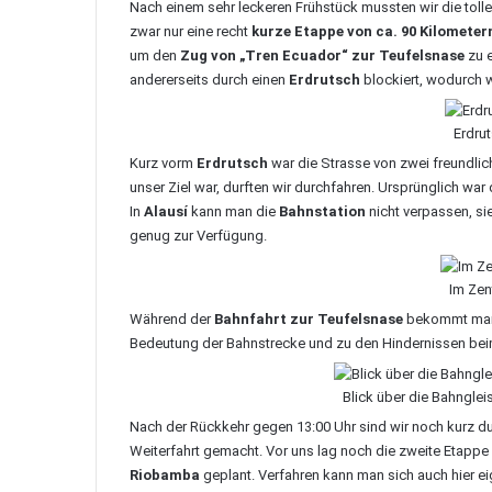
Nach einem sehr leckeren Frühstück mussten wir die toll
zwar nur eine recht
kurze Etappe von ca. 90 Kilometer
um den
Zug von „Tren Ecuador“ zur Teufelsnase
zu e
andererseits durch einen
Erdrutsch
blockiert, wodurch w
Erdru
Kurz vorm
Erdrutsch
war die Strasse von zwei freundlic
unser Ziel war, durften wir durchfahren. Ursprünglich war 
In
Alausí
kann man die
Bahnstation
nicht verpassen, sie
genug zur Verfügung.
Im Zen
Während der
Bahnfahrt zur Teufelsnase
bekommt man i
Bedeutung der Bahnstrecke und zu den Hindernissen beim
Blick über die Bahngle
Nach der Rückkehr gegen 13:00 Uhr sind wir noch kurz d
Weiterfahrt gemacht. Vor uns lag noch die zweite Etappe
Riobamba
geplant. Verfahren kann man sich auch hier ei