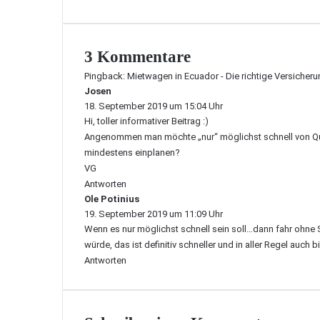
3 Kommentare
Pingback:
Mietwagen in Ecuador - Die richtige Versicheru
Josen
s
18. September 2019 um 15:04 Uhr
a
Hi, toller informativer Beitrag :)
g
t
Angenommen man möchte „nur“ möglichst schnell von Qu
:
mindestens einplanen?
VG
Antworten
Ole Potinius
s
19. September 2019 um 11:09 Uhr
a
Wenn es nur möglichst schnell sein soll…dann fahr ohne 
g
t
würde, das ist definitiv schneller und in aller Regel auch bil
:
Antworten