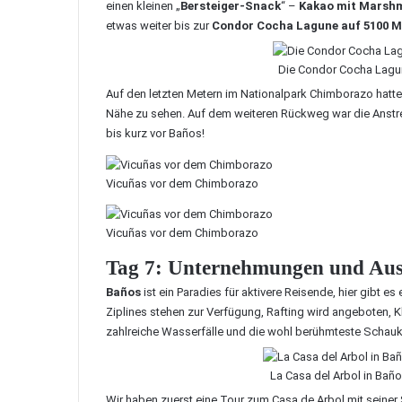
einen kleinen „
Bersteiger-Snack
“ –
Kakao mit Marshm
etwas weiter bis zur
Condor Cocha Lagune auf 5100 M
Die Condor Cocha Lagu
Auf den letzten Metern im Nationalpark Chimborazo hatt
Nähe zu sehen. Auf dem weiteren Rückweg war die Anstren
bis kurz vor Baños!
Vicuñas vor dem Chimborazo
Vicuñas vor dem Chimborazo
Tag 7: Unternehmungen und Ausf
Baños
ist ein Paradies für aktivere Reisende, hier gibt e
Ziplines stehen zur Verfügung, Rafting wird angeboten, K
zahlreiche Wasserfälle und die wohl berühmteste Schauk
La Casa del Arbol in Bañ
Wir haben zuerst eine Tour zum
Casa de Arbol mit seiner