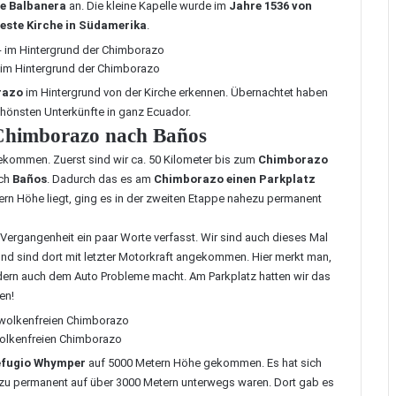
de Balbanera
an. Die kleine Kapelle wurde im
Jahre 1536 von
teste Kirche in Südamerika
.
 im Hintergrund der Chimborazo
razo
im Hintergrund von der Kirche erkennen. Übernachtet haben
schönsten Unterkünfte in ganz Ecuador.
Chimborazo nach Baños
gekommen. Zuerst sind wir ca. 50 Kilometer bis zum
Chimborazo
ach
Baños
. Dadurch das es am
Chimborazo einen Parkplatz
rn Höhe liegt, ging es in der zweiten Etappe nahezu permanent
r Vergangenheit ein paar Worte verfasst. Wir sind auch dieses Mal
und sind dort mit letzter Motorkraft angekommen. Hier merkt man,
ern auch dem Auto Probleme macht. Am Parkplatz hatten wir das
en!
wolkenfreien Chimborazo
efugio Whymper
auf 5000 Metern Höhe gekommen. Es hat sich
ezu permanent auf über 3000 Metern unterwegs waren. Dort gab es