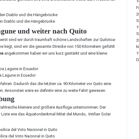
1
Fr
2
S
den Diablo und die Hängebrücke
1
agune und weiter nach Quito
S
uerst sind wir durch traumhaft schöne Landschaften zur
Quilotoa-
2
e liegt, sind wir die gesamte Strecke von 150 Kilometern gefühlt
M
ne
angekommen haben wir uns kurz gestärkt und eine kleine
1
D
a Lagune in Ecuador
fahren. Dadurch das die letzten ca. 90 Kilometer vor Quito eine
n. Ansonsten wäre es definitiv eine zu weite Fahrt gewesen.
ebung
r zahlreiche kleinere und größere Ausflüge unternommen. Der
 Liste wie das
Äquatordenkmal Mitat del Mundo
,
Intiñan Solar
lica del Voto Nacional in Quito