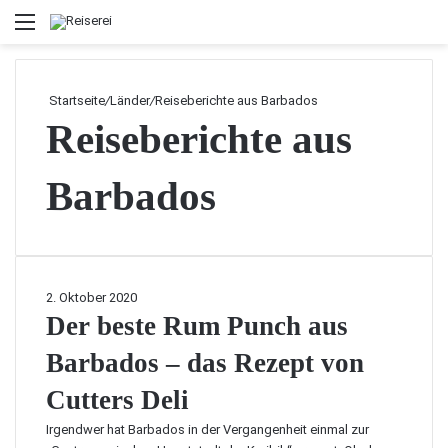
Menü
Startseite
/
Länder
/
Reiseberichte aus Barbados
Reiseberichte aus
Barbados
D
2. Oktober 2020
e
Der beste Rum Punch aus
r
Barbados – das Rezept von
b
e
Cutters Deli
s
t
Irgendwer hat Barbados in der Vergangenheit einmal zur
e