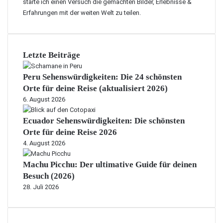
starte ich einen Versuch die gemachten Bilder, Erlebnisse &
a
r
Erfahrungen mit der weiten Welt zu teilen.
s
b
R
a
e
d
z
o
Letzte Beiträge
e
s
p
–
Peru Sehenswürdigkeiten: Die 24 schönsten
t
ä
Orte für deine Reise (aktualisiert 2026)
v
l
o
6. August 2026
t
n
e
Ecuador Sehenswürdigkeiten: Die schönsten
C
s
u
Orte für deine Reise 2026
t
t
4. August 2026
e
t
r
e
Machu Picchu: Der ultimative Guide für deinen
R
r
u
Besuch (2026)
s
m
28. Juli 2026
D
d
e
e
l
r