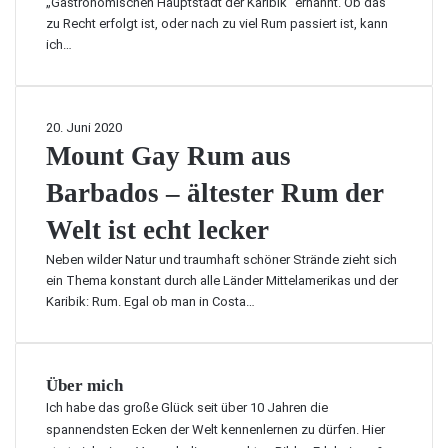
„Gastronomischen Hauptstadt der Karibik“ ernannt. Ob das
R
zu Recht erfolgt ist, oder nach zu viel Rum passiert ist, kann
u
ich…
m
P
u
n
M
20. Juni 2020
c
o
Mount Gay Rum aus
h
u
a
Barbados – ältester Rum der
n
u
t
Welt ist echt lecker
s
G
B
a
Neben wilder Natur und traumhaft schöner Strände zieht sich
a
y
ein Thema konstant durch alle Länder Mittelamerikas und der
r
R
Karibik: Rum. Egal ob man in Costa…
b
u
a
m
d
a
o
u
Über mich
s
s
Ich habe das große Glück seit über 10 Jahren die
–
B
spannendsten Ecken der Welt kennenlernen zu dürfen. Hier
d
a