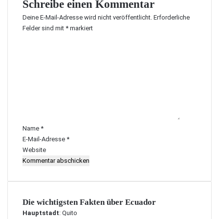
Schreibe einen Kommentar
Deine E-Mail-Adresse wird nicht veröffentlicht.
Erforderliche
Felder sind mit
*
markiert
K
o
m
m
e
n
t
a
r
Name
*
*
E-Mail-Adresse
*
Website
Die wichtigsten Fakten über Ecuador
Hauptstadt
: Quito