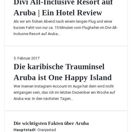
Divi All-Inclusive Resort auf
S
c
r
v
w
t
h
u
Aruba | Ein Hotel Review
i
r
z
b
A
a
u
Als wir am frühen Abend nach einem langen Flug und einer
a
l
n
m
kurzen Fahrt von nur ca. 15 Minuten vom Flughafen im Divi All-
–
l
d
d
Inclusive Resort auf Aruba…
M
-
m
r
i
I
i
i
e
n
t
t
t
c
d
D
5. Februar 2017
t
w
l
e
i
Die karibische Trauminsel
s
a
u
n
e
c
g
s
Aruba ist One Happy Island
F
k
h
e
i
l
a
ö
n
v
Wer meinen Instagram-Account im Auge hat dem wird nicht
a
r
n
m
e
entgangen sein, das ich im letzten Dezember ein Woche auf
m
i
s
a
R
Aruba war. In den nächsten Tagen…
i
b
t
l
e
n
i
e
„
s
g
s
n
e
o
o
c
S
t
Die wichtigsten Fakten über Aruba
r
s
h
t
w
t
Hauptstadt
: Oranjestad
?