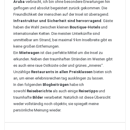
Aruba
verbracht, ich bin ohne besondere Erwartungen hin
geflogen und absolut begeistert zurück gekommen. Die
Freundlichkeit der menschen auf der Insel ist überragend.
Infrastruktur und Sicherheit sind hervorragend
. Gäste
haben die Wahl zwischen kleinen
Boutique-Hotels
und
internationalen Ketten. Die meisten Unterkünfte sind
unmittelbar am Strand, bei maximal 9 km Inselbreite gibt es
keine großen Entfernungen.
Ein
Mietwagen
ist das perfekte Mittel um die Insel zu
erkunden. Neben den traumhaften Stränden im Westen gibt
es auch eine raue Ostküste oder und grünes „inneres“.
Unzählige
Restaurants in allen Preisklassen
bieten sich
an, um einen erlebnisreichen tag ausklingen zu lassen.
In den folgenden
Blogbeiträgen
habe ich
sowohl
Reiseberichte
als auch einige
Reisetipps
und
traumhafte
Bilder
verarbeitet. Natürlich ist diese Übersicht
weder vollständig noch objektiv, sie spiegelt meine
persönliche Meinung wieder.