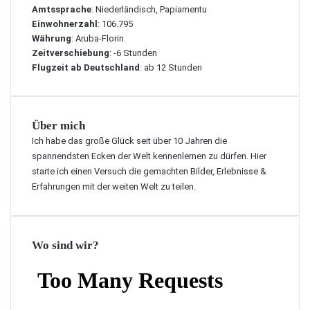
e
r
a
a
Amtssprache
: Niederländisch, Papiamentu
T
a
s
u
Einwohnerzahl
: 106.795
r
n
“
f
Währung
: Aruba-Florin
a
d
a
A
Zeitverschiebung
: -6 Stunden
u
2
n
r
Flugzeit ab Deutschland
: ab 12 Stunden
m
0
d
u
i
1
e
b
n
7
r
a
s
s
Über mich
|
e
E
Ich habe das große Glück seit über 10 Jahren die
l
i
spannendsten Ecken der Welt kennenlernen zu dürfen. Hier
A
n
starte ich einen Versuch die gemachten Bilder, Erlebnisse &
r
H
Erfahrungen mit der weiten Welt zu teilen.
u
o
b
t
a
e
i
l
Wo sind wir?
s
R
t
e
O
v
n
i
e