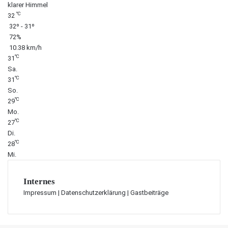
klarer Himmel
℃
32
32º - 31º
72%
10.38 km/h
℃
31
Sa.
℃
31
So.
℃
29
Mo.
℃
27
Di.
℃
28
Mi.
Internes
Impressum
|
Datenschutzerklärung
|
Gastbeiträge
Schaltfläche