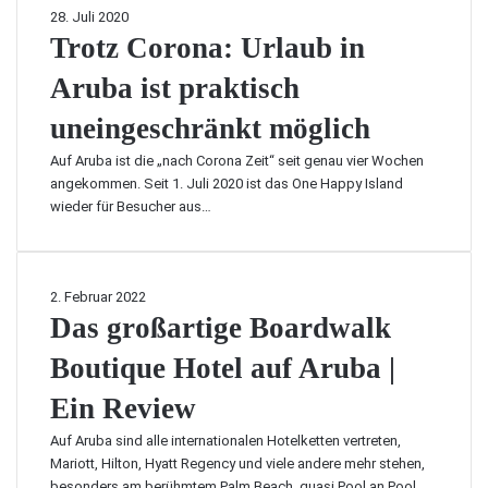
T
28. Juli 2020
r
Trotz Corona: Urlaub in
o
Aruba ist praktisch
t
z
uneingeschränkt möglich
C
o
Auf Aruba ist die „nach Corona Zeit“ seit genau vier Wochen
r
angekommen. Seit 1. Juli 2020 ist das One Happy Island
o
wieder für Besucher aus…
n
a
:
U
D
2. Februar 2022
r
a
Das großartige Boardwalk
l
s
a
Boutique Hotel auf Aruba |
g
u
r
Ein Review
b
o
i
ß
Auf Aruba sind alle internationalen Hotelketten vertreten,
n
a
Mariott, Hilton, Hyatt Regency und viele andere mehr stehen,
A
r
besonders am berühmtem Palm Beach, quasi Pool an Pool.