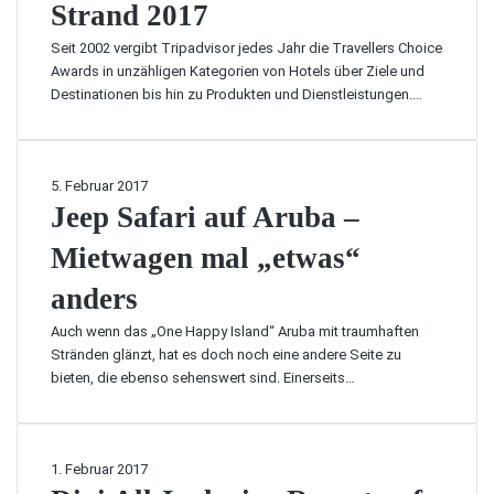
g
H
Strand 2017
a
d
e
o
u
v
s
Seit 2002 vergibt Tripadvisor jedes Jahr die Travellers Choice
t
f
i
c
Awards in unzähligen Kategorien von Hotels über Ziele und
e
A
s
h
Destinationen bis hin zu Produkten und Dienstleistungen.…
l
r
o
r
a
u
r
ä
u
b
k
n
f
a
ü
J
5. Februar 2017
k
A
–
r
e
Jeep Safari auf Aruba –
t
r
L
t
e
m
u
o
d
Mietwagen mal „etwas“
p
ö
b
h
e
S
g
a
n
anders
n
a
l
|
t
E
f
i
E
Auch wenn das „One Happy Island“ Aruba mit traumhaften
s
a
a
c
i
Stränden glänzt, hat es doch noch eine andere Seite zu
i
g
r
h
n
bieten, die ebenso sehenswert sind. Einerseits…
c
l
i
R
h
e
a
e
d
B
u
v
e
e
f
D
1. Februar 2017
i
r
a
A
i
e