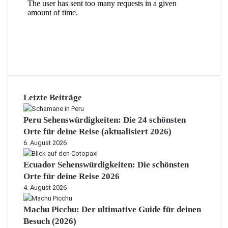
e
H
w
a
p
p
y
I
s
l
a
Letzte Beiträge
n
d
Peru Sehenswürdigkeiten: Die 24 schönsten
Orte für deine Reise (aktualisiert 2026)
6. August 2026
Ecuador Sehenswürdigkeiten: Die schönsten
Orte für deine Reise 2026
4. August 2026
Machu Picchu: Der ultimative Guide für deinen
Besuch (2026)