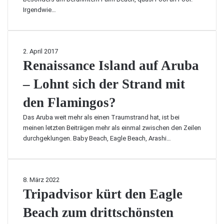
r
t
Irgendwie…
u
i
b
g
a
e
i
B
R
2. April 2017
s
o
e
Renaissance Island auf Aruba
t
a
n
p
r
– Lohnt sich der Strand mit
a
r
d
i
a
den Flamingos?
w
s
k
a
s
Das Aruba weit mehr als einen Traumstrand hat, ist bei
t
l
a
meinen letzten Beiträgen mehr als einmal zwischen den Zeilen
i
k
n
durchgeklungen. Baby Beach, Eagle Beach, Arashi…
s
B
c
c
o
e
h
u
I
u
t
s
T
8. März 2022
n
i
l
r
Tripadvisor kürt den Eagle
e
q
a
i
i
u
n
Beach zum drittschönsten
p
n
e
d
a