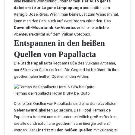
eine kleinere Wanderung unternehmen.
Per Auto gehts
dabei erst zur Lagune Limpiopungo
und später zum
Refugio Jose Rivas. Wenn man keine Lust zum Wandern hat,
kann man den Park auch auf zwei Rädern erkunden. Das
Downhill-Mountainbike-Abenteuer
ist eine beliebte
Abenteueraktivität auf dem Vulkan Cotopaxi.
Entspannen in den heißen
Quellen von Papallacta
Die Stadt
Papallacta
liegt am Fuße des Vulkans Antisana,
nur 65 km von Quito entfernt. Die Gegend ist berühmt für ihre
geothermalen heißen Quellen in den Anden.
Termas de Papallacta Hotel & SPA bei Quito
Die
heißen Quellen von Papallacta
sind eine der reizvollsten
Sehenswürdigkeiten Ecuadors
. Das Hotel Termas de
Papallacta besteht aus acht unterschiedlich großen Becken,
die alle durch natürliche geothermische Energie beheizt
werden. Der
Eintritt zu den heißen Quellen
mit Zugang zu