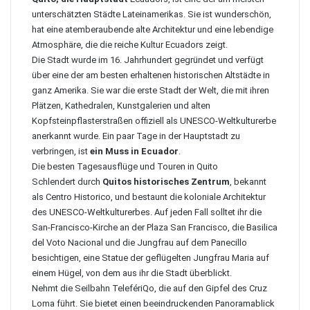
unterschätzten Städte Lateinamerikas. Sie ist wunderschön,
hat eine atemberaubende alte Architektur und eine lebendige
Atmosphäre, die die reiche Kultur Ecuadors zeigt.
Die Stadt wurde im 16. Jahrhundert gegründet und verfügt
über eine der am besten erhaltenen historischen Altstädte in
ganz Amerika. Sie war die erste Stadt der Welt, die mit ihren
Plätzen, Kathedralen, Kunstgalerien und alten
Kopfsteinpflasterstraßen offiziell als UNESCO-Weltkulturerbe
anerkannt wurde. Ein paar Tage in der Hauptstadt zu
verbringen, ist
ein Muss in Ecuador
.
Die besten Tagesausflüge und Touren in Quito
Schlendert durch
Quitos historisches Zentrum
, bekannt
als Centro Historico, und bestaunt die koloniale Architektur
des UNESCO-Weltkulturerbes. Auf jeden Fall solltet ihr die
San-Francisco-Kirche an der Plaza San Francisco, die
Basilica
del Voto Nacional
und die Jungfrau auf dem Panecillo
besichtigen, eine Statue der geflügelten Jungfrau Maria auf
einem Hügel, von dem aus ihr die Stadt überblickt.
Nehmt die Seilbahn
TelefériQo
, die auf den Gipfel des Cruz
Loma führt. Sie bietet einen beeindruckenden Panoramablick