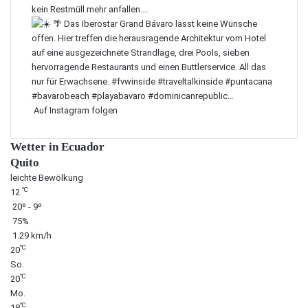
Auf Instagram folgen
Wetter in Ecuador
Quito
leichte Bewölkung
℃
12
20º - 9º
75%
1.29 km/h
℃
20
So.
℃
20
Mo.
℃
18