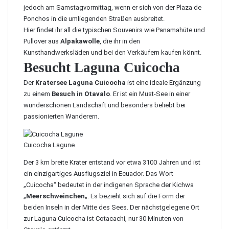
jedoch am Samstagvormittag, wenn er sich von der Plaza de
Ponchos in die umliegenden Straßen ausbreitet.
Hier findet ihr all die typischen Souvenirs wie Panamahüte und
Pullover aus
Alpakawolle
, die ihr in den
Kunsthandwerksläden und bei den Verkäufern kaufen könnt.
Besucht Laguna Cuicocha
Der
Kratersee Laguna Cuicocha
ist eine ideale Ergänzung
zu einem
Besuch in Otavalo
. Er ist ein Must-See in einer
wunderschönen Landschaft und besonders beliebt bei
passionierten Wanderern.
Cuicocha Lagune
Der 3 km breite Krater entstand vor etwa 3100 Jahren und ist
ein einzigartiges Ausflugsziel in Ecuador. Das Wort
„Cuicocha“ bedeutet in der indigenen Sprache der Kichwa
„
Meerschweinchen
„. Es bezieht sich auf die Form der
beiden Inseln in der Mitte des Sees. Der nächstgelegene Ort
zur Laguna Cuicocha ist Cotacachi, nur 30 Minuten von