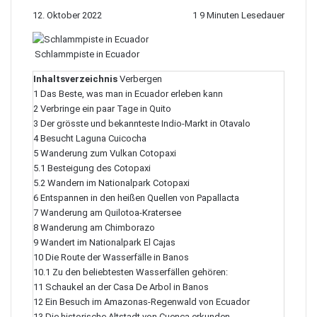
12. Oktober 2022
1
9 Minuten Lesedauer
Schlammpiste in Ecuador
Inhaltsverzeichnis
Verbergen
1
Das Beste, was man in Ecuador erleben kann
2
Verbringe ein paar Tage in Quito
3
Der grösste und bekannteste Indio-Markt in Otavalo
4
Besucht Laguna Cuicocha
5
Wanderung zum Vulkan Cotopaxi
5.1
Besteigung des Cotopaxi
5.2
Wandern im Nationalpark Cotopaxi
6
Entspannen in den heißen Quellen von Papallacta
7
Wanderung am Quilotoa-Kratersee
8
Wanderung am Chimborazo
9
Wandert im Nationalpark El Cajas
10
Die Route der Wasserfälle in Banos
10.1
Zu den beliebtesten Wasserfällen gehören:
11
Schaukel an der Casa De Arbol in Banos
12
Ein Besuch im Amazonas-Regenwald von Ecuador
13
Die historische Altstadt von Cuenca erkunden