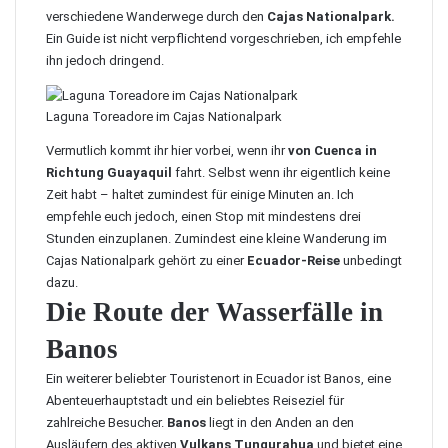
verschiedene Wanderwege durch den
Cajas Nationalpark
.
Ein Guide ist nicht verpflichtend vorgeschrieben, ich empfehle
ihn jedoch dringend.
Laguna Toreadore im Cajas Nationalpark
Vermutlich kommt ihr hier vorbei, wenn ihr
von Cuenca in
Richtung Guayaquil
fahrt. Selbst wenn ihr eigentlich keine
Zeit habt – haltet zumindest für einige Minuten an. Ich
empfehle euch jedoch, einen Stop mit mindestens drei
Stunden einzuplanen. Zumindest eine kleine Wanderung im
Cajas Nationalpark gehört zu einer
Ecuador-Reise
unbedingt
dazu.
Die Route der Wasserfälle in
Banos
Ein weiterer beliebter Touristenort in Ecuador ist
Banos
, eine
Abenteuerhauptstadt und ein beliebtes Reiseziel für
zahlreiche Besucher.
Banos
liegt in den Anden an den
Ausläufern des aktiven
Vulkans Tungurahua
und bietet eine