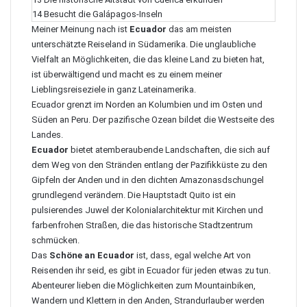
14
Besucht die Galápagos-Inseln
Meiner Meinung nach ist
Ecuador
das am meisten
unterschätzte Reiseland in Südamerika. Die unglaubliche
Vielfalt an Möglichkeiten, die das kleine Land zu bieten hat,
ist überwältigend und macht es zu einem meiner
Lieblingsreiseziele in ganz Lateinamerika.
Ecuador grenzt im Norden an
Kolumbien
und im Osten und
Süden an
Peru
. Der pazifische Ozean bildet die Westseite des
Landes.
Ecuador
bietet atemberaubende Landschaften, die sich auf
dem Weg von den Stränden entlang der Pazifikküste zu den
Gipfeln der Anden und in den dichten Amazonasdschungel
grundlegend verändern. Die Hauptstadt Quito ist ein
pulsierendes Juwel der Kolonialarchitektur mit Kirchen und
farbenfrohen Straßen, die das historische Stadtzentrum
schmücken.
Das
Schöne an Ecuador
ist, dass, egal welche Art von
Reisenden ihr seid, es gibt in Ecuador für jeden etwas zu tun.
Abenteurer lieben die Möglichkeiten zum Mountainbiken,
Wandern und Klettern in den Anden, Strandurlauber werden