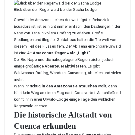
Blick über den Regenwald bei der Sacha Lodge
Obwohl der Amazonas eines der wichtigsten Reiseziele
Ecuadors ist, ist es nicht immer einfach, den Dschungel in der
Nähe von Tena in vollem Umfang zu erleben. Große
Siedlungen und illegaler Goldabbau halten die Tierwelt von
diesem Teil des Flusses fern. Der Ab Tena erreichbare Urwald
ist eine Art
Amazonas-Regenwald „Light“
.
Der Rio Napo und die nahegelegene Region bieten jedoch
einige großartige
Abenteueraktivitäten
. Es gibt
Wildwasser-Rafting, Wandern, Canyoning, Abseilen und vieles
mehr!
Wenn Ihr richtig
in den Amazonas eintauchen
wollt, dann
führt kein Weg an einem Flug nach Coca vorbei. Anschließend
könnt ihr in einer
Urwald-Lodge
einige Tage den wirklichen
Regenwald erleben.
Die historische Altstadt von
Cuenca erkunden
Die charmanten
Kolonialstraßen von Cuenca
strahlen