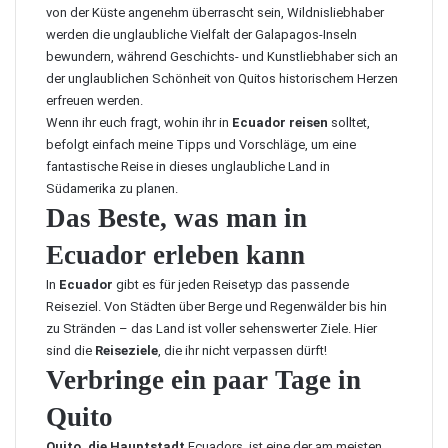
von der Küste angenehm überrascht sein, Wildnisliebhaber
werden die unglaubliche Vielfalt der Galapagos-Inseln
bewundern, während Geschichts- und Kunstliebhaber sich an
der unglaublichen Schönheit von Quitos historischem Herzen
erfreuen werden.
Wenn ihr euch fragt, wohin ihr in
Ecuador reisen
solltet,
befolgt einfach meine Tipps und Vorschläge, um eine
fantastische Reise in dieses unglaubliche Land in
Südamerika zu planen.
Das Beste, was man in
Ecuador erleben kann
In
Ecuador
gibt es für jeden Reisetyp das passende
Reiseziel. Von Städten über Berge und Regenwälder bis hin
zu Stränden – das Land ist voller sehenswerter Ziele. Hier
sind die
Reiseziele
, die ihr nicht verpassen dürft!
Verbringe ein paar Tage in
Quito
Quito, die Hauptstadt
Ecuadors, ist eine der am meisten