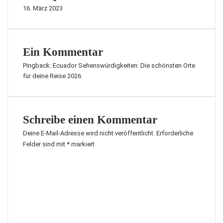
16. März 2023
Ein Kommentar
Pingback:
Ecuador Sehenswürdigkeiten: Die schönsten Orte
für deine Reise 2026
Schreibe einen Kommentar
Deine E-Mail-Adresse wird nicht veröffentlicht.
Erforderliche
Felder sind mit
*
markiert
K
o
m
m
e
n
t