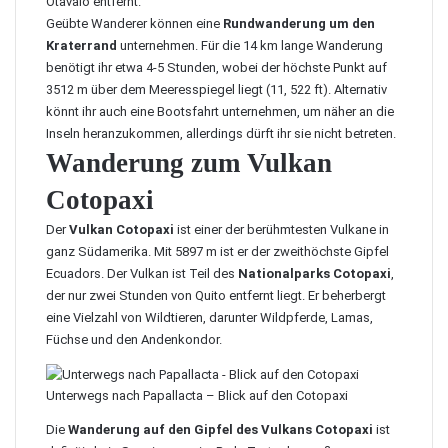
Otavalo entfernt.
Geübte Wanderer können eine
Rundwanderung um den
Kraterrand
unternehmen. Für die 14 km lange Wanderung
benötigt ihr etwa 4-5 Stunden, wobei der höchste Punkt auf
3512 m über dem Meeresspiegel liegt (11, 522 ft). Alternativ
könnt ihr auch eine Bootsfahrt unternehmen, um näher an die
Inseln heranzukommen, allerdings dürft ihr sie nicht betreten.
Wanderung zum Vulkan
Cotopaxi
Der
Vulkan Cotopaxi
ist einer der berühmtesten Vulkane in
ganz Südamerika. Mit 5897 m ist er der zweithöchste Gipfel
Ecuadors. Der Vulkan ist Teil des
Nationalparks Cotopaxi
,
der nur zwei Stunden von Quito entfernt liegt. Er beherbergt
eine Vielzahl von Wildtieren, darunter Wildpferde, Lamas,
Füchse und den Andenkondor.
Unterwegs nach Papallacta – Blick auf den Cotopaxi
Die
Wanderung auf den Gipfel des Vulkans Cotopaxi
ist