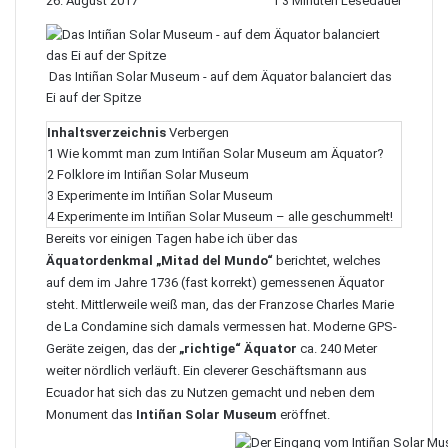
26. August 2017
1
3 Minuten Lesedauer
Das Intiñan Solar Museum - auf dem Äquator balanciert das
Ei auf der Spitze
Inhaltsverzeichnis
Verbergen
1
Wie kommt man zum Intiñan Solar Museum am Äquator?
2
Folklore im Intiñan Solar Museum
3
Experimente im Intiñan Solar Museum
4
Experimente im Intiñan Solar Museum – alle geschummelt!
Bereits vor einigen Tagen habe ich über das
Äquatordenkmal „Mitad del Mundo“
berichtet, welches
auf dem im Jahre 1736 (fast korrekt) gemessenen Äquator
steht. Mittlerweile weiß man, das der
Franzose Charles Marie
de La Condamine
sich damals vermessen hat. Moderne GPS-
Geräte zeigen, das der
„richtige“ Äquator
ca. 240 Meter
weiter nördlich verläuft. Ein cleverer Geschäftsmann aus
Ecuador hat sich das zu Nutzen gemacht und neben dem
Monument das
Intiñan Solar Museum
eröffnet.