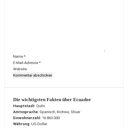
K
o
m
m
e
n
t
a
r
Name
*
*
E-Mail-Adresse
*
Website
Die wichtigsten Fakten über Ecuador
Hauptstadt
: Quito
Amtssprache
: Spanisch, Kichwa, Shuar
Einwohnerzahl
: 16.863.000
Währung
: US-Dollar