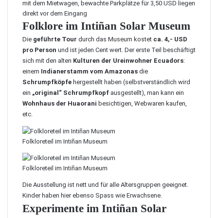
mit dem Mietwagen, bewachte Parkplätze für 3,50 USD liegen
direkt vor dem Eingang
Folklore im
Intiñan Solar Museum
Die
geführte Tour
durch das Museum kostet
ca. 4,- USD
pro Person
und ist jeden Cent wert. Der erste Teil beschäftigt
sich mit den alten
Kulturen der Ureinwohner Ecuadors
:
einem
Indianerstamm vom Amazonas
die
Schrumpfköpfe
hergestellt haben (selbstverständlich wird
ein
„original“ Schrumpfkopf
ausgestellt), man kann ein
Wohnhaus der Huaorani
besichtigen, Webwaren kaufen,
etc.
Folkloreteil im Intiñan Museum
Folkloreteil im Intiñan Museum
Die Ausstellung ist nett und für alle Altersgruppen geeignet.
Kinder haben hier ebenso Spass wie Erwachsene.
Experimente im
Intiñan Solar