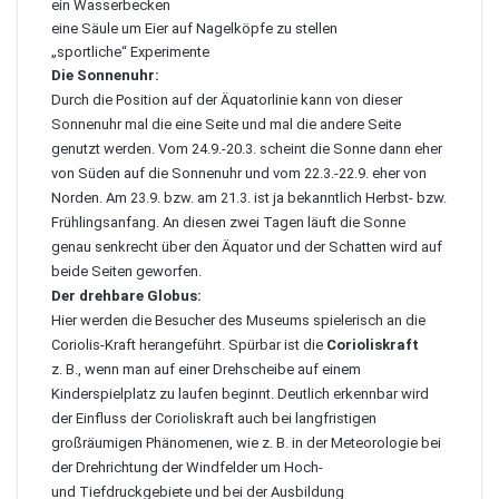
ein Wasserbecken
eine Säule um Eier auf Nagelköpfe zu stellen
„sportliche“ Experimente
Die Sonnenuhr:
Durch die Position auf der Äquatorlinie kann von dieser
Sonnenuhr mal die eine Seite und mal die andere Seite
genutzt werden. Vom 24.9.-20.3. scheint die Sonne dann eher
von Süden auf die Sonnenuhr und vom 22.3.-22.9. eher von
Norden. Am 23.9. bzw. am 21.3. ist ja bekanntlich Herbst- bzw.
Frühlingsanfang. An diesen zwei Tagen läuft die Sonne
genau senkrecht über den Äquator und der Schatten wird auf
beide Seiten geworfen.
Der drehbare Globus:
Hier werden die Besucher des Museums spielerisch an die
Coriolis-Kraft herangeführt. Spürbar ist die
Corioliskraft
z. B., wenn man auf einer Drehscheibe auf einem
Kinderspielplatz zu laufen beginnt. Deutlich erkennbar wird
der Einfluss der Corioliskraft auch bei langfristigen
großräumigen Phänomenen, wie z. B. in der Meteorologie bei
der Drehrichtung der Windfelder um Hoch-
und Tiefdruckgebiete und bei der Ausbildung