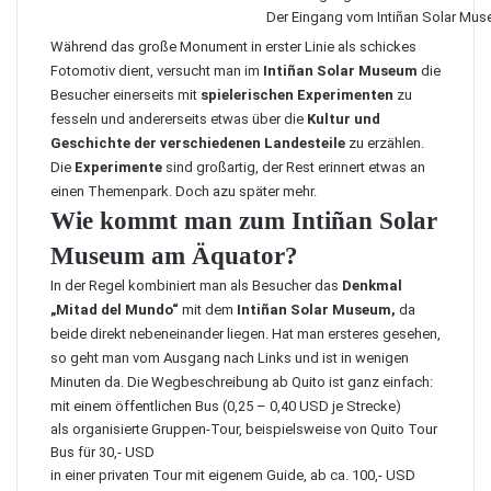
Der Eingang vom Intiñan Solar Mu
Während das große Monument in erster Linie als schickes
Fotomotiv dient, versucht man im
Intiñan Solar Museum
die
Besucher einerseits mit
spielerischen Experimenten
zu
fesseln und andererseits etwas über die
Kultur und
Geschichte der verschiedenen Landesteile
zu erzählen.
Die
Experimente
sind großartig, der Rest erinnert etwas an
einen Themenpark. Doch azu später mehr.
Wie kommt man zum
Intiñan Solar
Museum am Äquator
?
In der Regel kombiniert man als Besucher das
Denkmal
„Mitad del Mundo“
mit dem
Intiñan Solar Museum,
da
beide direkt nebeneinander liegen. Hat man ersteres gesehen,
so geht man vom Ausgang nach Links und ist in wenigen
Minuten da. Die Wegbeschreibung ab Quito ist ganz einfach:
mit einem öffentlichen Bus (0,25 – 0,40 USD je Strecke)
als organisierte Gruppen-Tour, beispielsweise von
Quito Tour
Bus
für 30,- USD
in einer privaten Tour mit eigenem Guide, ab ca. 100,- USD