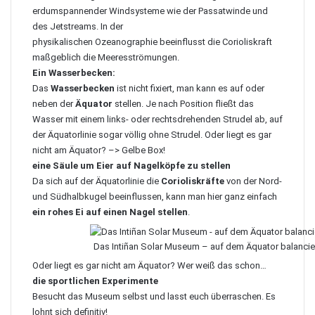
erdumspannender Windsysteme wie der Passatwinde und
des Jetstreams. In der
physikalischen Ozeanographie beeinflusst die Corioliskraft
maßgeblich die Meeresströmungen.
Ein Wasserbecken:
Das
Wasserbecken
ist nicht fixiert, man kann es auf oder
neben der
Äquator
stellen. Je nach Position fließt das
Wasser mit einem links- oder rechtsdrehenden Strudel ab, auf
der Äquatorlinie sogar völlig ohne Strudel. Oder liegt es gar
nicht am Äquator? –> Gelbe Box!
eine Säule um Eier auf Nagelköpfe zu stellen
Da sich auf der Äquatorlinie die
Corioliskräfte
von der Nord-
und Südhalbkugel beeinflussen, kann man hier ganz einfach
ein rohes Ei auf einen Nagel stellen
.
Das Intiñan Solar Museum – auf dem Äquator balancier
Oder liegt es gar nicht am Äquator? Wer weiß das schon…
die sportlichen Experimente
Besucht das Museum selbst und lasst euch überraschen. Es
lohnt sich definitiv!