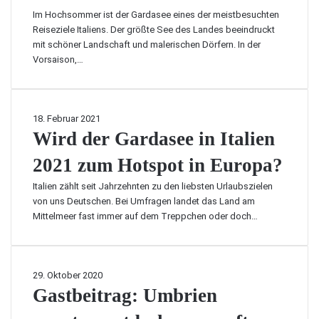
i
i
e
K
Im Hochsommer ist der Gardasee eines der meistbesuchten
e
e
f
l
Reiseziele Italiens. Der größte See des Landes beeindruckt
s
w
ü
i
mit schöner Landschaft und malerischen Dörfern. In der
c
i
r
m
Vorsaison,…
h
c
d
a
ö
h
i
u
n
t
e
n
s
i
A
d
W
18. Februar 2021
t
g
m
S
i
Wird der Gardasee in Italien
e
s
a
o
r
n
t
l
n
2021 zum Hotspot in Europa?
d
O
e
f
n
d
r
n
i
Italien zählt seit Jahrzehnten zu den liebsten Urlaubszielen
e
e
t
W
k
von uns Deutschen. Bei Umfragen landet das Land am
n
r
e
ö
ü
Mittelmeer fast immer auf dem Treppchen oder doch…
s
G
d
r
s
c
a
e
t
t
h
r
s
e
e
e
d
L
r
G
29. Oktober 2020
+
i
a
a
&
a
Gastbeitrag: Umbrien
F
n
s
n
R
s
r
–
e
d
e