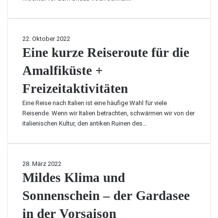
o
s
t
c
r
t
e
h
d
a
n
f
i
d
i
ü
E
22. Oktober 2022
t
t
n
r
i
Eine kurze Reiseroute für die
a
B
I
U
n
l
a
t
r
Amalfiküste +
e
i
r
a
l
k
e
i
Freizeitaktivitäten
l
a
u
n
e
i
u
r
Eine Reise nach Italien ist eine häufige Wahl für viele
n
e
b
z
Reisende. Wenn wir Italien betrachten, schwärmen wir von der
t
n
u
e
italienischen Kultur, den antiken Ruinen des…
d
:
n
R
e
E
d
e
c
r
R
i
k
k
e
s
M
28. März 2022
e
u
i
e
i
Mildes Klima und
n
n
s
r
l
d
e
o
Sonnenschein – der Gardasee
d
e
–
u
e
d
d
in der Vorsaison
t
s