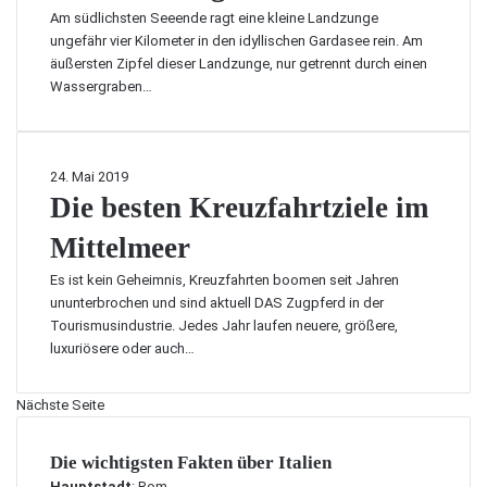
a
–
n
h
Am südlichsten Seeende ragt eine kleine Landzunge
u
p
e
e
ungefähr vier Kilometer in den idyllischen Gardasee rein. Am
b
e
a
n
äußersten Zipfel dieser Landzunge, nur getrennt durch einen
i
r
m
m
Wassergraben…
n
f
G
ü
I
e
a
s
t
k
r
s
a
t
d
t
D
24. Mai 2019
l
f
a
i
Die besten Kreuzfahrtziele im
i
ü
s
e
e
r
e
Mittelmeer
b
n
e
e
e
m
i
Es ist kein Geheimnis, Kreuzfahrten boomen seit Jahren
–
s
a
n
ununterbrochen und sind aktuell DAS Zugpferd in der
t
t
c
e
Tourismusindustrie. Jedes Jahr laufen neuere, größere,
r
e
h
n
luxuriösere oder auch…
a
n
e
U
u
K
n
r
m
Nächste Seite
r
?
l
h
e
a
a
u
Die wichtigsten Fakten über Italien
u
f
z
b
Hauptstadt
: Rom