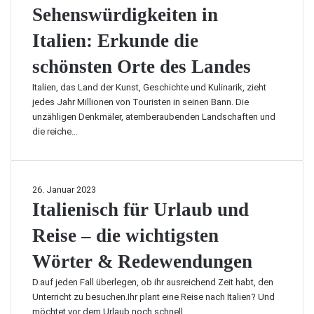
e
i
u
Sehenswürdigkeiten in
b
l
p
l
e
u
d
Italien: Erkunde die
i
s
n
u
e
t
d
schönsten Orte des Landes
r
n
e
d
c
–
n
Italien, das Land der Kunst, Geschichte und Kulinarik, zieht
e
h
d
S
jedes Jahr Millionen von Touristen in seinen Bann. Die
n
Ö
i
e
unzähligen Denkmäler, atemberaubenden Landschaften und
S
s
e
h
die reiche…
k
t
P
e
i
e
r
n
u
r
o
s
r
r
v
w
I
26. Januar 2023
l
e
i
ü
t
Italienisch für Urlaub und
a
i
n
r
a
u
c
z
Reise – die wichtigsten
d
l
b
h
h
i
i
u
Wörter & Redewendungen
a
g
e
n
u
k
n
D.auf jeden Fall überlegen, ob ihr ausreichend Zeit habt, den
d
p
e
i
Unterricht zu besuchen.Ihr plant eine Reise nach Italien? Und
N
t
i
s
möchtet vor dem Urlaub noch schnell…