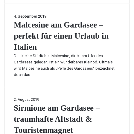
:
r
h
l
W
e
ö
i
a
i
M
4. September 2019
c
e
n
s
a
Malcesine am Gardasee –
h
n
n
e
l
s
:
k
perfekt für einen Urlaub in
c
t
2
a
e
e
3
Italien
n
s
m
Z
n
i
N
i
Das kleine Städtchen Malcesine, direkt am Ufer des
m
n
i
e
Gardasees gelegen, ist ein wunderbares Kleinod. Oftmals
a
e
v
l
wird Malcesine auch als „Perle des Gardasees“ bezeichnet,
n
a
e
e
doch das…
w
m
a
,
i
G
u
d
e
a
i
d
r
S
2. August 2019
e
e
d
i
Sirmione am Gardasee –
I
r
a
r
h
U
s
traumhafte Altstadt &
m
r
r
e
i
s
l
Touristenmagnet
e
o
e