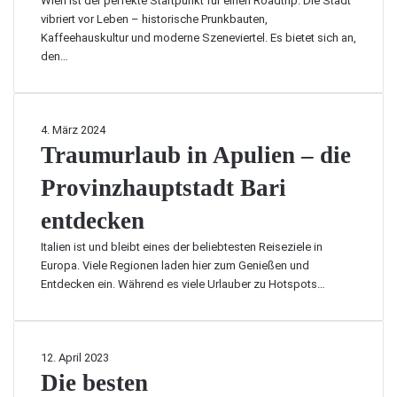
Wien ist der perfekte Startpunkt für einen Roadtrip. Die Stadt
s
n
vibriert vor Leben – historische Prunkbauten,
e
a
Kaffeehauskultur und moderne Szeneviertel. Es bietet sich an,
z
c
den…
e
h
i
V
t
e
f
n
T
4. März 2024
ü
e
r
Traumurlaub in Apulien – die
r
d
a
T
i
Provinzhauptstadt Bari
u
o
g
m
s
entdecken
–
u
k
e
r
Italien ist und bleibt eines der beliebtesten Reiseziele in
a
i
l
Europa. Viele Regionen laden hier zum Genießen und
n
n
a
Entdecken ein. Während es viele Urlauber zu Hotspots…
a
R
u
,
o
b
N
a
i
e
d
n
D
12. April 2023
a
t
A
i
Die besten
p
r
p
e