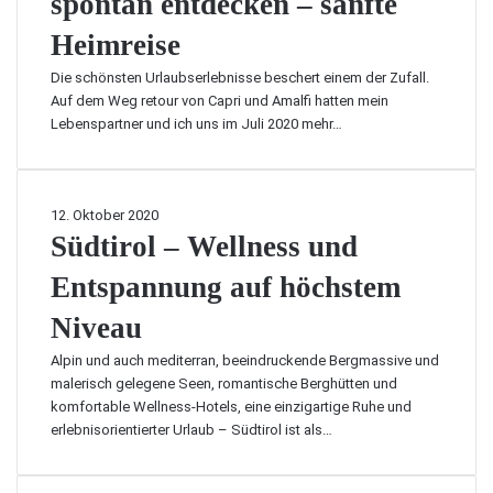
spontan entdecken – sanfte
t
e
d
e
e
d
b
i
e
i
Heimreise
s
e
e
z
r
n
w
i
e
G
Die schönsten Urlaubserlebnisse beschert einem der Zufall.
I
e
t
i
a
Auf dem Weg retour von Capri und Amalfi hatten mein
t
n
r
t
r
Lebenspartner und ich uns im Juli 2020 mehr…
a
d
a
a
d
l
u
g
k
a
i
n
:
t
s
e
g
U
i
S
12. Oktober 2020
e
n
e
m
v
ü
Südtirol – Wellness und
e
2
n
b
i
d
i
0
r
Entspannung auf höchstem
t
t
n
2
i
ä
i
d
1
Niveau
e
t
r
e
z
n
e
o
r
u
Alpin und auch mediterran, beeindruckende Bergmassive und
s
n
l
V
m
malerisch gelegene Seen, romantische Berghütten und
p
–
o
H
komfortable Wellness-Hotels, eine einzigartige Ruhe und
o
W
r
o
erlebnisorientierter Urlaub – Südtirol ist als…
n
e
s
t
t
l
a
s
a
l