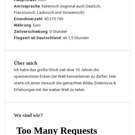
t
f
i
Amtssprache
: Italienisch (regional auch Deutsch,
e
a
n
Französisch, Ladinisch und Slowenisch)
A
h
I
Einwohnerzahl
: 60.375.749
l
r
t
Währung
: Euro
t
t
a
Zeitverschiebung
: 0 Stunden
s
z
l
Flugzeit ab Deutschland
: ab 1,5 Stunden
t
i
i
a
e
e
d
l
n
t
e
Über mich
&
i
Ich habe das große Glück seit über 10 Jahren die
T
m
spannendsten Ecken der Welt kennenlernen zu dürfen. Hier
o
M
starte ich einen Versuch die gemachten Bilder, Erlebnisse &
u
i
r
Erfahrungen mit der weiten Welt zu teilen.
t
i
t
s
e
t
l
Wo sind wir?
e
m
n
e
m
e
a