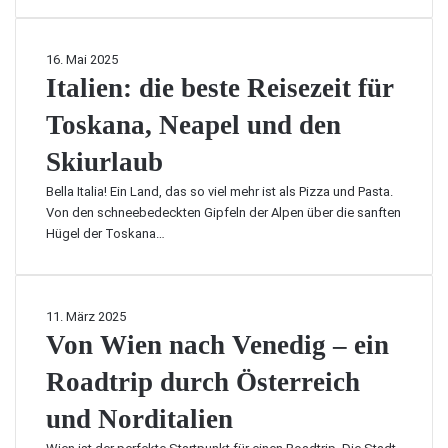
I
16. Mai 2025
t
Italien: die beste Reisezeit für
a
Toskana, Neapel und den
l
i
Skiurlaub
e
n
Bella Italia! Ein Land, das so viel mehr ist als Pizza und Pasta.
:
Von den schneebedeckten Gipfeln der Alpen über die sanften
d
Hügel der Toskana…
i
e
b
e
V
11. März 2025
s
o
Von Wien nach Venedig – ein
t
n
e
Roadtrip durch Österreich
W
R
i
und Norditalien
e
e
i
n