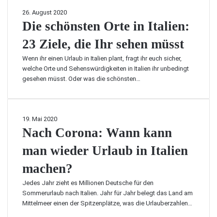
i
p
n
n
s
D
26. August 2020
o
e
e
o
i
Die schönsten Orte in Italien:
t
n
s
n
e
i
t
s
23 Ziele, die Ihr sehen müsst
s
n
d
u
c
E
e
Wenn ihr einen Urlaub in Italien plant, fragt ihr euch sicher,
n
h
u
c
welche Orte und Sehenswürdigkeiten in Italien ihr unbedingt
d
ö
r
k
gesehen müsst. Oder was die schönsten…
E
n
o
e
n
s
p
n
t
t
a
–
s
e
?
N
19. Mai 2020
s
p
n
a
Nach Corona: Wann kann
a
a
O
c
n
n
r
man wieder Urlaub in Italien
h
f
n
t
C
t
u
e
machen?
o
e
n
i
r
H
g
Jedes Jahr zieht es Millionen Deutsche für den
n
o
e
a
Sommerurlaub nach Italien. Jahr für Jahr belegt das Land am
I
n
i
u
Mittelmeer einen der Spitzenplätze, was die Urlauberzahlen…
t
a
m
f
a