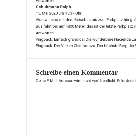
Antworten
Schuhmann Ralph
s
15. Mai 2020 um 15:37 Uhr
a
Also wir sind mit dem Reisebus bis zum Parkplatz hin gef
g
t
Bus fährt bis auf 4800 Meter. das ist der letzte Parkplatz i
:
Antworten
Pingback:
Einfach grandios! Die wunderbare Hacienda La
Pingback:
Der Vulkan Chimborazo: Der höchste Berg der 
Schreibe einen Kommentar
Deine E-Mail-Adresse wird nicht veröffentlicht.
Erforderli
K
o
m
m
e
n
t
a