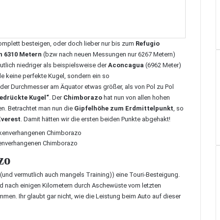
mplett besteigen, oder doch lieber nur bis zum
Refugio
n 6310 Metern
(bzw nach neuen Messungen nur 6267 Metern)
tlich niedriger als beispielsweise der
Aconcagua
(6962 Meter)
de keine perfekte Kugel, sondern ein so
st der Durchmesser am Äquator etwas größer, als von Pol zu Pol
gedrückte Kugel“
. Der
Chimborazo
hat nun von allen hohen
en. Betrachtet man nun die
Gipfelhöhe zum Erdmittelpunkt
, so
verest
. Damit hätten wir die ersten beiden Punkte abgehakt!
kenverhangenen Chimborazo
zo
(und vermutlich auch mangels Training)) eine Touri-Besteigung.
nd nach einigen Kilometern durch Aschewüste vom letzten
en. Ihr glaubt gar nicht, wie die Leistung beim Auto auf dieser