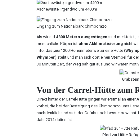
Aschewüste, irgendwo um 4400m
Eingang zum Nationalpark Chimborazo
Als wir auf
4800 Metern ausgestiegen
sind merkte ich, 
menschliche Körper ist
ohne Akklimatisierung
nicht wi
Info, das „nur“ 200 Höhenmeter weiter eine Hütte (
Whymp
Whymper
) steht und man sich dort einen Stempel für de
30 Minuten Zeit, der Weg sah gut aus und wir waren motiv
Grabstei
Von der Carrel-Hütte zum
Direkt hinter der Carrel-Hütte gingen wir erstmal an einer
A
vorbei, die bei der Besteigung des Chimborazo ums Leb
nachdenklich und sich der Gefahr noch besser bewusst. 
Jahr 2014 datiert ist.
Pfad zur Hütte Ref