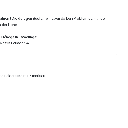
ahren ! Die dortigen Busfahrer haben da kein Problem damit ! der
n der Höhe !
 Ciénega in Latacunga!
Welt in Ecuador 🌋
che Felder sind mit
*
markiert