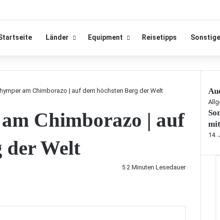
Startseite
Länder
Equipment
Reisetipps
Sonstig
Auc
hymper am Chimborazo | auf dem höchsten Berg der Welt
S
All
Som
am Chimborazo | auf
c
h
mi
l
14. 
 der Welt
i
e
ß
5
2 Minuten Lesedauer
e
n