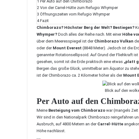
1
Per Auto auf den Chimborazo
2
Von der Carrel-Hütte zum Refugio Whymper
3
Öffnungszeiten vom Refugio Whymper
4
Fazit
Chimborazo? Höchster Berg der Welt? Bestiegen?
Ko
Whymper?
Doch alles der Reihe nach. Mit einer
Höhe vo
über dem Meeresspiegel ist der
Chimborazo Vulkan
deu
oder der
Mount Everest
(8848 Meter). Jedoch ist die Er
genannter
Rotationsellipsoid
. Auf Grund der Fliehkraft i
gesehen, somit ist die Erde praktisch eine etwas
„platt 
Bergen das große Glück, unmittelbar am Äquator zu steh
ist der Chimborazo ca. 2 Kilometer höher als der
Mount E
Blick auf den wol
Per Auto auf den Chimbora
Meine
Besteigung vom Chimborazo
war (mangels Zeit 
Wir sind in den Nationalpark Chimborazo reingefahren u
Ausbruch, auf 4800 Metern an der
Carrel-Hütte
angekomm
Höhe nachlässt.