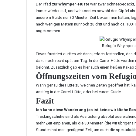
Der Pfad zur
Whymper-Hütte
war zwar schneebedeckt, j
immer wieder auf, und wir konnten sowohl den Gipfel als
unserem Guide nur 30 Minuten Zeit bekommen hatten, legte
nach wenigen Metern nur noch zu dritt und nach ca. 100 
angekommen.
Refugio Whymper a
Etwas frustriert durften wir dann jedoch feststellen, das
dazu noch recht spät am Tag. In der Carrel-Hütte wurde
belohnt. Zusätzlich gab es hier auch einen heißen Kakao 
Öffnungszeiten vom Refug
Wann genau die Hütte zu welchen Zeiten geöffnet hat, kan
Anstieg in der Carrel-Hütte, oder bei eurem Guide.
Fazit
Ich kann diese Wanderung (es ist keine wirkliche B
Treckingschuhe sind als Ausrüstung absolut ausreichend, 
mehr Zeit einplanen, als die 30 Minuten (die wir übrigens 
Stunden hat man genügend Zeit, um auch die spektakulä