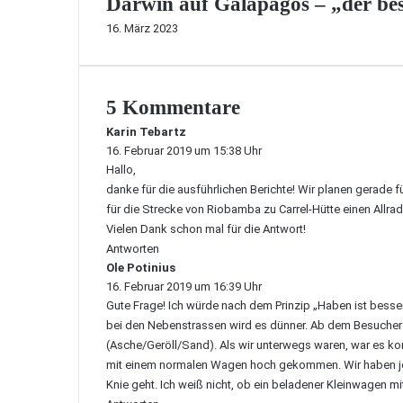
Darwin auf Galapagos – „der bes
16. März 2023
5 Kommentare
Karin Tebartz
s
16. Februar 2019 um 15:38 Uhr
a
Hallo,
g
t
danke für die ausführlichen Berichte! Wir planen gerade
:
für die Strecke von Riobamba zu Carrel-Hütte einen Allr
Vielen Dank schon mal für die Antwort!
Antworten
Ole Potinius
s
16. Februar 2019 um 16:39 Uhr
a
Gute Frage! Ich würde nach dem Prinzip „Haben ist besse
g
t
bei den Nebenstrassen wird es dünner. Ab dem Besucherz
:
(Asche/Geröll/Sand). Als wir unterwegs waren, war es kom
mit einem normalen Wagen hoch gekommen. Wir haben jed
Knie geht. Ich weiß nicht, ob ein beladener Kleinwagen m