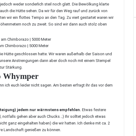
edoch weder sonderlich steil noch glatt. Die Bewölkung klarte
 auch die Hütte sehen. Da wir für den Weg rauf und zurück von
n wir ein flottes Tempo an den Tag. Zu viert gestartet waren wir
Höhenmetern noch zu zweit. So sind wir dann auch stolz oben
m Chimborazo | 5000 Meter
 die Hütte geschlossen hatte. Wir waren außerhalb der Saison und
n unsere Anstrengungen dann aber doch noch mit einem Stempel
zur Stärkung.
io Whymper
n ich euch leider nicht sagen. Am besten erfragt ihr das vor dem
esteigung) jedem nur wärmstens empfehlen.
Etwas festere
notfalls gehen aber auch Chucks. ;) Ihr solltet jedoch etwas
nicht ganz eingehalten haben) die wir hatten. Ich denke mit ca. 2
re Landschaft genießen zu können.