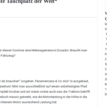
te Tauchplatz der Welt“
W
Q
l
1
1
 für diesen Sommer eine Mietwagenreise in Ecuador. Braucht man
Fr
ad-Fahrzeug?
2
S
2
S
2
r als brauchen“ vorgehen. Panamericana & Co sind 1a ausgebaut,
M
entrum fährt man ausschließlich auf einem unbefestigten Pfad
1
plett trocken und wir wären sicher auch was die Traktion betrifft
D
och massiv gemerkt, wie die Motorleistung in der Höhe in die
it kleinem Motor ausreichend Leistung hat.