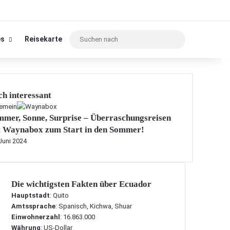
Suchen
es
Reisekarte
nach
h interessant
gemein
mer, Sonne, Surprise – Überraschungsreisen
t Waynabox zum Start in den Sommer!
Juni 2024
Die wichtigsten Fakten über Ecuador
Hauptstadt
: Quito
Amtssprache
: Spanisch, Kichwa, Shuar
Einwohnerzahl
: 16.863.000
Währung
: US-Dollar