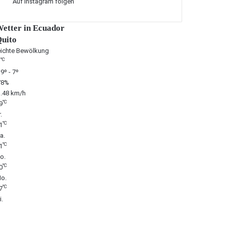
Auf Instagram folgen
etter in Ecuador
uito
eichte Bewölkung
℃
9
9º - 7º
78%
1.48 km/h
℃
9
.
℃
1
a.
℃
1
o.
℃
0
o.
℃
7
i.