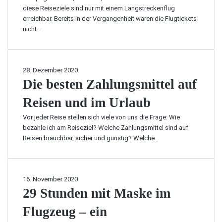
p
i
e
diese Reiseziele sind nur mit einem Langstreckenflug
p
g
i
erreichbar. Bereits in der Vergangenheit waren die Flugtickets
s
e
t
nicht…
,
F
s
a
l
v
n
ü
o
d
g
D
28. Dezember 2020
n
i
e
i
Die besten Zahlungsmittel auf
L
e
b
e
a
b
u
Reisen und im Urlaub
b
s
i
c
e
V
s
h
Vor jeder Reise stellen sich viele von uns die Frage: Wie
s
e
h
e
bezahle ich am Reiseziel? Welche Zahlungsmittel sind auf
t
g
e
n
Reisen brauchbar, sicher und günstig? Welche…
e
a
r
–
n
s
k
w
Z
a
a
a
u
2
16. November 2020
s
h
m
9
29 Stunden mit Maske im
b
l
j
S
e
u
Flugzeug – ein
e
t
e
n
m
u
i