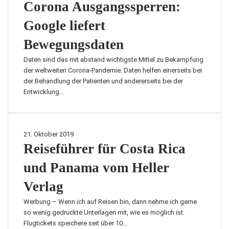
o
Corona Ausgangssperren:
e
g
S
r
r
n
z
t
e
Google liefert
o
,
e
o
u
n
b
u
r
Bewegungsdaten
c
a
e
g
n
h
A
i
Daten sind das mit abstand wichtigste Mittel zu Bekämpfung
o
v
u
m
der weltweiten Corona-Pandemie. Daten helfen einerseits bei
:
e
s
W
der Behandlung der Patienten und andererseits bei der
G
r
g
a
Entwicklung…
u
h
a
n
t
a
n
d
s
l
g
e
c
t
s
r
R
21. Oktober 2019
h
e
s
n
e
Reiseführer für Costa Rica
e
n
p
&
i
i
e
und Panama vom Heller
i
s
n
r
m
e
s
Verlag
r
U
f
t
e
r
ü
a
Werbung – Wenn ich auf Reisen bin, dann nehme ich gerne
n
l
h
t
so wenig gedruckte Unterlagen mit, wie es möglich ist.
:
a
r
t
Flugtickets speichere seit über 10…
G
u