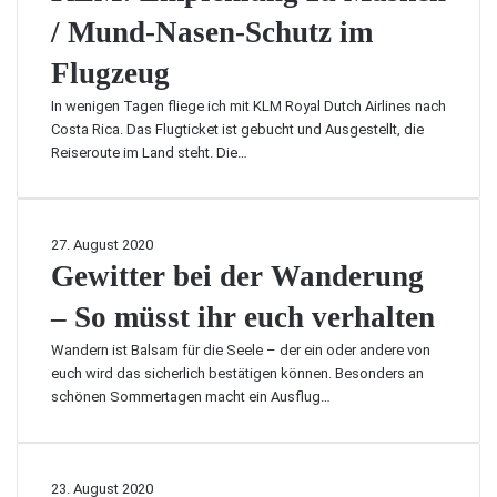
m
M
g
s
/ Mund-Nasen-Schutz im
U
:
–
b
r
E
e
e
Flugzeug
l
m
i
d
a
p
n
In wenigen Tagen fliege ich mit KLM Royal Dutch Airlines nach
e
u
f
E
Costa Rica. Das Flugticket ist gebucht und Ausgestellt, die
u
b
e
r
Reiseroute im Land steht. Die…
t
h
f
e
l
a
n
u
h
s
n
G
27. August 2020
r
i
g
e
Gewitter bei der Wanderung
u
e
z
w
n
&
u
– So müsst ihr euch verhalten
i
g
w
M
t
s
i
Wandern ist Balsam für die Seele – der ein oder andere von
a
t
b
e
euch wird das sicherlich bestätigen können. Besonders an
s
e
e
w
schönen Sommertagen macht ein Ausflug…
k
r
r
e
e
b
i
r
n
e
c
d
/
i
h
e
D
23. August 2020
M