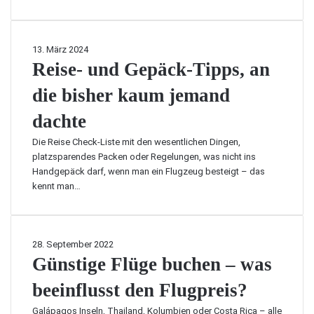
o
k
e
r
R
13. März 2024
-
e
Reise- und Gepäck-Tipps, an
D
i
e
die bisher kaum jemand
s
s
e
dachte
t
-
i
u
Die Reise Check-Liste mit den wesentlichen Dingen,
n
n
platzsparendes Packen oder Regelungen, was nicht ins
a
d
Handgepäck darf, wenn man ein Flugzeug besteigt – das
t
G
kennt man…
i
e
o
p
n
ä
e
c
G
28. September 2022
n
k
ü
Günstige Flüge buchen – was
j
-
n
e
T
beeinflusst den Flugpreis?
s
n
i
t
s
Galápagos Inseln, Thailand, Kolumbien oder Costa Rica – alle