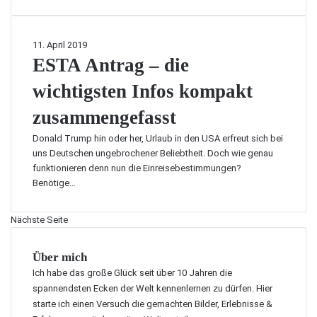
K
n
d
a
L
i
a
v
M
n
t
o
E
11. April 2019
u
E
e
m
S
ESTA Antrag – die
n
u
n
H
T
d
r
wichtigsten Infos kompakt
e
A
A
o
l
A
i
p
zusammengefasst
l
n
r
a
e
t
F
Donald Trump hin oder her, Urlaub in den USA erfreut sich bei
–
r
r
r
uns Deutschen ungebrochener Beliebtheit. Doch wie genau
e
V
a
a
funktionieren denn nun die Einreisebestimmungen?
i
e
g
n
Benötige…
n
r
–
c
e
l
d
e
A
Nächste Seite
a
i
F
l
g
e
l
t
w
ü
Über mich
e
i
g
Ich habe das große Glück seit über 10 Jahren die
r
c
e
spannendsten Ecken der Welt kennenlernen zu dürfen. Hier
n
h
n
starte ich einen Versuch die gemachten Bilder, Erlebnisse &
a
t