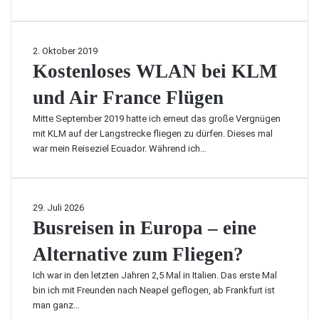
e
R
o
b
r
ü
o
f
c
g
ü
K
2. Oktober 2019
k
l
r
o
Kostenloses WLAN bei KLM
z
e
C
s
a
l
o
und Air France Flügen
t
h
i
s
e
l
e
Mitte September 2019 hatte ich erneut das große Vergnügen
t
n
u
f
mit KLM auf der Langstrecke fliegen zu dürfen. Dieses mal
a
l
n
e
war mein Reiseziel Ecuador. Während ich…
R
o
g
r
i
s
t
c
e
B
a
s
B
29. Juli 2026
e
u
W
u
Busreisen in Europa – eine
w
n
L
s
e
d
A
Alternative zum Fliegen?
r
g
P
N
e
u
a
b
Ich war in den letzten Jahren 2,5 Mal in Italien. Das erste Mal
i
n
n
e
bin ich mit Freunden nach Neapel geflogen, ab Frankfurt ist
s
g
a
i
man ganz…
e
s
m