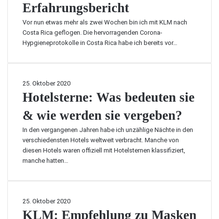
g
Erfahrungsbericht
a
n
n
s
n
d
f
Vor nun etwas mehr als zwei Wochen bin ich mit KLM nach
m
d
e
l
Costa Rica geflogen. Die hervorragenden Corona-
i
d
n
u
Hypgieneprotokolle in Costa Rica habe ich bereits vor…
t
a
m
s
t
c
i
s
e
h
t
t
l
t
M
d
H
25. Oktober 2020
a
e
a
e
o
Hotelsterne: Was bedeuten sie
u
s
n
t
f
k
& wie werden sie vergeben?
F
e
R
e
l
l
e
In den vergangenen Jahren habe ich unzählige Nächte in den
i
u
s
i
verschiedensten Hotels weltweit verbracht. Manche von
m
g
t
s
diesen Hotels waren offiziell mit Hotelsternen klassifiziert,
F
p
e
e
manche hatten…
l
r
r
n
u
e
n
u
g
i
e
n
z
s
:
d
K
25. Oktober 2020
e
?
W
i
L
KLM: Empfehlung zu Masken
u
a