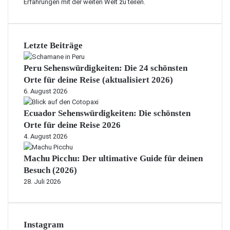
Erfahrungen mit der weiten Welt zu teilen.
t
i
i
g
v
s
e
t
Letzte Beiträge
z
e
u
n
m
Peru Sehenswürdigkeiten: Die 24 schönsten
I
F
Orte für deine Reise (aktualisiert 2026)
n
l
6. August 2026
f
i
o
e
Ecuador Sehenswürdigkeiten: Die schönsten
s
g
Orte für deine Reise 2026
k
e
4. August 2026
o
n
m
?
Machu Picchu: Der ultimative Guide für deinen
p
a
Besuch (2026)
k
28. Juli 2026
t
z
u
s
Instagram