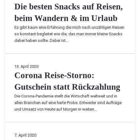
d
t
n
i
Die besten Snacks auf Reisen,
u
e
s
e
n
r
beim Wandern & im Urlaub
i
b
d
W
e
e
-
a
Es gibt kaum eine Erfahrung die mich nach unzähligen Reisen
v
s
N
n
so konstant begleitet wie die, das man immer kleine Snacks
e
t
a
d
dabei haben sollte. Dabei ist…
r
e
s
e
g
n
e
r
e
S
n
u
b
n
-
C
13. April 2020
n
e
a
S
o
Corona Reise-Storno:
g
n
c
c
r
–
?
k
Gutschein statt Rückzahlung
h
o
S
s
u
n
o
a
Die Corona-Pandemie stellt die Wirtschaft weltweit und in
t
a
m
u
allen Branchen auf eine harte Probe. Entweder sind Aufträge
z
R
ü
f
und Umsatz von Heute auf Morgen in weiten…
i
e
s
R
m
i
s
e
F
s
t
i
l
e
i
C
7. April 2020
s
u
-
h