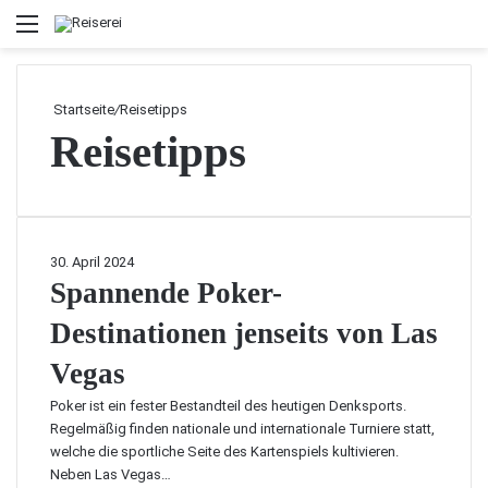
Menü
Startseite
/
Reisetipps
Reisetipps
S
30. April 2024
p
Spannende Poker-
a
Destinationen jenseits von Las
n
n
Vegas
e
n
Poker ist ein fester Bestandteil des heutigen Denksports.
d
Regelmäßig finden nationale und internationale Turniere statt,
e
welche die sportliche Seite des Kartenspiels kultivieren.
P
Neben Las Vegas…