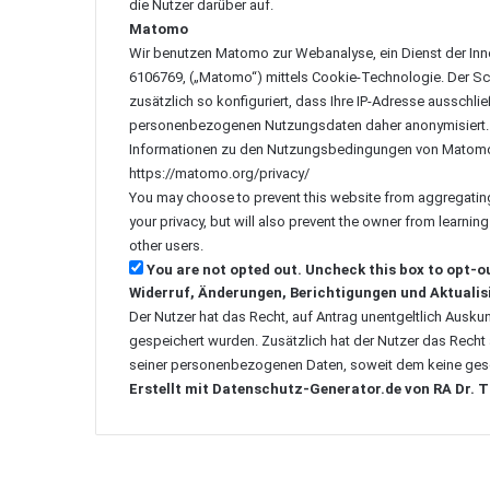
die Nutzer darüber auf.
Matomo
Wir benutzen Matomo zur Webanalyse, ein Dienst der Inno
6106769, („Matomo“) mittels Cookie-Technologie. Der Sch
zusätzlich so konfiguriert, dass Ihre IP-Adresse ausschließ
personenbezogenen Nutzungsdaten daher anonymisiert. Ei
Informationen zu den Nutzungsbedingungen von Matomo u
https://matomo.org/privacy/
You may choose to prevent this website from aggregating 
your privacy, but will also prevent the owner from learnin
other users.
You are not opted out. Uncheck this box to opt-o
Widerruf, Änderungen, Berichtigungen und Aktuali
Der Nutzer hat das Recht, auf Antrag unentgeltlich Ausku
gespeichert wurden. Zusätzlich hat der Nutzer das Recht
seiner personenbezogenen Daten, soweit dem keine gese
Erstellt mit Datenschutz-Generator.de von RA Dr.