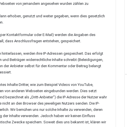
e Webseiten von jemandem angesehen wurden zählen zu
nn erhoben, genutzt und weiter gegeben, wenn dies gesetzlich
en.
 per Kontaktformular oder E-Mail) werden die Angaben des
ll, dass Anschlussfragen entstehen, gespeichert.
interlassen, werden ihre IP-Adressen gespeichert. Das erfolgt
 und Beiträgen widerrechtliche Inhalte schreibt (Beleidigungen,
ann der Anbieter selbst für den Kommentar oder Beitrag belangt
essiert.
s Inhalte Dritter, wie zum Beispiel Videos von YouTube,
en von anderen Webseiten eingebunden werden. Dies setzt
nd bezeichnet als „Dritt-Anbieter“) die IP-Adresse der Nutzer wahr
e nicht an den Browser des jeweiligen Nutzers senden. Die IP-
rderlich. Wir bemühen uns nur solche Inhalte zu verwenden, deren
ung der Inhalte verwenden. Jedoch haben wir keinen Einfluss
atistische Zwecke speichern. Soweit dies uns bekannt ist, klären wir