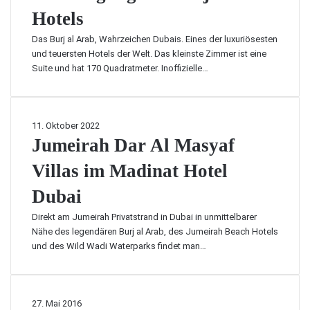
s
O
t
Hotels
T
i
n
e
e
c
l
n
Das Burj al Arab, Wahrzeichen Dubais. Eines der luxuriösesten
c
h
i
s
und teuersten Hotels der Welt. Das kleinste Zimmer ist eine
h
t
n
a
Suite und hat 170 Quadratmeter. Inoffizielle…
n
i
e
f
o
g
C
a
l
u
a
r
o
n
s
J
11. Oktober 2022
i
g
g
i
u
Jumeirah Dar Al Masyaf
m
i
d
n
m
i
e
e
o
Villas im Madinat Hotel
e
t
s
S
i
B
B
Dubai
p
r
e
u
i
a
d
Direkt am Jumeirah Privatstrand in Dubai in unmittelbarer
r
e
h
u
Nähe des legendären Burj al Arab, des Jumeirah Beach Hotels
j
l
D
i
und des Wild Wadi Waterparks findet man…
a
e
a
n
l
r
r
e
A
i
A
n
r
s
l
C
N
27. Mai 2016
a
t