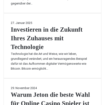
gegenüber der…
h
a
r
t
I
27. Januar 2025
e
n
Investieren in die Zukunft
r
v
a
Ihres Zuhauses mit
e
u
s
f
Technologie
t
M
i
a
Technologie hat die Art und Weise, wie wir leben,
e
l
grundlegend verändert, und ein herausragendes Beispiel
r
l
dafür ist das Aufkommen digitaler Vermögenswerte wie
e
o
Bitcoin. Bitcoin ermöglicht…
n
r
i
c
n
a
d
W
29. November 2024
i
a
Warum Jeton die beste Wahl
e
r
Z
für Online Casino Spieler ist
u