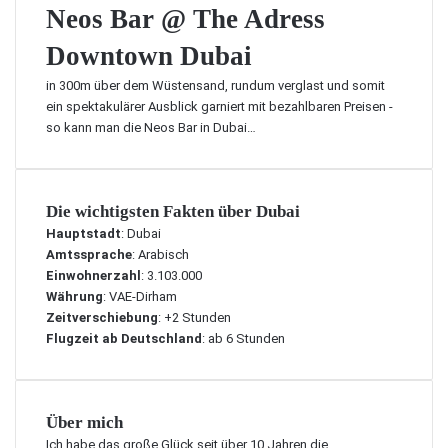
M
a
e
Neos Bar @ The Adress
b
a
m
o
H
s
Downtown Dubai
p
s
o
y
i
B
t
in 300m über dem Wüstensand, rundum verglast und somit
a
n
a
e
ein spektakulärer Ausblick garniert mit bezahlbaren Preisen -
f
D
r
l
so kann man die Neos Bar in Dubai…
V
u
@
s
i
b
T
l
a
h
l
i
e
Die wichtigsten Fakten über Dubai
a
A
Hauptstadt
: Dubai
s
d
Amtssprache
: Arabisch
i
r
Einwohnerzahl
: 3.103.000
m
e
Währung
: VAE-Dirham
M
s
Zeitverschiebung
: +2 Stunden
a
s
Flugzeit ab Deutschland
: ab 6 Stunden
d
D
i
o
n
w
a
n
Über mich
t
t
Ich habe das große Glück seit über 10 Jahren die
H