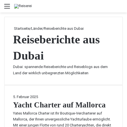
Menü
Startseite
/
Länder
/
Reiseberichte aus Dubai
Reiseberichte aus
Dubai
Dubai: spannende Reiseberichte und Reiseblogs aus dem
Land der wirklich unbegrenzten Möglichkeiten
Y
5. Februar 2025
a
Yacht Charter auf Mallorca
c
Yates Mallorca Charter ist Ihr Boutique-Vercharterer auf
h
Mallorca, der Ihnen unvergessliche Yachturlaube ermöglicht.
t
Mit einer jungen Flotte von rund 20 Charteryachten, die direkt
C