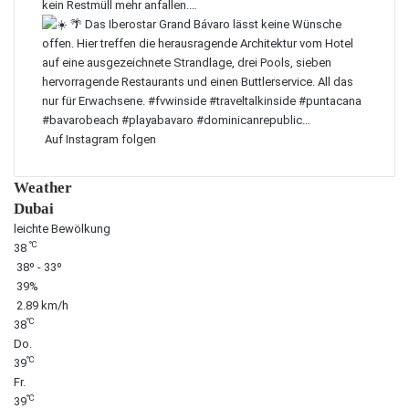
Auf Instagram folgen
Weather
Dubai
leichte Bewölkung
℃
38
38º - 33º
39%
2.89 km/h
℃
38
Do.
℃
39
Fr.
℃
39