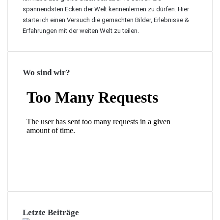
o
spannendsten Ecken der Welt kennenlernen zu dürfen. Hier
o
w
starte ich einen Versuch die gemachten Bilder, Erlebnisse &
t
n
e
Erfahrungen mit der weiten Welt zu teilen.
D
l
u
D
b
u
a
Wo sind wir?
b
i
a
i
Letzte Beiträge