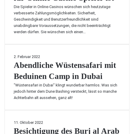
u
m
Die Spieler in Online-Casinos wünschen sich heutzutage
k
J
verbesserte Zahlungsmöglichkeiten. Sicherheit,
u
e
Geschwindigkeit und Benutzerfreundlichkeit sind
n
t
unabdingbare Voraussetzungen, die nicht beeinträchtigt
f
o
werden dürfen. Sie wünschen sich einen…
t
n
I
d
h
i
r
e
A
2. Februar 2022
e
b
b
Abendliche Wüstensafari mit
s
e
e
Z
s
Beduinen Camp in Dubai
n
u
t
d
h
e
"Wüstensafari in Dubai" klingt wunderbar harmlos. Was sich
l
a
W
jedoch hinter dem Dune Bashing versteckt, lässt so manche
i
u
a
Achterbahn alt aussehen, ganz alt!
c
s
h
h
e
l
e
s
f
W
m
B
11. Oktober 2022
ü
ü
i
e
Besichtigung des Burj al Arab
r
s
t