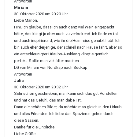
:
Antworten
Miriam
s
30. Oktober 2020 um 20:20 Uhr
a
Liebe Marion,
g
t
Hihi, ich glaube, dass ich auch ganz viel Wein eingepackt
:
hätte, das klingt ja aber auch zu verlockend. Ich finde es toll
und auch inspirierend, wie ihr die Heimreise genutzt habt. Ich
bin auch eher derjenige, der schnell nach Hause fährt, aber so
ein entschleunigter Urlaubs-Ausklang klingt eigentlich
perfekt. Sollte man viel öfter machen.
LG von Miriam von Nordkap nach Südkap
Antworten
Julia
s
30. Oktober 2020 um 20:32 Uhr
a
Sehr schön geschrieben, man kann sich das gut Vorstellen
g
t
und hat das Gefühl, das man dabei ist.
:
Dann die schönen Bilder, da möchte man gleich in den Urlaub
und alles Erkunden. Ich liebe das Spazieren gehen durch
diese Gassen.
Danke für die Einblicke.
Liebe Grüße