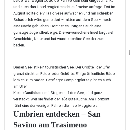
Leider war wegen Covid der Fährverkehr sehr eingeschränkt
und auch das Hotel reagierte nicht auf meine Anfrage. Erst im
August sollte die
Villa Polvese
aufwachen und mir schreiben.
Schade. Ich wäre gerne dort – mitten auf dem See –
noch
eine Nacht geblieben. Dort hat es übrigens auch eine
günstige Jugendherberge. Die verwunschene Insel birgt viel
Geschichte, Natur und hat wunderschöne Seeufer zum
baden.
Dieser See ist kein touristischer See. Der Großteil der Ufer
grenzt direkt an Felder oder Gehöfte. Einige öffentliche Bäder
locken zum baden. Gepflegte Campingplätze gibt es auch
am Ufer.
Kleine Gasthäuser mit Stegen auf den See, sind ganz
versteckt. Wer sie findet genießt gute Küche. Am Horizont
fährt eine der wenigen Fähren die Insel Maggiore an.
Umbrien entdecken – San
Savino am Trasimeno