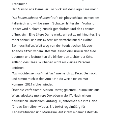
San Savino alte Gemäuer Tor blick auf den Lago Trasimeno
“Sie haben schöne Blumen!”
rufe ich plötzlich laut, in miesem
italienisch und winke einem Schatten hinter dem Vorhang.
Dieser wird ruckartig zurück geschoben und das Fenster
öffnet sich. Eine ältere Dame winkt erfreut zu mir hinunter. Sie
redet schnell und mit Akzent. Ich verstehe nur die Hälfte.
So muss Italien. Weit weg von den touristischen Massen.
Abends sitzen wir am Ufer. Wir lassen die Füße in den See
baumeln und betrachten die blinkenden Lichter der Orte,
entlang des Sees. Wir haben wohl ein kleines Paradies
entdeckt.
“Ich möchte hier nochmal hin.”
, meine ich zu Peter. Der nickt
und nimmt mich in den Arm. Und da weiss ich es. Wir
kommen 2021 sicher wieder.
Über die Verfasserin: Marion Rotter, gelernte Journalistin aus
Wien, arbeitete mehrere Dekaden in der IT. Nach einem
beruflichen Umdenken, Anfang 50, entdeckte sie ihre Liebe
für das Schreiben wieder. Sie textet regelmäßig für
Tageszeitungen und Magazine. Auf ihrem eigenen
Lifestyle