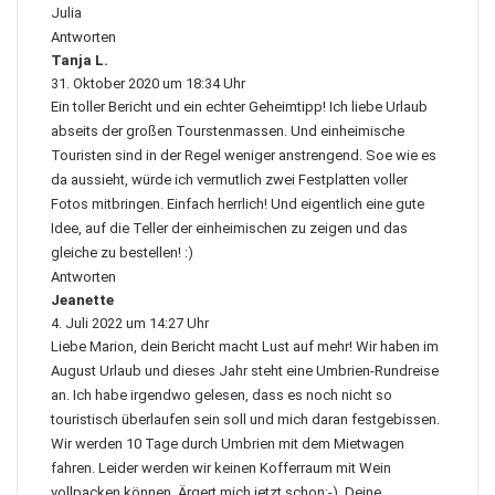
Julia
Antworten
Tanja L.
s
31. Oktober 2020 um 18:34 Uhr
a
Ein toller Bericht und ein echter Geheimtipp! Ich liebe Urlaub
g
t
abseits der großen Tourstenmassen. Und einheimische
:
Touristen sind in der Regel weniger anstrengend. Soe wie es
da aussieht, würde ich vermutlich zwei Festplatten voller
Fotos mitbringen. Einfach herrlich! Und eigentlich eine gute
Idee, auf die Teller der einheimischen zu zeigen und das
gleiche zu bestellen! :)
Antworten
Jeanette
s
4. Juli 2022 um 14:27 Uhr
a
Liebe Marion, dein Bericht macht Lust auf mehr! Wir haben im
g
t
August Urlaub und dieses Jahr steht eine Umbrien-Rundreise
:
an. Ich habe irgendwo gelesen, dass es noch nicht so
touristisch überlaufen sein soll und mich daran festgebissen.
Wir werden 10 Tage durch Umbrien mit dem Mietwagen
fahren. Leider werden wir keinen Kofferraum mit Wein
vollpacken können. Ärgert mich jetzt schon:-). Deine