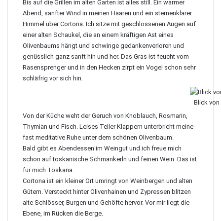
Bis auf die Grillen im alten Garten ist alles still. Ein warmer
Abend, sanfter Wind in meinen Haaren und ein sternenklarer
Himmel über
Cortona
. Ich sitze mit geschlossenen Augen auf
einer alten Schaukel, die an einem kräftigen Ast eines
Olivenbaums hängt und schwinge gedankenverloren und
genüsslich ganz sanft hin und her. Das Gras ist feucht vom
Rasensprenger und in den Hecken zirpt ein Vogel schon sehr
schläfrig vor sich hin.
Blick von
Von der Küche weht der Geruch von Knoblauch, Rosmarin,
Thymian und Fisch. Leises Teller Klappern unterbricht meine
fast meditative Ruhe unter dem schönen Olivenbaum.
Bald gibt es Abendessen im Weingut und ich freue mich
schon auf toskanische Schmankerln und feinen Wein. Das ist
für mich Toskana.
Cortona ist ein kleiner Ort umringt von Weinbergen und alten
Gütern. Versteckt hinter Olivenhainen und Zypressen blitzen
alte Schlösser, Burgen und Gehöfte hervor. Vor mir liegt die
Ebene, im Rücken die Berge.