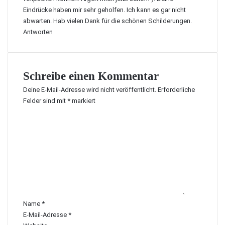
Eindrücke haben mir sehr geholfen. Ich kann es gar nicht
abwarten. Hab vielen Dank für die schönen Schilderungen.
Antworten
Schreibe einen Kommentar
Deine E-Mail-Adresse wird nicht veröffentlicht.
Erforderliche
Felder sind mit
*
markiert
K
o
m
m
e
n
t
a
r
Name
*
*
E-Mail-Adresse
*