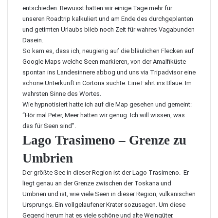
entschieden. Bewusst hatten wir einige Tage mehr für
unseren Roadtrip kalkuliert und am Ende des durchgeplanten
und getimten Urlaubs blieb noch Zeit für wahres Vagabunden
Dasein.
So kam es, dass ich, neugierig auf die bläulichen Flecken auf
Google Maps welche Seen markieren, von der Amalfiküste
spontan ins Landesinnere abbog und uns via Tripadvisor eine
schöne Unterkunft in Cortona suchte. Eine Fahrt ins Blaue. Im
wahrsten Sinne des Wortes.
Wie hypnotisiert hatte ich auf die Map gesehen und gemeint:
“Hör mal Peter, Meer hatten wir genug. Ich will wissen, was
das für Seen sind”.
Lago Trasimeno – Grenze zu
Umbrien
Der größte See in dieser Region ist der
Lago Trasimeno
.
Er
liegt genau an der Grenze zwischen der Toskana und
Umbrien und ist, wie viele Seen in dieser Region, vulkanischen
Ursprungs. Ein vollgelaufener Krater sozusagen. Um diese
Gegend herum hat es viele schöne und alte Weingüter,