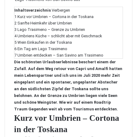
Inhaltsverzeichnis
Verbergen
1
Kurz vor Umbrien – Cortona in der Toskana
2
Sanfte Heimkehr über Umbrien
3
Lago Trasimeno – Grenze zu Umbrien
4
Umbriens Küche – schlicht aber mit Geschmack
5
Wein Einkaufen in der Toskana
6
Ein Tag am Lago Trasimeno
7
Umbrien entdecken – San Savino am Trasimeno
Die schönsten Urlaubserlebnisse beschert einem der
Zufall. Auf dem Weg retour von Capri und Amalfi hatten
mein Lebenspartner und ich uns im Juli 2020 mehr Zeit
eingeplant und ein spontaner, ungeplanter Abstecher
an den südlichsten Zipfel der Toskana sollte uns
belohnen. An der Grenze zu Umbrien liegen viele Seen
und schöne Weingüter. Wie wir auf einem Roadtrip
Traum Gegenden weit ab vom Tourismus entdeckten.
Kurz vor Umbrien – Cortona
in der Toskana