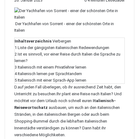
26. Januar 2023
0
4 Minuten Lesedauer
Der Yachhafen von Sorrent - einer der schönsten Orte in
Italien
Inhaltsverzeichnis
Verbergen
1
Liste der gängigsten italienischen Redewendungen
2
Ist es sinnvoll, vor einer Reise durch Italien die Sprache zu
lernen?
3
Italienisch mit einem Privatlehrer lernen
4
Italienisch lernen per Sprachtandem
5
Italienisch mit einer Sprach-App lernen
D.auf jeden Fall überlegen, ob ihr ausreichend Zeit habt, den
Unterricht zu besuchen.Ihr plant eine
Reise nach Italien
? Und
möchtet vor dem Urlaub noch schnell euren
Italienisch-
Reisewortschatz
ausbauen, um euch an den italienischen
Stränden, in den italienischen Bergen oder auch beim
Shopping-Bummel durch die lebhaften italienischen
Innenstädte verständigen zu können? Dann habt ihr
verschiedene Möglichkeiten.