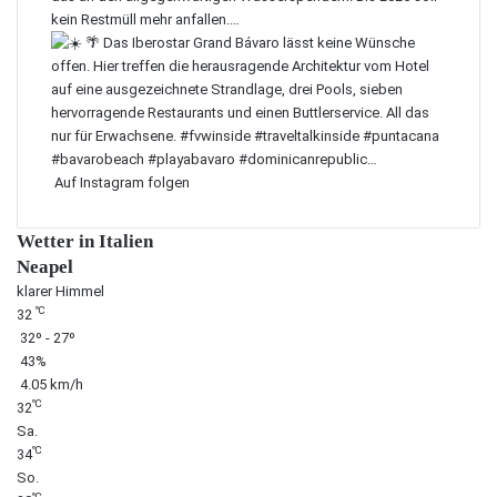
Auf Instagram folgen
Wetter in Italien
Neapel
klarer Himmel
℃
32
32º - 27º
43%
4.05 km/h
℃
32
Sa.
℃
34
So.
℃