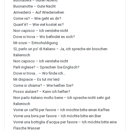
Buonasera – Guten Abend
Buonanotte – Gute Nacht
Arrivederci – Auf Wiedersehen
Come va? – Wie geht es dir?
Quant’è? – Wie viel kostet es?
Non capisco – Ich verstehe nicht
Dove si trova – Wo befindet es sich?
Mi scusi – Entschuldigung
Sì, parlo un po‘ di Italiano – Ja, ich spreche ein bisschen
Italienisch
Non capisco – Ich verstehe nicht
Parli inglese? – Sprechen Sie Englisch?
Dove si trova… – Wo finde ich…
Mi dispiace – Es tut mir leid
Come si chiama? – Wie heißen Sie?
Posso aiutare? – Kann ich helfen?
Non parlo italiano molto bene – Ich spreche nicht sehr gut
Italienisch
Vorrei un caffè per favore – Ich möchte bitte einen Kaffee
Vorrei una birra per favore – Ich möchte bitte ein Bier
Vorrei una bottiglia d’acqua per favore – Ich möchte bitte eine
Flasche Wasser