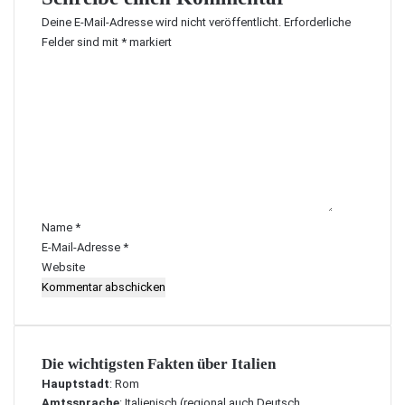
Deine E-Mail-Adresse wird nicht veröffentlicht.
Erforderliche
Felder sind mit
*
markiert
K
o
m
m
e
n
t
a
r
Name
*
*
E-Mail-Adresse
*
Website
Die wichtigsten Fakten über Italien
Hauptstadt
: Rom
Amtssprache
: Italienisch (regional auch Deutsch,