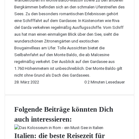
Wandertouren im Monte Baldo-Massiv
sowie zu den anderen
Bergkämmen befinden sich an den schmalen Uferstreifen des
Sees. Zu den besonders romantischen Erlebnissen gehört
eine Schifffahrt auf dem Gardasee. In Küstenorten wie Riva
del Garda verkehren regelmäßig Ausflugsschiffe. Vom Schiff
aus hat man einen einmaligen Blick über den See, sieht die
wunderschönen Zitronengärten und exotischen
Bougainvilleas am Ufer. Tolle Aussichten bietet die
Seilbahnfahrt auf den Monte Baldo, die ab Malcesine
regelmäßig verkehrt. Der Ausblick auf den Gardasee aus
1.760 Höhenmetern ist unbeschreiblich. Der Monte Baldo gilt
nicht ohne Grund als Dach des Gardasees.
28. März 2022
0
2 Minuten Lesedauer
Folgende Beiträge könnten Dich
auch interessieren:
Italien: die beste Reisezeit für