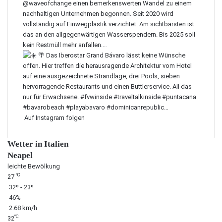
Auf Instagram folgen
Wetter in Italien
Neapel
leichte Bewölkung
℃
27
32º - 23º
46%
2.68 km/h
℃
32