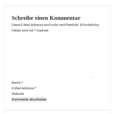
Schreibe einen Kommentar
Deine E-Mail-Adresse wird nicht veröffentlicht.
Erforderliche
Felder sind mit
*
markiert
K
o
m
m
e
n
t
a
r
Name
*
*
E-Mail-Adresse
*
Website