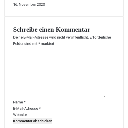
16. November 2020
Schreibe einen Kommentar
Deine E-Mail-Adresse wird nicht veröffentlicht.
Erforderliche
Felder sind mit
*
markiert
K
o
m
m
e
n
t
a
r
Name
*
*
E-Mail-Adresse
*
Website