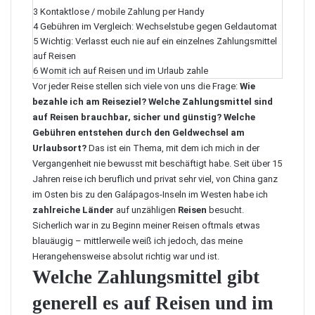
3
Kontaktlose / mobile Zahlung per Handy
4
Gebühren im Vergleich: Wechselstube gegen Geldautomat
5
Wichtig: Verlasst euch nie auf ein einzelnes Zahlungsmittel
auf Reisen
6
Womit ich auf Reisen und im Urlaub zahle
Vor jeder Reise stellen sich viele von uns die Frage:
Wie
bezahle ich am Reiseziel?
Welche Zahlungsmittel sind
auf Reisen brauchbar, sicher und günstig?
Welche
Gebühren entstehen durch den Geldwechsel am
Urlaubsort?
Das ist ein Thema, mit dem ich mich in der
Vergangenheit nie bewusst mit beschäftigt habe. Seit über 15
Jahren reise ich beruflich und privat sehr viel, von
China
ganz
im Osten bis zu den
Galápagos-Inseln
im Westen habe ich
zahlreiche Länder
auf unzähligen
Reisen
besucht.
Sicherlich war in zu Beginn meiner Reisen oftmals etwas
blauäugig – mittlerweile weiß ich jedoch, das meine
Herangehensweise absolut richtig war und ist.
Welche Zahlungsmittel gibt
generell es auf Reisen und im