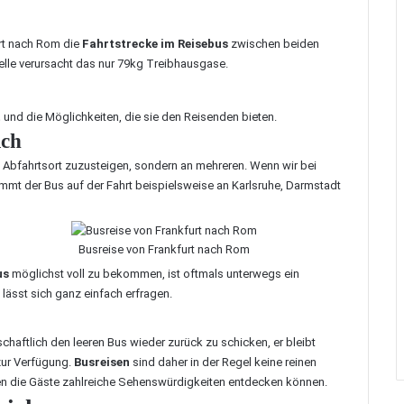
urt nach Rom die
Fahrtstrecke im Reisebus
zwischen beiden
elle verursacht das nur 79kg Treibhausgase.
t
und die Möglichkeiten, die sie den Reisenden bieten.
ich
m Abfahrtsort zuzusteigen, sondern an mehreren. Wenn wir bei
mt der Bus auf der Fahrt beispielsweise an Karlsruhe, Darmstadt
Busreise von Frankfurt nach Rom
us
möglichst voll zu bekommen, ist oftmals unterwegs ein
lässt sich ganz einfach erfragen.
chaftlich den leeren Bus wieder zurück zu schicken, er bleibt
zur Verfügung.
Busreisen
sind daher in der Regel keine reinen
nen die Gäste zahlreiche Sehenswürdigkeiten entdecken können.