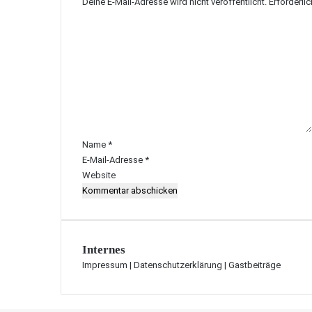
Deine E-Mail-Adresse wird nicht veröffentlicht.
Erforderli
K
o
m
m
e
n
t
a
r
Name
*
*
E-Mail-Adresse
*
Website
Internes
Impressum
|
Datenschutzerklärung
|
Gastbeiträge
Schaltfläche