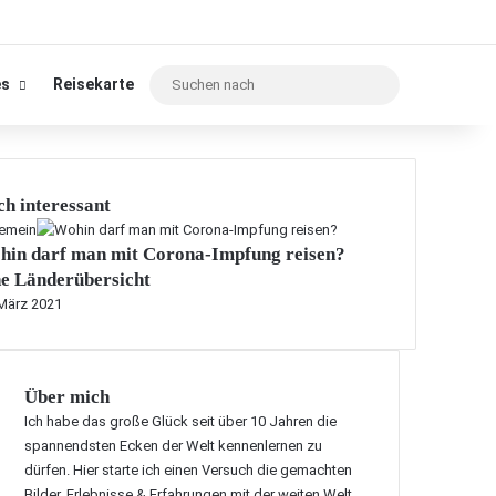
Suchen
es
Reisekarte
nach
h interessant
gemein
hin darf man mit Corona-Impfung reisen?
e Länderübersicht
 März 2021
Über mich
Ich habe das große Glück seit über 10 Jahren die
spannendsten Ecken der Welt kennenlernen zu
dürfen. Hier starte ich einen Versuch die gemachten
Bilder, Erlebnisse & Erfahrungen mit der weiten Welt