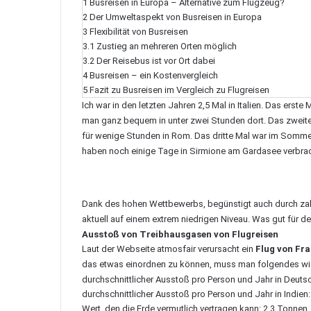
1
Busreisen in Europa – Alternative zum Flugzeug?
2
Der Umweltaspekt von Busreisen in Europa
3
Flexibilität von Busreisen
3.1
Zustieg an mehreren Orten möglich
3.2
Der Reisebus ist vor Ort dabei
4
Busreisen – ein Kostenvergleich
5
Fazit zu Busreisen im Vergleich zu Flugreisen
Ich war in den letzten Jahren 2,5 Mal in
Italien
. Das erste 
man ganz bequem in unter zwei Stunden dort. Das zweite
für wenige Stunden in
Rom
. Das dritte Mal war im Somme
haben noch einige Tage in
Sirmione
am Gardasee verbrac
Dank des hohen Wettbewerbs, begünstigt auch durch zahlre
aktuell auf einem extrem niedrigen Niveau. Was gut für de
Ausstoß von Treibhausgasen von Flugreisen
Laut der Webseite atmosfair verursacht ein
Flug von Fr
das etwas einordnen zu können, muss man folgendes wi
durchschnittlicher Ausstoß pro Person und Jahr in Deuts
durchschnittlicher Ausstoß pro Person und Jahr in Indien
Wert, den die Erde vermutlich vertragen kann: 2,3 Tonnen