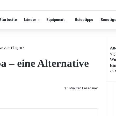
Startseite
Länder
Equipment
Reisetipps
Sonstig
Auc
ive zum Fliegen?
S
All
Wo
a – eine Alternative
c
h
Ein
l
26.
i
e
ß
1
3 Minuten Lesedauer
e
n