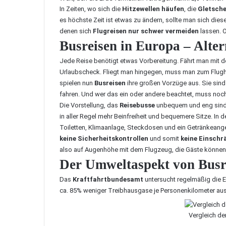
In Zeiten, wo sich die
Hitzewellen häufen
, die
Gletsche
es höchste Zeit ist etwas zu ändern, sollte man sich dies
denen sich
Flugreisen nur schwer vermeiden
lassen. O
Busreisen in Europa – Alte
Jede Reise benötigt etwas Vorbereitung. Fährt man mit d
Urlaubscheck. Fliegt man hingegen, muss man zum Flu
spielen nun
Busreisen
ihre großen Vorzüge aus. Sie sind g
fahren. Und wer das ein oder andere beachtet, muss noch
Die Vorstellung, das
Reisebusse
unbequem und eng sind, 
in aller Regel mehr Beinfreiheit und bequemere Sitze. In 
Toiletten, Klimaanlage, Steckdosen und ein Getränkeang
keine Sicherheitskontrollen
und somit
keine Einsch
also auf Augenhöhe mit dem Flugzeug, die Gäste können 
Der Umweltaspekt von Busr
Das
Kraftfahrtbundesamt
untersucht regelmäßig die E
ca. 85% weniger Treibhausgase je Personenkilometer aus 
Vergleich de