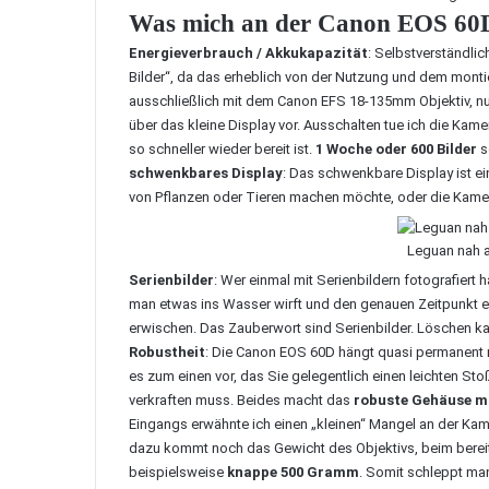
Was mich an der Canon EOS 60D 
Energieverbrauch / Akkukapazität
: Selbstverständlic
Bilder“, da das erheblich von der Nutzung und dem montie
ausschließlich mit dem Canon EFS 18-135mm Objektiv, nut
über das kleine Display vor. Ausschalten tue ich die Ka
so schneller wieder bereit ist.
1 Woche oder 600 Bilder
s
schwenkbares Display
: Das schwenkbare Display ist e
von Pflanzen oder Tieren machen möchte, oder die Kame
Leguan nah a
Serienbilder
: Wer einmal mit Serienbildern fotografiert 
man etwas ins Wasser wirft und den genauen Zeitpunkt er
erwischen. Das Zauberwort sind Serienbilder. Löschen k
Robustheit
: Die Canon EOS 60D hängt quasi permanent
es zum einen vor, das Sie gelegentlich einen leichten 
verkraften muss. Beides macht das
robuste Gehäuse mi
Eingangs erwähnte ich einen „kleinen“ Mangel an der Kam
dazu kommt noch das Gewicht des Objektivs, beim bere
beispielsweise
knappe 500 Gramm
. Somit schleppt ma