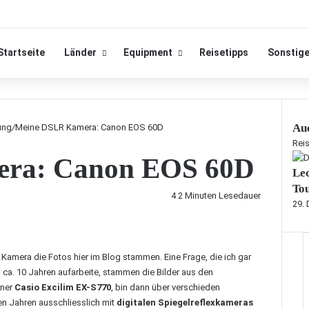
Startseite
Länder
Equipment
Reisetipps
Sonstig
Auc
ung
/
Meine DSLR Kamera: Canon EOS 60D
S
Reis
ra: Canon EOS 60D
c
Lec
h
l
Tou
4
2 Minuten Lesedauer
i
29.
e
ß
e
Kamera die Fotos hier im Blog stammen. Eine Frage, die ich gar
n
s ca. 10 Jahren aufarbeite, stammen die Bilder aus den
iner
Casio Excilim EX-S770
, bin dann über verschieden
en Jahren ausschliesslich mit
digitalen Spiegelreflexkameras