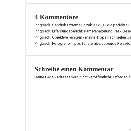
4 Kommentare
Pingback:
Sandisk Extreme Portable SSD - die perfekte F
Pingback:
Erfahrungsbericht: Kamerahalterung Peak Desi
Pingback:
Objektive reinigen - meine Tipps nach vielen J
Pingback:
Fotografie-Tipps für atemberaubende Reisefo
Schreibe einen Kommentar
Deine E-Mail-Adresse wird nicht veröffentlicht.
Erforderli
K
o
m
m
e
n
t
a