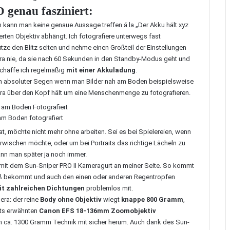
genau fasziniert:
h kann man keine genaue Aussage treffen á la „Der Akku hält xyz
rten Objektiv abhängt. Ich fotografiere unterwegs fast
ze den Blitz selten und nehme einen Großteil der Einstellungen
mera nie, da sie nach 60 Sekunden in den Standby-Modus geht und
chaffe ich regelmäßig
mit einer Akkuladung
.
in absoluter Segen wenn man Bilder nah am Boden beispielsweise
ra über den Kopf hält um eine Menschenmenge zu fotografieren.
m Boden fotografiert
hat, möchte nicht mehr ohne arbeiten. Sei es bei Spielereien, wenn
wischen möchte, oder um bei Portraits das richtige Lächeln zu
ann man später ja noch immer.
 mit dem
Sun-Sniper PRO II Kameragurt
an meiner Seite. So kommt
Stoß bekommt und auch den einen oder anderen Regentropfen
t zahlreichen Dichtungen
problemlos mit.
era: der reine
Body ohne Objektiv
wiegt
knappe 800 Gramm
,
its erwähnten
Canon EFS 18-136mm Zoomobjektiv
n ca. 1300 Gramm Technik mit sicher herum. Auch dank des Sun-