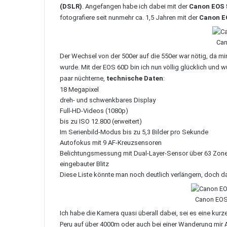
(DSLR)
. Angefangen habe ich dabei mit der
Canon EOS 
fotografiere seit nunmehr ca. 1,5 Jahren mit der
Canon E
Can
Der Wechsel von der 500er auf die 550er war nötig, da mi
wurde. Mit der
EOS 60D
bin ich nun völlig glücklich und 
paar nüchterne,
technische Daten
:
18 Megapixel
dreh- und schwenkbares Display
Full-HD-Videos (1080p)
bis zu ISO 12.800 (erweitert)
Im Serienbild-Modus bis zu 5,3 Bilder pro Sekunde
Autofokus mit 9 AF-Kreuzsensoren
Belichtungsmessung mit Dual-Layer-Sensor über 63 Zon
eingebauter Blitz
Diese Liste könnte man noch deutlich verlängern, doch da
Canon EOS
Ich habe die Kamera quasi überall dabei, sei es eine kurz
Peru auf über 4000m
oder auch bei einer Wanderung mir A