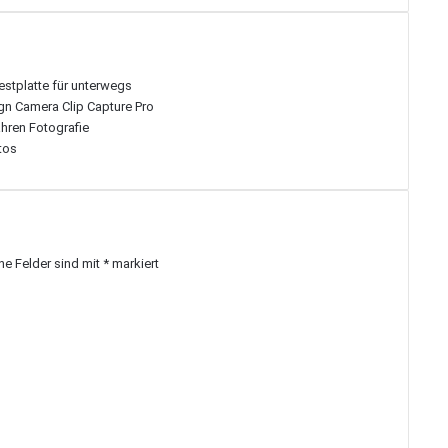
estplatte für unterwegs
gn Camera Clip Capture Pro
ahren Fotografie
tos
che Felder sind mit
*
markiert