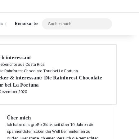
Suchen
es
Reisekarte
nach
h interessant
eberichte aus Costa Rica
ker & interessant: Die Rainforest Chocolate
r bei La Fortuna
 Dezember 2020
Über mich
Ich habe das große Glück seit über 10 Jahren die
spannendsten Ecken der Welt kennenlernen zu
dürfen. Hier starte ich einen Versuch die gemachten