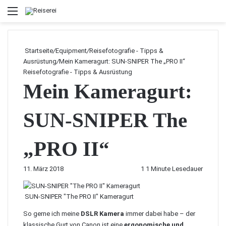
Menü
Startseite
/
Equipment
/
Reisefotografie - Tipps &
Ausrüstung
/
Mein Kameragurt: SUN-SNIPER The „PRO II“
Reisefotografie - Tipps & Ausrüstung
Mein Kameragurt:
SUN-SNIPER The
„PRO II“
11. März 2018
1
1 Minute Lesedauer
SUN-SNIPER "The PRO II" Kameragurt
So gerne ich meine
DSLR Kamera
immer dabei habe – der
klassische Gurt von Canon ist eine
ergonomische und