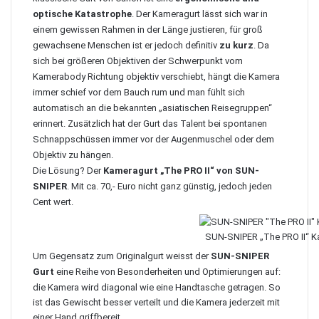
optische Katastrophe
. Der Kameragurt lässt sich war in
einem gewissen Rahmen in der Länge justieren, für groß
gewachsene Menschen ist er jedoch definitiv
zu kurz
. Da
sich bei größeren Objektiven der Schwerpunkt vom
Kamerabody Richtung objektiv verschiebt, hängt die Kamera
immer schief vor dem Bauch rum und man fühlt sich
automatisch an die bekannten „asiatischen Reisegruppen“
erinnert. Zusätzlich hat der Gurt das Talent bei spontanen
Schnappschüssen immer vor der Augenmuschel oder dem
Objektiv zu hängen.
Die Lösung? Der
Kameragurt „The PRO II“ von SUN-
SNIPER
. Mit ca. 70,- Euro nicht ganz günstig, jedoch jeden
Cent wert.
SUN-SNIPER „The PRO II“ K
Um Gegensatz zum Originalgurt weisst der
SUN-SNIPER
Gurt
eine Reihe von Besonderheiten und Optimierungen auf:
die Kamera wird diagonal wie eine Handtasche getragen. So
ist das Gewischt besser verteilt und die Kamera jederzeit mit
einer Hand griffbereit