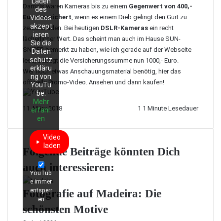
Laden
Damals waren Kameras bis zu einem
Gegenwert von 400,-
des
Euro versichert
, wenn es einem Dieb gelingt den Gurt zu
Videos
akzept
zerschneiden. Bei heutigen
DSLR-Kameras
ein recht
ieren
lächerlicher Wert. Das scheint man auch im Hause SUN-
Sie die
SNIPER bemerkt zu haben, wie ich gerade auf der Webseite
Daten
schutz
lese, beträgt die Versicherungssumme nun 1000,- Euro.
erkläru
Wer noch etwas Anschauungsmaterial benötig, hier das
ng von
offizielle Promo-Video. Ansehen und dann kaufen!
YouTu
be.
Mehr
11. März 2018
1
1 Minute Lesedauer
erfahr
en
Video
laden
Folgende Beiträge könnten Dich
auch interessieren:
YouTub
e immer
entsperr
Fotografie auf Madeira: Die
en
schönsten Motive