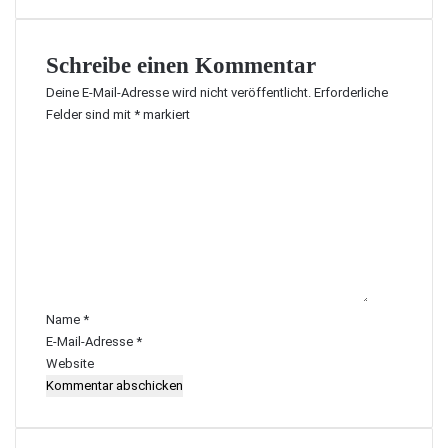
Schreibe einen Kommentar
Deine E-Mail-Adresse wird nicht veröffentlicht.
Erforderliche
Felder sind mit
*
markiert
K
o
m
m
e
n
t
a
r
Name
*
*
E-Mail-Adresse
*
Website