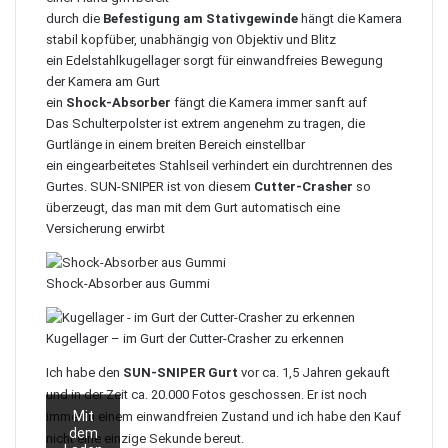
durch die
Befestigung am Stativgewinde
hängt die Kamera
stabil kopfüber, unabhängig von Objektiv und Blitz
ein Edelstahlkugellager sorgt für einwandfreies Bewegung
der Kamera am Gurt
ein
Shock-Absorber
fängt die Kamera immer sanft auf
Das Schulterpolster ist extrem angenehm zu tragen, die
Gurtlänge in einem breiten Bereich einstellbar
ein eingearbeitetes Stahlseil verhindert ein durchtrennen des
Gurtes. SUN-SNIPER ist von diesem
Cutter-Crasher
so
überzeugt, das man mit dem Gurt automatisch eine
Versicherung erwirbt
Shock-Absorber aus Gummi
Kugellager – im Gurt der Cutter-Crasher zu erkennen
Ich habe den
SUN-SNIPER Gurt
vor ca. 1,5 Jahren gekauft
und in der Zeit ca. 20.000 Fotos geschossen. Er ist noch
Mit
immer in einem einwandfreien Zustand und ich habe den Kauf
dem
nicht eine einzige Sekunde bereut.