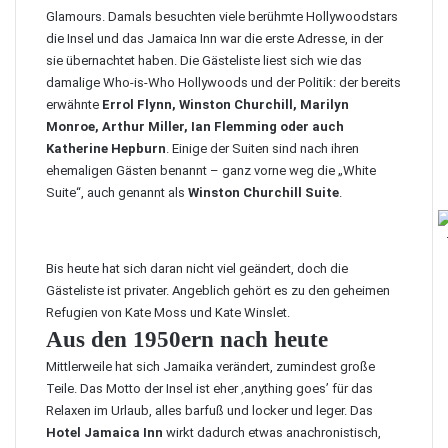
Glamours. Damals besuchten viele berühmte Hollywoodstars
die Insel und das Jamaica Inn war die erste Adresse, in der
sie übernachtet haben. Die Gästeliste liest sich wie das
damalige Who-is-Who Hollywoods und der Politik: der bereits
erwähnte
Errol Flynn, Winston Churchill, Marilyn
Monroe, Arthur Miller, Ian Flemming oder auch
Katherine Hepburn
. Einige der Suiten sind nach ihren
ehemaligen Gästen benannt – ganz vorne weg die „White
Suite“, auch genannt als
Winston Churchill Suite
.
Bis heute hat sich daran nicht viel geändert, doch die
Gästeliste ist privater. Angeblich gehört es zu den geheimen
Refugien von Kate Moss und Kate Winslet.
Aus den 1950ern nach heute
Mittlerweile hat sich Jamaika verändert, zumindest große
Teile. Das Motto der Insel ist eher ‚anything goes’ für das
Relaxen im Urlaub, alles barfuß und locker und leger. Das
Hotel Jamaica Inn
wirkt dadurch etwas anachronistisch,