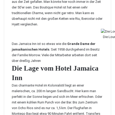
aus der Zeit gefallen. Man könnte hier noch immer in der Zeit
der 50’er sein. Das Boutique Hotel ist hat einen sehr
traditionellen Charme, wenn nicht gar retro. Man kann es
überhaupt nicht mit den großen Ketten wie Riu, Iberostar oder
Hyatt vergleichen.
Die Lou
Das Jamaica Inn ist so etwas wie die
Grande Dame der
jamaikanischen Hotels
. Seit 1958 durchgehend im Besitz
der Familie Morrow. Viele der Mitarbeiter arbeiten dort seit
über dreißig Jahren
Die Lage vom Hotel Jamaica
Inn
Das charmante Hotel im Kolonialstil liegt an einer
malerischen, ca. 200 m langen Sandbucht. Hier kann man
perfekt in der Sonne liegen und sich im Meer erfrischen. Oder
mit einem kühlen
Rum Punch von der Bar
. Bis zum Zentrum
von Ocho Rios sind es nur ca. 1,5 km. Der Flughafen in
Montego Bay liegt etwa 90 Minuten Fahrt entfernt. Transfers