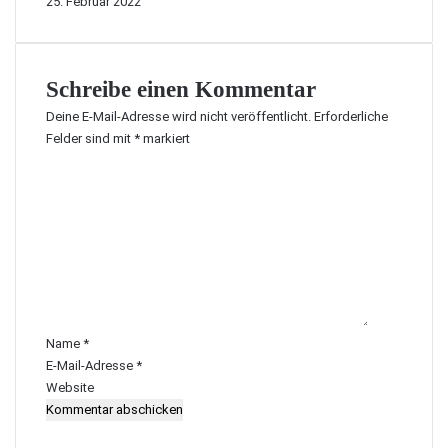
25. Februar 2022
Schreibe einen Kommentar
Deine E-Mail-Adresse wird nicht veröffentlicht.
Erforderliche
Felder sind mit
*
markiert
K
o
m
m
e
n
t
a
r
Name
*
*
E-Mail-Adresse
*
Website