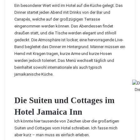
Ein besonderer Wert wird im Hotel auf die Küche gelegt. Das
Dinner startet jeden Abend mit Drinks von der Bar und
Canapés, welche auf der großzügigen Terrasse
eingenommen werden können. Das Abendessen findet
draußen statt, und die Tische werden elegant und stilvoll
gedeckt. Die Atmosphäre ist locker, eine hervorragende Live-
Band begleitet das Dinner im Hintergrund. Männer müssen ein
Hemd mit Kragen tragen, kurze Arme und kurze Hosen
werden jedoch toleriert. Das Menü wechselt täglich und
beinhaltet sowohl internationale als auch typisch
jamaikanische Küche.
Di
Die Suiten und Cottages im
Hotel Jamaica Inn
Ich könnte hier tausende von Zeichen über die großartigen
Suiten und Cottages vom Hotel schreiben. Ich fasse mich
aber kurz – man muss es einfach erleben.