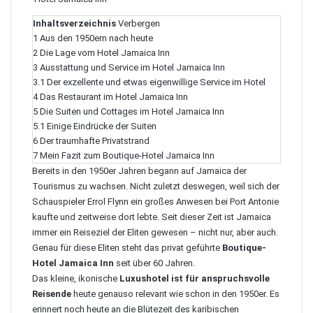
Inhaltsverzeichnis
Verbergen
1
Aus den 1950ern nach heute
2
Die Lage vom Hotel Jamaica Inn
3
Ausstattung und Service im Hotel Jamaica Inn
3.1
Der exzellente und etwas eigenwillige Service im Hotel
4
Das Restaurant im Hotel Jamaica Inn
5
Die Suiten und Cottages im Hotel Jamaica Inn
5.1
Einige Eindrücke der Suiten
6
Der traumhafte Privatstrand
7
Mein Fazit zum Boutique-Hotel Jamaica Inn
Bereits in den 1950er Jahren begann auf Jamaica der
Tourismus zu wachsen. Nicht zuletzt deswegen, weil sich der
Schauspieler
Errol Flynn
ein großes Anwesen bei Port Antonie
kaufte und zeitweise dort lebte. Seit dieser Zeit ist Jamaica
immer ein Reiseziel der Eliten gewesen – nicht nur, aber auch.
Genau für diese Eliten steht das privat geführte
Boutique-
Hotel Jamaica Inn
seit über 60 Jahren.
Das kleine, ikonische
Luxushotel ist für anspruchsvolle
Reisende
heute genauso relevant wie schon in den 1950er. Es
erinnert noch heute an die Blütezeit des karibischen