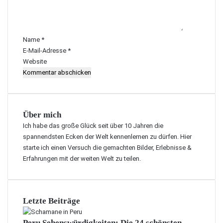
n
t
a
r
Name
*
*
E-Mail-Adresse
*
Website
Über mich
Ich habe das große Glück seit über 10 Jahren die
spannendsten Ecken der Welt kennenlernen zu dürfen. Hier
starte ich einen Versuch die gemachten Bilder, Erlebnisse &
Erfahrungen mit der weiten Welt zu teilen.
Letzte Beiträge
Peru Sehenswürdigkeiten: Die 24 schönsten