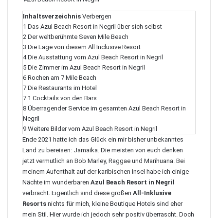
Inhaltsverzeichnis
Verbergen
1
Das Azul Beach Resort in Negril über sich selbst
2
Der weltberühmte Seven Mile Beach
3
Die Lage von diesem All Inclusive Resort
4
Die Ausstattung vom Azul Beach Resort in Negril
5
Die Zimmer im Azul Beach Resort in Negril
6
Rochen am 7 Mile Beach
7
Die Restaurants im Hotel
7.1
Cocktails von den Bars
8
Überragender Service im gesamten Azul Beach Resort in
Negril
9
Weitere Bilder vom Azul Beach Resort in Negril
Ende 2021 hatte ich das Glück ein mir bisher unbekanntes
Land zu bereisen: Jamaika. Die meisten von euch denken
jetzt vermutlich an
Bob Marley
, Raggae und Marihuana. Bei
meinem Aufenthalt auf der karibischen Insel habe ich einige
Nächte im wunderbaren
Azul Beach Resort in Negril
verbracht. Eigentlich sind diese großen
All-Inklusive
Resorts
nichts für mich, kleine
Boutique Hotels
sind eher
mein Stil. Hier wurde ich jedoch sehr positiv überrascht. Doch