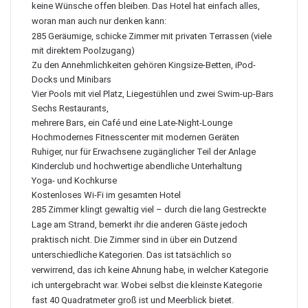
keine Wünsche offen bleiben. Das Hotel hat einfach alles,
woran man auch nur denken kann:
285 Geräumige, schicke Zimmer mit privaten Terrassen (viele
mit direktem Poolzugang)
Zu den Annehmlichkeiten gehören Kingsize-Betten, iPod-
Docks und Minibars
Vier Pools mit viel Platz, Liegestühlen und zwei Swim-up-Bars
Sechs Restaurants,
mehrere Bars, ein Café und eine Late-Night-Lounge
Hochmodernes Fitnesscenter mit modernen Geräten
Ruhiger, nur für Erwachsene zugänglicher Teil der Anlage
Kinderclub und hochwertige abendliche Unterhaltung
Yoga- und Kochkurse
Kostenloses Wi-Fi im gesamten Hotel
285 Zimmer klingt gewaltig viel – durch die lang Gestreckte
Lage am Strand, bemerkt ihr die anderen Gäste jedoch
praktisch nicht. Die Zimmer sind in über ein Dutzend
unterschiedliche Kategorien. Das ist tatsächlich so
verwirrend, das ich keine Ahnung habe, in welcher Kategorie
ich untergebracht war. Wobei selbst die kleinste Kategorie
fast 40 Quadratmeter groß ist und Meerblick bietet.