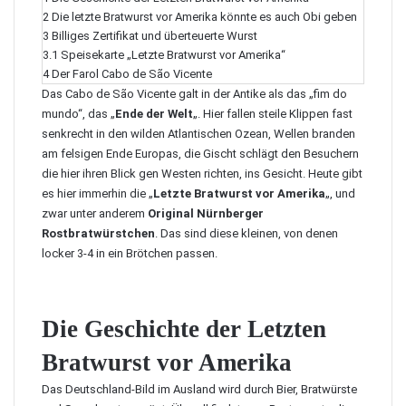
2
Die letzte Bratwurst vor Amerika könnte es auch Obi geben
3
Billiges Zertifikat und überteuerte Wurst
3.1
Speisekarte „Letzte Bratwurst vor Amerika“
4
Der Farol Cabo de São Vicente
Das Cabo de São Vicente galt in der Antike als das „fim do
mundo“, das „
Ende der Welt
„. Hier fallen steile Klippen fast
senkrecht in den wilden Atlantischen Ozean, Wellen branden
am felsigen Ende Europas, die Gischt schlägt den Besuchern
die hier ihren Blick gen Westen richten, ins Gesicht. Heute gibt
es hier immerhin die „
Letzte Bratwurst vor Amerika
„, und
zwar unter anderem
Original Nürnberger
Rostbratwürstchen
. Das sind diese kleinen, von denen
locker 3-4 in ein Brötchen passen.
Die Geschichte der Letzten
Bratwurst vor Amerika
Das Deutschland-Bild im Ausland wird durch Bier, Bratwürste