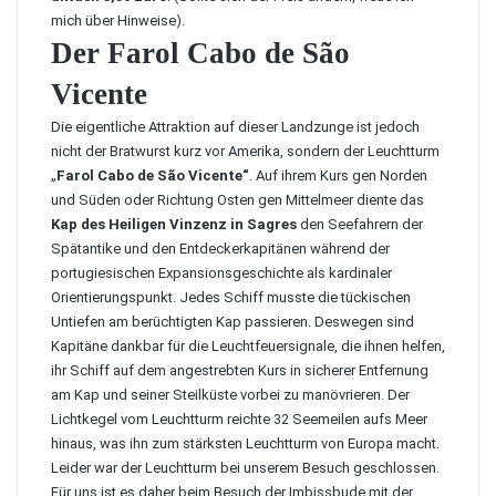
mich über Hinweise).
Der Farol Cabo de São
Vicente
Die eigentliche Attraktion auf dieser Landzunge ist jedoch
nicht der Bratwurst kurz vor Amerika, sondern der Leuchtturm
„
Farol Cabo de São Vicente“
. Auf ihrem Kurs gen Norden
und Süden oder Richtung Osten gen Mittelmeer diente das
Kap des Heiligen Vinzenz in Sagres
den Seefahrern der
Spätantike und den Entdeckerkapitänen während der
portugiesischen Expansionsgeschichte als kardinaler
Orientierungspunkt. Jedes Schiff musste die tückischen
Untiefen am berüchtigten Kap passieren. Deswegen sind
Kapitäne dankbar für die Leuchtfeuersignale, die ihnen helfen,
ihr Schiff auf dem angestrebten Kurs in sicherer Entfernung
am Kap und seiner Steilküste vorbei zu manövrieren. Der
Lichtkegel vom Leuchtturm reichte 32 Seemeilen aufs Meer
hinaus, was ihn zum stärksten Leuchtturm von Europa macht.
Leider war der Leuchtturm bei unserem Besuch geschlossen.
Für uns ist es daher beim Besuch der Imbissbude mit der