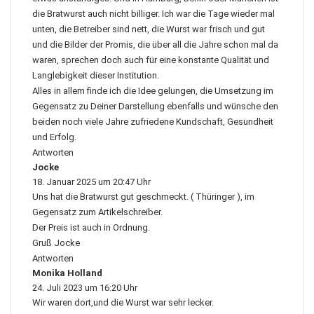
die Bratwurst auch nicht billiger. Ich war die Tage wieder mal
unten, die Betreiber sind nett, die Wurst war frisch und gut
und die Bilder der Promis, die über all die Jahre schon mal da
waren, sprechen doch auch für eine konstante Qualität und
Langlebigkeit dieser Institution.
Alles in allem finde ich die Idee gelungen, die Umsetzung im
Gegensatz zu Deiner Darstellung ebenfalls und wünsche den
beiden noch viele Jahre zufriedene Kundschaft, Gesundheit
und Erfolg.
Antworten
Jocke
s
18. Januar 2025 um 20:47 Uhr
a
Uns hat die Bratwurst gut geschmeckt. ( Thüringer ), im
g
t
Gegensatz zum Artikelschreiber.
:
Der Preis ist auch in Ordnung.
Gruß Jocke
Antworten
Monika Holland
s
24. Juli 2023 um 16:20 Uhr
a
Wir waren dort,und die Wurst war sehr lecker.
g