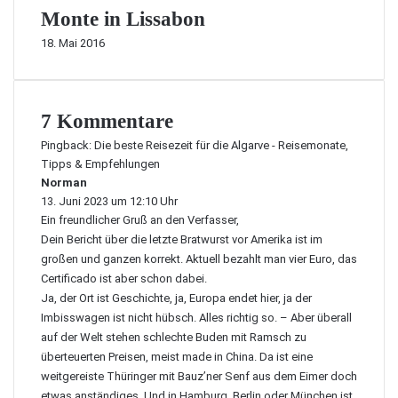
Monte in Lissabon
18. Mai 2016
7 Kommentare
Pingback:
Die beste Reisezeit für die Algarve - Reisemonate,
Tipps & Empfehlungen
Norman
s
13. Juni 2023 um 12:10 Uhr
a
Ein freundlicher Gruß an den Verfasser,
g
t
Dein Bericht über die letzte Bratwurst vor Amerika ist im
:
großen und ganzen korrekt. Aktuell bezahlt man vier Euro, das
Certificado ist aber schon dabei.
Ja, der Ort ist Geschichte, ja, Europa endet hier, ja der
Imbisswagen ist nicht hübsch. Alles richtig so. – Aber überall
auf der Welt stehen schlechte Buden mit Ramsch zu
überteuerten Preisen, meist made in China. Da ist eine
weitgereiste Thüringer mit Bauz’ner Senf aus dem Eimer doch
etwas anständiges. Und in Hamburg, Berlin oder München ist