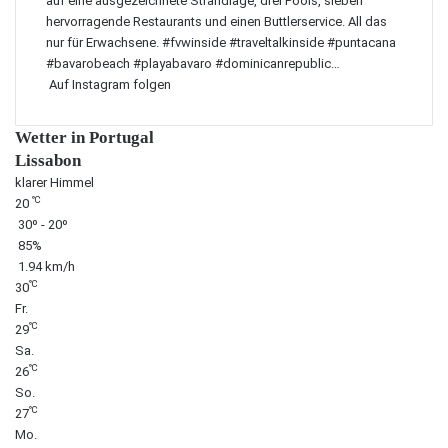
Auf Instagram folgen
Wetter in Portugal
Lissabon
klarer Himmel
℃
20
30º - 20º
85%
1.94 km/h
℃
30
Fr.
℃
29
Sa.
℃
26
So.
℃
27
Mo.