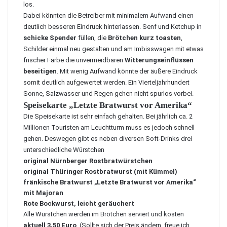
los.
Dabei könnten die Betreiber mit minimalem Aufwand einen
deutlich besseren Eindruck hinterlassen. Senf und Ketchup in
schicke Spender
füllen, die
Brötchen kurz toasten
,
Schilder einmal neu gestalten und am Imbisswagen mit etwas
frischer Farbe die unvermeidbaren
Witterungseinflüssen
beseitigen
. Mit wenig Aufwand könnte der äußere Eindruck
somit deutlich aufgewertet werden. Ein Vierteljahrhundert
Sonne, Salzwasser und Regen gehen nicht spurlos vorbei.
Speisekarte „Letzte Bratwurst vor Amerika“
Die Speisekarte ist sehr einfach gehalten. Bei jährlich ca. 2
Millionen Touristen am Leuchtturm muss es jedoch schnell
gehen. Deswegen gibt es neben diversen Soft-Drinks drei
unterschiedliche Würstchen
original Nürnberger Rostbratwürstchen
original Thüringer Rostbratwurst (mit Kümmel)
fränkische Bratwurst „Letzte Bratwurst vor Amerika“
mit Majoran
Rote Bockwurst, leicht geräuchert
Alle Würstchen werden im Brötchen serviert und kosten
aktuell 3,50 Euro
. (Sollte sich der Preis ändern, freue ich