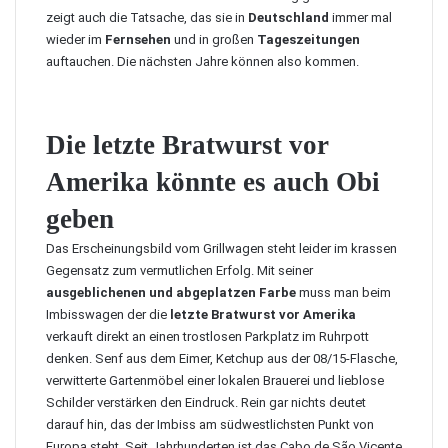
zeigt auch die Tatsache, das sie in
Deutschland
immer mal
wieder im
Fernsehen
und in großen
Tageszeitungen
auftauchen. Die nächsten Jahre können also kommen.
Die letzte Bratwurst vor
Amerika könnte es auch Obi
geben
Das Erscheinungsbild vom Grillwagen steht leider im krassen
Gegensatz zum vermutlichen Erfolg. Mit seiner
ausgeblichenen und abgeplatzen Farbe
muss man beim
Imbisswagen der die
letzte Bratwurst vor Amerika
verkauft direkt an einen trostlosen Parkplatz im Ruhrpott
denken. Senf aus dem Eimer, Ketchup aus der 08/15-Flasche,
verwitterte Gartenmöbel einer lokalen Brauerei und lieblose
Schilder verstärken den Eindruck. Rein gar nichts deutet
darauf hin, das der Imbiss am südwestlichsten Punkt von
Europa steht. Seit Jahrhunderten ist das
Cabo de São Vicente