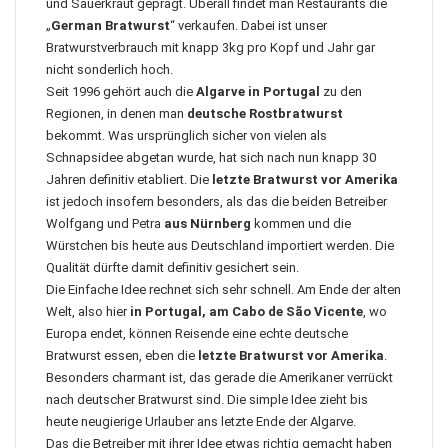
und Sauerkraut geprägt. Überall findet man Restaurants die
„
German Bratwurst
“ verkaufen. Dabei ist unser
Bratwurstverbrauch mit knapp 3kg pro Kopf und Jahr gar
nicht sonderlich hoch.
Seit 1996 gehört auch die
Algarve in Portugal
zu den
Regionen, in denen man
deutsche Rostbratwurst
bekommt. Was ursprünglich sicher von vielen als
Schnapsidee abgetan wurde, hat sich nach nun knapp 30
Jahren definitiv etabliert. Die
letzte Bratwurst vor Amerika
ist jedoch insofern besonders, als das die beiden Betreiber
Wolfgang und Petra
aus Nürnberg
kommen und die
Würstchen bis heute aus Deutschland importiert werden. Die
Qualität dürfte damit definitiv gesichert sein.
Die Einfache Idee rechnet sich sehr schnell. Am Ende der alten
Welt, also hier
in Portugal, am Cabo de São Vicente
, wo
Europa endet, können Reisende eine echte deutsche
Bratwurst essen, eben die
letzte Bratwurst vor Amerika
.
Besonders charmant ist, das gerade die Amerikaner verrückt
nach deutscher Bratwurst sind. Die simple Idee zieht bis
heute neugierige Urlauber ans letzte Ende der Algarve.
Das die Betreiber mit ihrer Idee etwas richtig gemacht haben