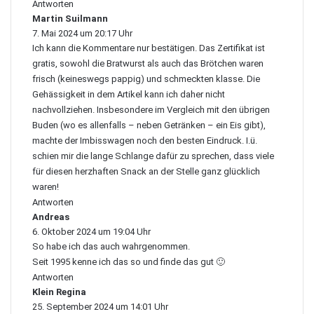
t
Antworten
:
Martin Suilmann
s
7. Mai 2024 um 20:17 Uhr
a
Ich kann die Kommentare nur bestätigen. Das Zertifikat ist
g
t
gratis, sowohl die Bratwurst als auch das Brötchen waren
:
frisch (keineswegs pappig) und schmeckten klasse. Die
Gehässigkeit in dem Artikel kann ich daher nicht
nachvollziehen. Insbesondere im Vergleich mit den übrigen
Buden (wo es allenfalls – neben Getränken – ein Eis gibt),
machte der Imbisswagen noch den besten Eindruck. I.ü.
schien mir die lange Schlange dafür zu sprechen, dass viele
für diesen herzhaften Snack an der Stelle ganz glücklich
waren!
Antworten
Andreas
s
6. Oktober 2024 um 19:04 Uhr
a
So habe ich das auch wahrgenommen.
g
t
Seit 1995 kenne ich das so und finde das gut 🙂
:
Antworten
Klein Regina
s
25. September 2024 um 14:01 Uhr
a