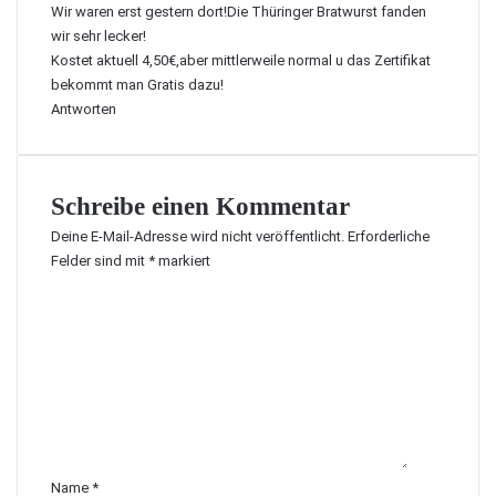
Wir waren erst gestern dort!Die Thüringer Bratwurst fanden
g
t
wir sehr lecker!
:
Kostet aktuell 4,50€,aber mittlerweile normal u das Zertifikat
bekommt man Gratis dazu!
Antworten
Schreibe einen Kommentar
Deine E-Mail-Adresse wird nicht veröffentlicht.
Erforderliche
Felder sind mit
*
markiert
K
o
m
m
e
n
t
a
r
Name
*