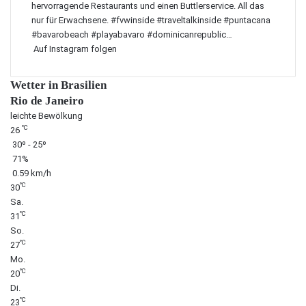
Auf Instagram folgen
Wetter in Brasilien
Rio de Janeiro
leichte Bewölkung
℃
26
30º - 25º
71%
0.59 km/h
℃
30
Sa.
℃
31
So.
℃
27
Mo.
℃
20
Di.
℃
23