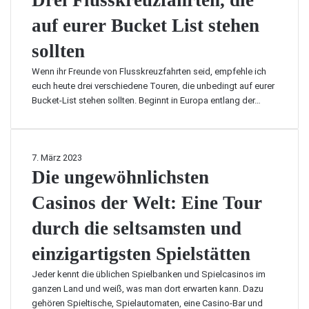
Drei Flusskreuzfahrten, die
i
i
e
e
t
e
auf eurer Bucket List stehen
n
i
f
n
e
F
a
sollten
:
r
l
d
D
a
u
Wenn ihr Freunde von Flusskreuzfahrten seid, empfehle ich
e
a
t
s
euch heute drei verschiedene Touren, die unbedingt auf eurer
n
s
o
s
Bucket-List stehen sollten. Beginnt in Europa entlang der…
f
s
r
k
ü
i
r
r
n
e
d
d
u
D
7. März 2023
i
d
z
i
Die ungewöhnlichsten
e
i
f
e
b
e
a
Casinos der Welt: Eine Tour
u
e
A
h
n
l
n
durch die seltsamsten und
r
g
i
f
t
e
e
einzigartigsten Spielstätten
o
e
w
b
r
n
ö
Jeder kennt die üblichen Spielbanken und Spielcasinos im
t
d
,
h
ganzen Land und weiß, was man dort erwarten kann. Dazu
e
e
d
n
gehören Spieltische, Spielautomaten, eine Casino-Bar und
s