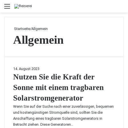
Menü
Startseite
/
Allgemein
Allgemein
N
14. August 2023
u
Nutzen Sie die Kraft der
t
Sonne mit einem tragbaren
z
e
Solarstromgenerator
n
S
Wenn Sie auf der Suche nach einer zuverlässigen, bequemen
i
und kostengünstigen Stromquelle sind, sollten Sie die
e
Anschaffung eines tragbaren Solarstromgenerators in
d
Betracht ziehen. Diese Generatoren…