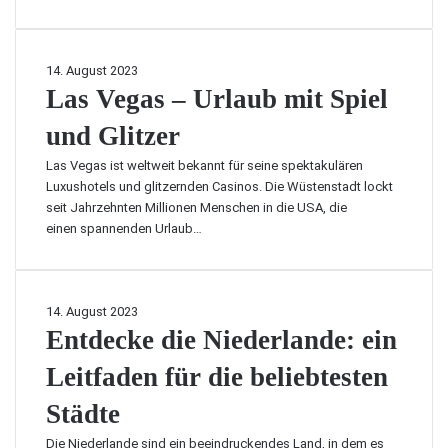
i
e
K
r
L
14. August 2023
a
a
Las Vegas – Urlaub mit Spiel
f
s
t
und Glitzer
V
d
e
Las Vegas ist weltweit bekannt für seine spektakulären
e
g
Luxushotels und glitzernden Casinos. Die Wüstenstadt lockt
r
a
seit Jahrzehnten Millionen Menschen in die USA, die
S
s
einen spannenden Urlaub…
o
–
n
U
n
r
e
l
E
14. August 2023
m
a
n
Entdecke die Niederlande: ein
i
u
t
t
b
Leitfaden für die beliebtesten
d
e
m
e
i
i
Städte
c
n
t
k
e
Die Niederlande sind ein beeindruckendes Land, in dem es