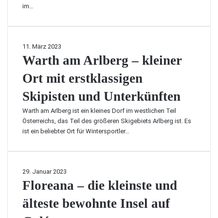
r
i
l
im…
t
u
e
i
e
n
a
c
n
g
u
h
S
e
f
s
W
11. März 2023
t
n
e
t
a
Warth am Arlberg – kleiner
ä
u
u
e
r
d
n
r
Ort mit erstklassigen
n
t
t
d
e
C
h
e
D
Skipisten und Unterkünften
r
a
a
o
B
s
m
Warth am Arlberg ist ein kleines Dorf im westlichen Teil
k
u
i
A
Österreichs, das Teil des größeren Skigebiets Arlberg ist. Es
u
c
n
r
ist ein beliebter Ort für Wintersportler…
m
k
o
l
e
e
s
b
n
t
d
e
t
L
e
r
F
29. Januar 2023
e
i
r
g
l
Floreana – die kleinste und
,
s
W
–
o
d
t
e
k
älteste bewohnte Insel auf
r
i
s
l
l
e
e
t