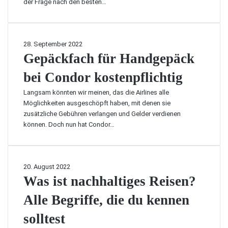
der Frage nach den besten…
s
e
a
e
p
t
z
s
i
i
&
e
G
28. September 2022
e
B
n
e
Gepäckfach für Handgepäck
l
e
p
e
r
bei Condor kostenpflichtig
ä
i
g
c
n
e
Langsam könnten wir meinen, das die Airlines alle
k
F
i
Möglichkeiten ausgeschöpft haben, mit denen sie
f
l
n
zusätzliche Gebühren verlangen und Gelder verdienen
a
o
d
können. Doch nun hat Condor…
c
r
e
h
i
r
f
d
K
ü
a
W
20. August 2022
a
r
!
a
Was ist nachhaltiges Reisen?
f
H
1
s
f
a
5
Alle Begriffe, die du kennen
i
e
n
a
s
z
d
solltest
t
t
o
g