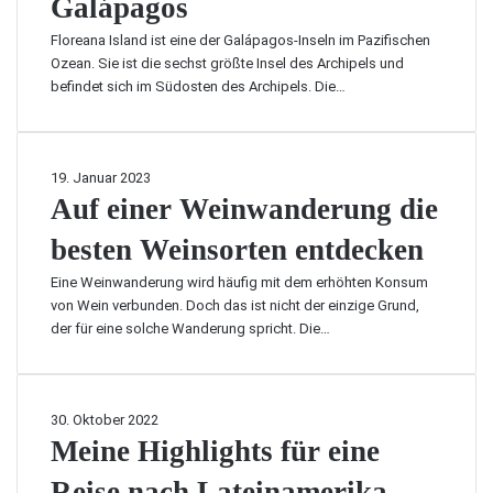
Galápagos
t
e
a
i
e
:
i
n
h
Floreana Island ist eine der Galápagos-Inseln im Pazifischen
h
E
n
a
r
Ozean. Sie ist die sechst größte Insel des Archipels und
e
i
e
–
b
befindet sich im Südosten des Archipels. Die…
n
n
r
d
e
s
e
O
i
n
o
T
r
e
ö
l
o
t
k
A
19. Januar 2023
t
l
u
m
l
u
Auf einer Weinwanderung die
i
t
r
i
e
f
g
e
d
t
i
besten Weinsorten entdecken
e
t
n
u
e
n
i
r
r
Eine Weinwanderung wird häufig mit dem erhöhten Konsum
s
n
c
s
von Wein verbunden. Doch das ist nicht der einzige Grund,
t
e
h
t
der für eine solche Wanderung spricht. Die…
e
r
d
k
u
W
i
l
n
e
e
a
d
i
M
30. Oktober 2022
s
s
ä
n
e
Meine Highlights für eine
e
s
l
w
i
l
i
t
a
Reise nach Lateinamerika
n
t
g