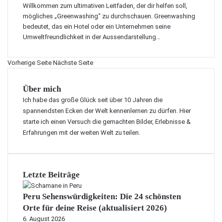
e
n
n
Willkommen zum ultimativen Leitfaden, der dir helfen soll,
e
m
a
e
mögliches „Greenwashing“ zu durchschauen. Greenwashing
p
b
c
bedeutet, das ein Hotel oder ein Unternehmen seine
ä
e
h
Umweltfreundlichkeit in der Aussendarstellung…
c
m
h
k
b
a
b
Vorherige Seite
e
Nächste Seite
l
e
r
t
i
a
i
Über mich
C
u
g
Ich habe das große Glück seit über 10 Jahren die
o
b
e
spannendsten Ecken der Welt kennenlernen zu dürfen. Hier
n
e
s
starte ich einen Versuch die gemachten Bilder, Erlebnisse &
d
n
R
Erfahrungen mit der weiten Welt zu teilen.
o
d
e
r
e
i
k
Z
s
o
i
e
Letzte Beiträge
s
e
n
t
l
?
e
Peru Sehenswürdigkeiten: Die 24 schönsten
e
A
n
Orte für deine Reise (aktualisiert 2026)
i
l
p
n
6. August 2026
l