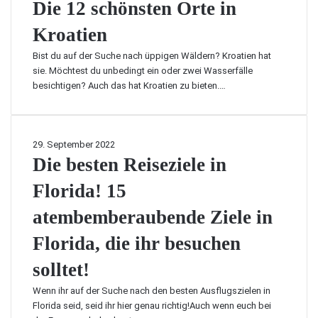
o
i
Die 12 schönsten Orte in
s
s
n
l
R
r
e
e
t
f
á
i
Kroatien
t
1
n
e
t
p
e
e
2
a
n
e
Bist du auf der Suche nach üppigen Wäldern? Kroatien hat
a
s
n
s
c
S
n
sie. Möchtest du unbedingt ein oder zwei Wasserfälle
g
i
e
c
h
p
besichtigen? Auch das hat Kroatien zu bieten.…
o
g
n
h
L
i
s
e
t
ö
a
e
W
d
n
t
l
a
e
s
e
s
D
29. September 2022
c
c
t
i
t
i
Die besten Reiseziele in
h
k
e
n
ä
e
s
e
n
Florida! 15
a
t
b
p
n
O
m
t
e
a
r
atembemberaubende Ziele in
e
e
s
l
t
r
n
t
m
Florida, die ihr besuchen
e
i
e
e
i
k
n
solltet!
n
n
a
R
,
K
Wenn ihr auf der Suche nach den besten Ausflugszielen in
e
J
r
Florida seid, seid ihr hier genau richtig!Auch wenn euch bei
i
e
o