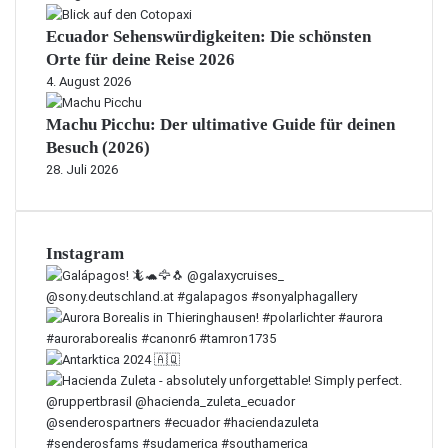
f
F
e
l
Ecuador Sehenswürdigkeiten: Die schönsten
l
B
i
o
Orte für deine Reise 2026
e
c
r
4. August 2026
g
h
i
r
t
d
Machu Picchu: Der ultimative Guide für deinen
i
i
a
f
Besuch (2026)
g
,
f
28. Juli 2026
d
e
i
,
e
d
i
i
Instagram
h
e
r
d
b
u
e
k
s
e
u
n
c
n
h
e
e
n