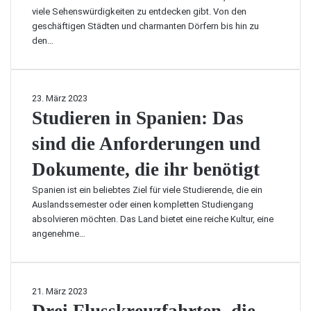
S
e
m
viele Sehenswürdigkeiten zu entdecken gibt. Von den
p
d
t
geschäftigen Städten und charmanten Dörfern bis hin zu
i
i
r
den…
e
e
a
l
N
g
u
i
b
n
e
S
23. März 2023
a
d
d
t
Studieren in Spanien: Das
r
G
e
u
e
l
r
sind die Anforderungen und
d
n
i
l
i
S
t
Dokumente, die ihr benötigt
a
e
o
z
n
r
l
e
Spanien ist ein beliebtes Ziel für viele Studierende, die ein
d
e
a
r
Auslandssemester oder einen kompletten Studiengang
e
n
r
absolvieren möchten. Das Land bietet eine reiche Kultur, eine
:
i
s
angenehme…
e
n
t
i
S
r
n
p
o
L
a
m
D
21. März 2023
e
n
g
r