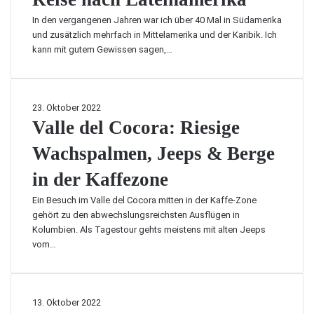
e
n
e
s
e
s
d
In den vergangenen Jahren war ich über 40 Mal in Südamerika
H
a
n
t
e
und zusätzlich mehrfach in Mittelamerika und der Karibik. Ich
i
m
S
e
r
kann mit gutem Gewissen sagen,…
g
s
k
b
u
h
t
i
e
n
l
e
p
w
g
i
n
i
o
V
23. Oktober 2022
d
g
u
s
h
a
Valle del Cocora: Riesige
i
h
n
t
n
l
e
t
d
e
Wachspalmen, Jeeps & Berge
t
l
b
s
e
n
e
e
e
f
in der Kaffezone
i
u
I
d
s
ü
n
n
n
e
t
Ein Besuch im Valle del Cocora mitten in der Kaffe-Zone
r
z
d
s
l
e
gehört zu den abwechslungsreichsten Ausflügen in
e
i
U
e
C
n
Kolumbien. Als Tagestour gehts meistens mit alten Jeeps
i
g
n
l
o
W
vom…
n
a
t
a
c
e
e
r
e
u
o
i
R
t
r
f
r
n
e
i
k
G
a
s
D
13. Oktober 2022
i
g
ü
a
: