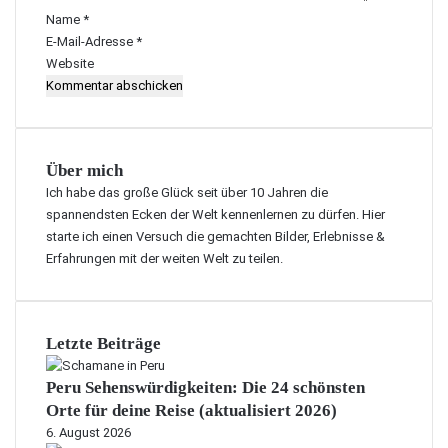
r
Name
*
*
E-Mail-Adresse
*
Website
Über mich
Ich habe das große Glück seit über 10 Jahren die
spannendsten Ecken der Welt kennenlernen zu dürfen. Hier
starte ich einen Versuch die gemachten Bilder, Erlebnisse &
Erfahrungen mit der weiten Welt zu teilen.
Letzte Beiträge
Peru Sehenswürdigkeiten: Die 24 schönsten
Orte für deine Reise (aktualisiert 2026)
6. August 2026