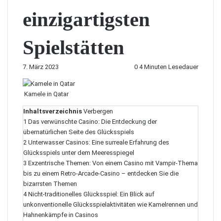
einzigartigsten
Spielstätten
7. März 2023
0
4 Minuten Lesedauer
Kamele in Qatar
Inhaltsverzeichnis
Verbergen
1
Das verwünschte Casino: Die Entdeckung der
übernatürlichen Seite des Glücksspiels
2
Unterwasser Casinos: Eine surreale Erfahrung des
Glücksspiels unter dem Meeresspiegel
3
Exzentrische Themen: Von einem Casino mit Vampir-Thema
bis zu einem Retro-Arcade-Casino – entdecken Sie die
bizarrsten Themen
4
Nicht-traditionelles Glücksspiel: Ein Blick auf
unkonventionelle Glücksspielaktivitäten wie Kamelrennen und
Hahnenkämpfe in Casinos