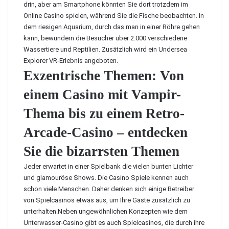
drin, aber am Smartphone könnten Sie dort trotzdem im
Online Casino spielen, während Sie die Fische beobachten. In
dem riesigen Aquarium, durch das man in einer Röhre gehen
kann, bewundern die Besucher über 2.000 verschiedene
Wassertiere und Reptilien. Zusätzlich wird ein Undersea
Explorer VR-Erlebnis angeboten.
Exzentrische Themen: Von
einem Casino mit Vampir-
Thema bis zu einem Retro-
Arcade-Casino – entdecken
Sie die bizarrsten Themen
Jeder erwartet in einer Spielbank die vielen bunten Lichter
und glamouröse Shows. Die Casino Spiele kennen auch
schon viele Menschen. Daher denken sich einige Betreiber
von Spielcasinos etwas aus, um Ihre Gäste zusätzlich zu
unterhalten.Neben ungewöhnlichen Konzepten wie dem
Unterwasser-Casino gibt es auch Spielcasinos, die durch ihre