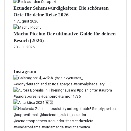
Ecuador Sehenswürdigkeiten: Die schönsten
Orte für deine Reise 2026
4. August 2026
Machu Picchu: Der ultimative Guide für deinen
Besuch (2026)
28. Juli 2026
Instagram