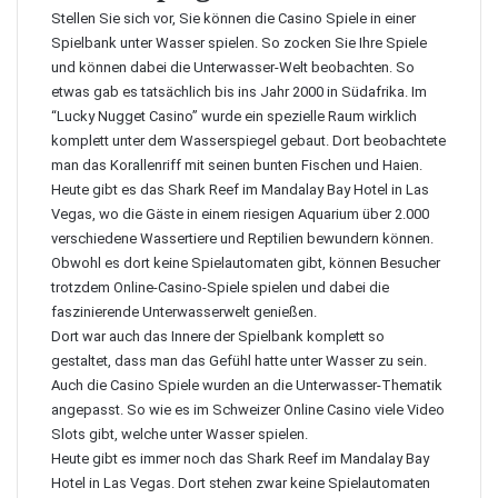
Stellen Sie sich vor, Sie können die Casino Spiele in einer
Spielbank unter Wasser spielen. So zocken Sie Ihre Spiele
und können dabei die Unterwasser-Welt beobachten. So
etwas gab es tatsächlich bis ins Jahr 2000 in Südafrika. Im
“Lucky Nugget Casino” wurde ein spezielle Raum wirklich
komplett unter dem Wasserspiegel gebaut. Dort beobachtete
man das Korallenriff mit seinen bunten Fischen und Haien.
Heute gibt es das Shark Reef im Mandalay Bay Hotel in Las
Vegas, wo die Gäste in einem riesigen Aquarium über 2.000
verschiedene Wassertiere und Reptilien bewundern können.
Obwohl es dort keine Spielautomaten gibt, können Besucher
trotzdem Online-Casino-Spiele spielen und dabei die
faszinierende Unterwasserwelt genießen.
Dort war auch das Innere der Spielbank komplett so
gestaltet, dass man das Gefühl hatte unter Wasser zu sein.
Auch die Casino Spiele wurden an die Unterwasser-Thematik
angepasst. So wie es im Schweizer Online Casino viele Video
Slots gibt, welche unter Wasser spielen.
Heute gibt es immer noch das Shark Reef im Mandalay Bay
Hotel in Las Vegas. Dort stehen zwar keine Spielautomaten