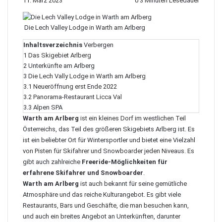
11. März 2023
0
3 Minuten Lesedauer
Die Lech Valley Lodge in Warth am Arlberg
Inhaltsverzeichnis
Verbergen
1
Das Skigebiet Arlberg
2
Unterkünfte am Arlberg
3
Die Lech Vally Lodge in Warth am Arlberg
3.1
Neueröffnung erst Ende 2022
3.2
Panorama-Restaurant Licca Val
3.3
Alpen SPA
Warth am Arlberg
ist ein kleines Dorf im westlichen Teil
Österreichs, das Teil des größeren Skigebiets Arlberg ist. Es
ist ein beliebter Ort für Wintersportler und bietet eine Vielzahl
von Pisten für Skifahrer und Snowboarder jeden Niveaus. Es
gibt auch zahlreiche
Freeride-Möglichkeiten für
erfahrene Skifahrer und Snowboarder
.
Warth am Arlberg
ist auch bekannt für seine gemütliche
Atmosphäre und das reiche Kulturangebot. Es gibt viele
Restaurants, Bars und Geschäfte, die man besuchen kann,
und auch ein breites Angebot an Unterkünften, darunter