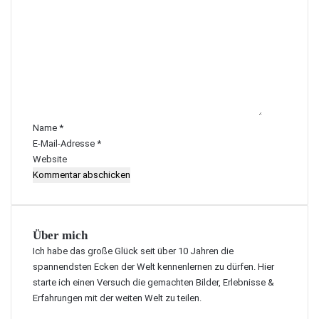
o
m
m
e
n
t
a
r
Name
*
*
E-Mail-Adresse
*
Website
Über mich
Ich habe das große Glück seit über 10 Jahren die
spannendsten Ecken der Welt kennenlernen zu dürfen. Hier
starte ich einen Versuch die gemachten Bilder, Erlebnisse &
Erfahrungen mit der weiten Welt zu teilen.