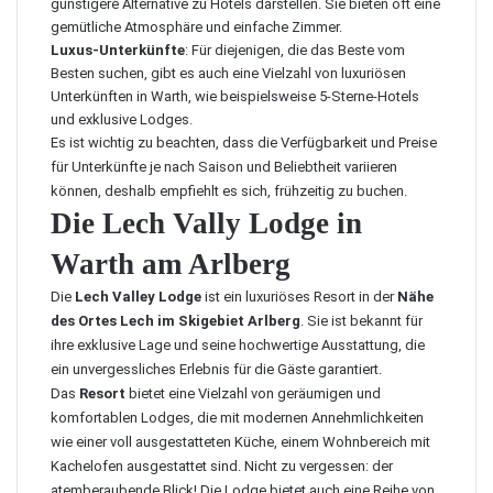
günstigere Alternative zu Hotels darstellen. Sie bieten oft eine
gemütliche Atmosphäre und einfache Zimmer.
Luxus-Unterkünfte
: Für diejenigen, die das Beste vom
Besten suchen, gibt es auch eine Vielzahl von luxuriösen
Unterkünften in Warth, wie beispielsweise 5-Sterne-Hotels
und exklusive Lodges.
Es ist wichtig zu beachten, dass die Verfügbarkeit und Preise
für Unterkünfte je nach Saison und Beliebtheit variieren
können, deshalb empfiehlt es sich, frühzeitig zu buchen.
Die Lech Vally Lodge in
Warth am Arlberg
Die
Lech Valley Lodge
ist ein luxuriöses Resort in der
Nähe
des Ortes Lech im Skigebiet Arlberg
. Sie ist bekannt für
ihre exklusive Lage und seine hochwertige Ausstattung, die
ein unvergessliches Erlebnis für die Gäste garantiert.
Das
Resort
bietet eine Vielzahl von geräumigen und
komfortablen Lodges, die mit modernen Annehmlichkeiten
wie einer voll ausgestatteten Küche, einem Wohnbereich mit
Kachelofen ausgestattet sind. Nicht zu vergessen: der
atemberaubende Blick! Die Lodge bietet auch eine Reihe von