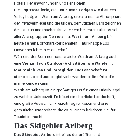
Hotels, Ferienwohnungen und Pensionen.
Die
Top-Hotellerie
, die
luxuriösen Lodges wie die
Lech
Valley Lodge in Warth am Arlberg
,
die charmante Atmosphäre
der Privatvermieter und die urigen, gemütlichen Bars zeichnen
den Ort aus und machen ihn zu einem beliebten Urlaubsziel
aller Altersgruppen. Dennoch hat
Warth am Arlberg
bis
heute seinen Dorfcharakter behalten – nur knappe 200
Einwohner leben hier dauerhaft.
Während der Sommermonate bietet Warth am Arlberg auch
eine
Vielzahl von Outdoor-Aktivitäten wie Wandern,
Mountainbiken und Paragliden
. Die Landschaft ist
atemberaubend und es gibt viele wunderschöne Orte, die
man erkunden kann.
Warth am Arlberg ist ein großartiger Ort für einen Urlaub, egal
zu welcher Jahreszeit. Es bietet eine herrliche Landschaft,
eine große Auswahl an Freizeitmöglichkeiten und eine
gemütliche Atmosphäre, die es zu einem beliebten Ziel für
Touristen macht.
Das Skigebiet Arlberg
Das
Skigebiet Arlberg
ist eines der größten und