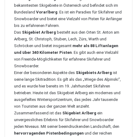
bekanntesten Skigebiete in Österreich und befindet sich im
Bundesland
Vorarlberg
. Es ist ein Paradies für Skifahrer und
Snowboarder und bietet eine Vielzahl von Pisten für Anfänger
bis zu erfahrenen Fahrern.
Das
Skigebiet Arlberg
besteht aus den Orten St. Anton am
Arlberg, St. Christoph, Stuben, Lech, Zürs, Warth und
Schröcken und bietet insgesamt
mehr als 88 Liftanlagen
und über 340 Kilometer Pisten
. Es gibt auch eine Vielzahl
von Freeride-Möglichkeiten für erfahrene Skifahrer und
Snowboarder.
Einer der besonderen Aspekte des
Skigebiets Arlberg
ist
seine lange Skitradition. Es gilt als das „Wiege des Alpinski“,
und es wurde hier bereits im 19. Jahrhundert Skifahren
betrieben. Heute ist das Skigebiet Arlberg ein modernes und
ausgefeiltes Wintersportzentrum, das jedes Jahr tausende
von Touristen aus der ganzen Welt anzieht.
Zusammenfassend ist das
Skigebiet Arlberg
ein
unvergessliches Erlebnis für Skifahrer und Snowboarder
jeden Niveaus. Mit seiner beeindruckenden Landschaft, den
hervorragenden Pistenbedingungen
und der reichen