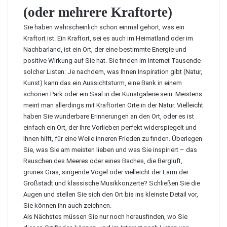
(oder mehrere Kraftorte)
Sie haben wahrscheinlich schon einmal gehört, was ein
Kraftort ist. Ein Kraftort, sei es auch im Heimatland oder im
Nachbarland, ist ein Ort, der eine bestimmte Energie und
positive Wirkung auf Sie hat. Sie finden im Internet Tausende
solcher Listen: Je nachdem, was Ihnen Inspiration gibt (Natur,
Kunst) kann das ein Aussichtsturm, eine Bank in einem
schönen Park oder ein Saal in der Kunstgalerie sein. Meistens
meint man allerdings mit Kraftorten Orte in der Natur. Vielleicht
haben Sie wunderbare Erinnerungen an den Ort, oder es ist
einfach ein Ort, der Ihre Vorlieben perfekt widerspiegelt und
Ihnen hilft, für eine Weile inneren Frieden zu finden. Überlegen
Sie, was Sie am meisten lieben und was Sie inspiriert – das
Rauschen des Meeres oder eines Baches, die Bergluft,
grünes Gras, singende Vögel oder vielleicht der Lärm der
Großstadt und klassische Musikkonzerte? Schließen Sie die
Augen und stellen Sie sich den Ort bis ins kleinste Detail vor,
Sie können ihn auch zeichnen.
Als Nächstes müssen Sie nur noch herausfinden, wo Sie