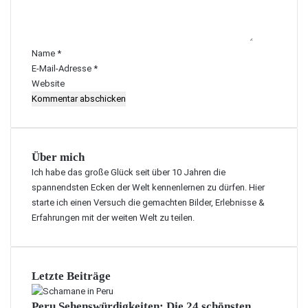
n
t
a
r
Name
*
*
E-Mail-Adresse
*
Website
Über mich
Ich habe das große Glück seit über 10 Jahren die
spannendsten Ecken der Welt kennenlernen zu dürfen. Hier
starte ich einen Versuch die gemachten Bilder, Erlebnisse &
Erfahrungen mit der weiten Welt zu teilen.
Letzte Beiträge
Peru Sehenswürdigkeiten: Die 24 schönsten