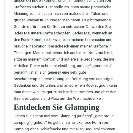
diesen Ort finden können, und im Internet nach Listen von
Kraftorten suchen. Hier stelle ich Ihnen meine persönliche
Meinung vor: ich lasse mich von malerischen Tälern und
grünen Wiesen in Thüringen inspirieren. Es gibt tausende
Gründe dafür, Ihren Kraftort zu entdecken: Da werden Sie
jedes Mal innere Kräfte schöpfen. Jedes Mal, wenn ich an
den Punkt komme, ich zweifle an meinem Lebenssinn und
brauche Inspiration, besuche ich einen meiner Kraftorte in
Thüringen. Manchmal nehme ich auch mein Notizbuch mit,
sitze an meinem Kraftort und notiere alle Gedanken, die mir
einfallen. Diese Achtsamkeitsübung, auf
engl.
„journaling“
benannt, ist an sich generell eine sehr gute
psychotherapeutische Übung zur Befreiung von unnötigen
Gedanken und Gefühlen, und an so einem Rückzugsort kann
man damit wirklich gut zu sich selbst kommen und über den
Sinn des Lebens und Platz auf der Welt nachdenken.
Entdecken Sie Glamping
Haben Sie schon mal vom Glamping (auf
engl.
„glamorous
camping“ ) gehört? Es geht um eine luxuriöse Form von
Camping ohne Schlafsäcke und mit allen Bequemlichkeiten