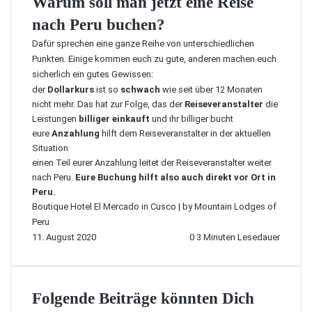
Warum soll man jetzt eine Reise
nach Peru buchen?
Dafür sprechen eine ganze Reihe von unterschiedlichen
Punkten. Einige kommen euch zu gute, anderen machen euch
sicherlich ein gutes Gewissen:
der
Dollarkurs
ist so
schwach
wie seit über 12 Monaten
nicht mehr. Das hat zur Folge, das der
Reiseveranstalter
die
Leistungen
billiger einkauft
und ihr billiger bucht
eure
Anzahlung
hilft dem Reiseveranstalter in der aktuellen
Situation
einen Teil eurer Anzahlung leitet der Reiseveranstalter weiter
nach Peru.
Eure Buchung hilft also auch direkt vor Ort in
Peru.
Boutique Hotel El Mercado in Cusco | by Mountain Lodges of
Peru
11. August 2020
0
3 Minuten Lesedauer
Folgende Beiträge könnten Dich