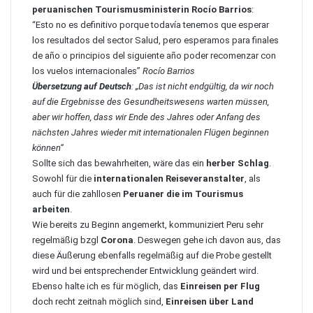
peruanischen Tourismusministerin Rocío Barrios
:
“Esto no es definitivo porque todavía tenemos que esperar
los resultados del sector Salud, pero esperamos para finales
de año o principios del siguiente año poder recomenzar con
los vuelos internacionales”
Rocío Barrios
Übersetzung auf Deutsch
: „Das ist nicht endgültig, da wir noch
auf die Ergebnisse des Gesundheitswesens warten müssen,
aber wir hoffen, dass wir Ende des Jahres oder Anfang des
nächsten Jahres wieder mit internationalen Flügen beginnen
können“
Sollte sich das bewahrheiten, wäre das ein
herber Schlag
.
Sowohl für die
internationalen Reiseveranstalter
, als
auch für die zahllosen
Peruaner die im Tourismus
arbeiten
.
Wie bereits zu Beginn angemerkt, kommuniziert Peru sehr
regelmäßig bzgl
Corona
. Deswegen gehe ich davon aus, das
diese Äußerung ebenfalls regelmäßig auf die Probe gestellt
wird und bei entsprechender Entwicklung geändert wird.
Ebenso halte ich es für möglich, das
Einreisen per Flug
doch recht zeitnah möglich sind,
Einreisen über Land