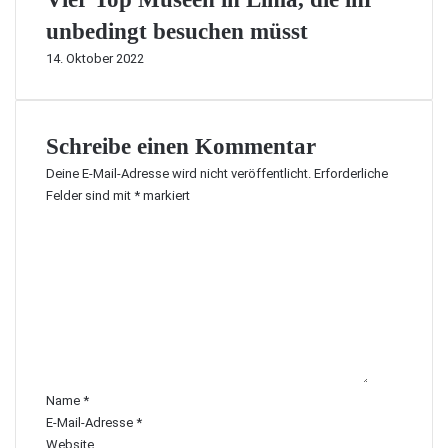
unbedingt besuchen müsst
14. Oktober 2022
Schreibe einen Kommentar
Deine E-Mail-Adresse wird nicht veröffentlicht.
Erforderliche
Felder sind mit
*
markiert
K
o
m
m
e
n
t
a
r
Name
*
*
E-Mail-Adresse
*
Website