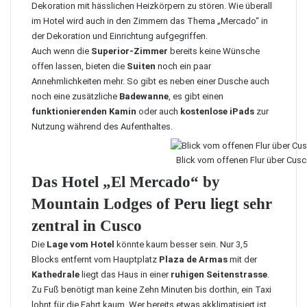
Dekoration mit hässlichen Heizkörpern zu stören. Wie überall
im Hotel wird auch in den Zimmern das Thema „Mercado“ in
der Dekoration und Einrichtung aufgegriffen.
Auch wenn die
Superior-Zimmer
bereits keine Wünsche
offen lassen, bieten die
Suiten
noch ein paar
Annehmlichkeiten mehr. So gibt es neben einer Dusche auch
noch eine zusätzliche
Badewanne
, es gibt einen
funktionierenden Kamin
oder auch
kostenlose iPads
zur
Nutzung während des Aufenthaltes.
Blick vom offenen Flur über Cus
Das Hotel „El Mercado“ by
Mountain Lodges of Peru liegt sehr
zentral in Cusco
Die
Lage vom Hotel
könnte kaum besser sein. Nur 3,5
Blocks entfernt vom Hauptplatz
Plaza de Armas
mit der
Kathedrale
liegt das Haus in einer
ruhigen Seitenstrasse
.
Zu Fuß benötigt man keine Zehn Minuten bis dorthin, ein Taxi
lohnt für die Fahrt kaum. Wer bereits etwas akklimatisiert ist,