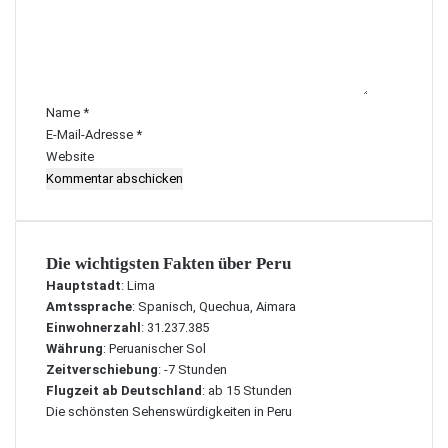
e
n
t
a
r
Name
*
*
E-Mail-Adresse
*
Website
Die wichtigsten Fakten über Peru
Hauptstadt
: Lima
Amtssprache
: Spanisch, Quechua, Aimara
Einwohnerzahl
: 31.237.385
Währung
: Peruanischer Sol
Zeitverschiebung
: -7 Stunden
Flugzeit ab Deutschland
: ab 15 Stunden
Die schönsten Sehenswürdigkeiten in Peru