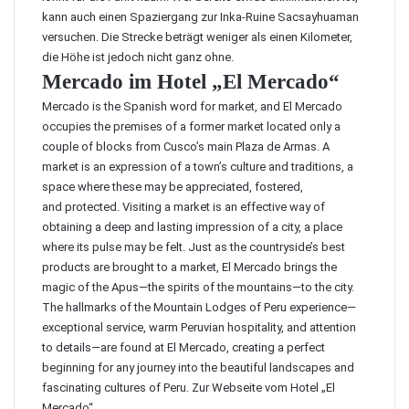
kann auch einen Spaziergang zur
Inka-Ruine Sacsayhuaman
versuchen. Die Strecke beträgt weniger als einen Kilometer,
die Höhe ist jedoch nicht ganz ohne.
Mercado im Hotel „El Mercado“
Mercado is the Spanish word for market, and El Mercado
occupies the premises of a former market located only a
couple of blocks from Cusco’s main Plaza de Armas. A
market is an expression of a town’s culture and traditions, a
space where these may be appreciated, fostered,
and protected. Visiting a market is an effective way of
obtaining a deep and lasting impression of a city, a place
where its pulse may be felt. Just as the countryside’s best
products are brought to a market, El Mercado brings the
magic of the Apus—the spirits of the mountains—to the city.
The hallmarks of the Mountain Lodges of Peru experience—
exceptional service, warm Peruvian hospitality, and attention
to details—are found at El Mercado, creating a perfect
beginning for any journey into the beautiful landscapes and
fascinating cultures of Peru. Zur
Webseite vom Hotel „El
Mercado“
.