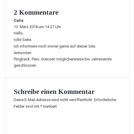
2 Kommentare
Calis
s
13. März 2018 um 14:37 Uhr
a
Hallo,
g
t
tolle Seite.
:
Ich informiere mich immer gerne auf dieser Site.
Antworten
Pingback:
Peru: Grenzen möglicherweise bis Jahresende
geschlossen
Schreibe einen Kommentar
Deine E-Mail-Adresse wird nicht veröffentlicht.
Erforderliche
Felder sind mit
*
markiert
K
o
m
m