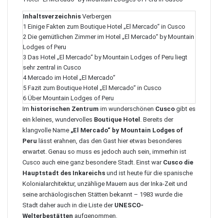
Inhaltsverzeichnis
Verbergen
1
Einige Fakten zum Boutique Hotel „El Mercado“ in Cusco
2
Die gemütlichen Zimmer im Hotel „El Mercado“ by Mountain
Lodges of Peru
3
Das Hotel „El Mercado“ by Mountain Lodges of Peru liegt
sehr zentral in Cusco
4
Mercado im Hotel „El Mercado“
5
Fazit zum Boutique Hotel „El Mercado“ in Cusco
6
Über Mountain Lodges of Peru
Im
historischen Zentrum
im wunderschönen
Cusco
gibt es
ein kleines, wundervolles
Boutique Hotel
. Bereits der
klangvolle Name
„El Mercado“ by Mountain Lodges of
Peru
lässt erahnen, das den Gast hier etwas besonderes
erwartet. Genau so muss es jedoch auch sein, immerhin ist
Cusco auch eine ganz besondere Stadt. Einst war
Cusco die
Hauptstadt des Inkareichs
und ist heute für die spanische
Kolonialarchitektur, unzählige Mauern aus der Inka-Zeit und
seine archäologischen Stätten bekannt – 1983 wurde die
Stadt daher auch in die Liste der
UNESCO-
Welterbestätten
aufgenommen.