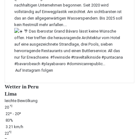
Auf Instagram folgen
Wetter in Peru
Lima
leichte Bewölkung
℃
20
22º - 20º
83%
3.21 km/h
℃
22