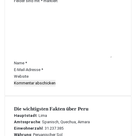
Felder sind mit
*
markiert
K
o
m
m
e
n
t
a
r
Name
*
*
E-Mail-Adresse
*
Website
Die wichtigsten Fakten über Peru
Hauptstadt
: Lima
Amtssprache
: Spanisch, Quechua, Aimara
Einwohnerzahl
: 31.237.385
Währung
: Peruanischer Sol