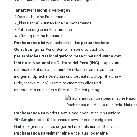
Inhaltsverzeichnis
Verbergen
1
Rezept für eine Pachamanca
2
„klassische“ Zutaten für eine Pachamanca
3
Zubereitung einer Pachamanca
4
Öffnung der Pachamanca
Pachamanca
ist wahrscheinlich das
peruanischste
Gericht in ganz Peru
! Gemeinhin wird es auch als
peruanisches Nationalgericht
bezeichnet und wurde vom
Instituto Nacional de Cultura del Perú (INC)
sogar zum
nationalen Kulturerbe ernannt. Der Name stammt aus der
indigenen Sprache Quetchua und bedeutet Erdtopf (Patcha =
Erde, Manka = Top). Damit ist einerseits alles und
andererseits auch nichts über das Gericht gesagt.
Pachamanca – das peruanische Nationa
Pachamanca
ist weder
Fast-Food
noch ist es ein
Gericht
für Singles
oder für Hochhausbewohner ohne eigenen
Garten. Eigentlich ist es sogar viel mehr als nur ein Gericht.
Pachamanca
ist vielmehr
eine Art Ritual
oder
eine