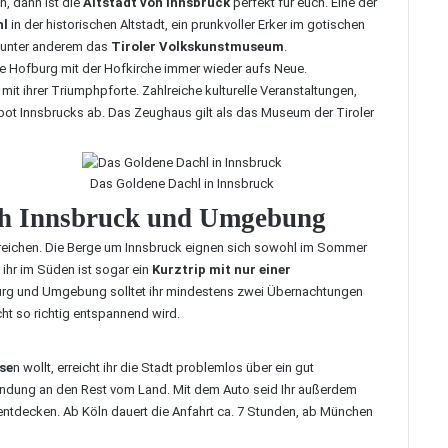
n, dann ist die
Altstadt von Innsbruck
perfekt für euch. Eine der
hl
in der historischen Altstadt, ein prunkvoller Erker im gotischen
e unter anderem das
Tiroler Volkskunstmuseum
.
e Hofburg mit der Hofkirche immer wieder aufs Neue.
it ihrer Triumphpforte. Zahlreiche kulturelle Veranstaltungen,
ot Innsbrucks ab. Das Zeughaus gilt als das Museum der Tiroler
Das Goldene Dachl in Innsbruck
ch Innsbruck und Umgebung
reichen. Die Berge um Innsbruck eignen sich sowohl im Sommer
 ihr im Süden ist sogar ein
Kurztrip mit nur einer
rg und Umgebung solltet ihr mindestens zwei Übernachtungen
cht so richtig entspannend wird.
se
n wollt, erreicht ihr die Stadt problemlos über ein gut
ndung an den Rest vom Land. Mit dem Auto seid Ihr außerdem
tdecken. Ab Köln dauert die Anfahrt ca. 7 Stunden, ab München