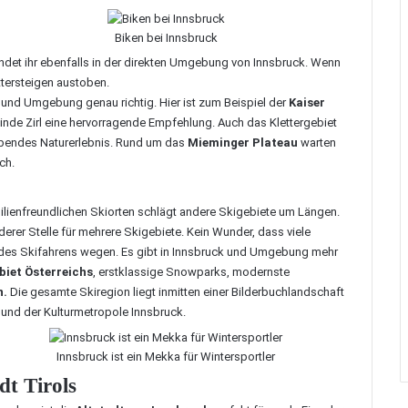
Biken bei Innsbruck
findet ihr ebenfalls in der direkten Umgebung von Innsbruck. Wenn
ttersteigen austoben.
ck und Umgebung genau richtig. Hier ist zum Beispiel der
Kaiser
nde Zirl eine hervorragende Empfehlung. Auch das Klettergebiet
bendes Naturerlebnis. Rund um das
Mieminger Plateau
warten
ch.
milienfreundlichen Skiorten schlägt andere Skigebiete um Längen.
derer Stelle für mehrere Skigebiete. Kein Wunder, dass viele
r des Skifahrens wegen. Es gibt in Innsbruck und Umgebung mehr
biet Österreichs
, erstklassige Snowparks, modernste
n.
Die gesamte Skiregion liegt inmitten einer Bilderbuchlandschaft
n und der Kulturmetropole Innsbruck.
Innsbruck ist ein Mekka für Wintersportler
dt Tirols