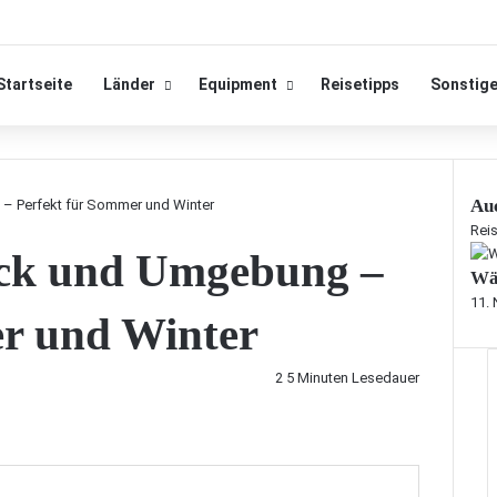
Startseite
Länder
Equipment
Reisetipps
Sonstig
Auc
 – Perfekt für Sommer und Winter
S
Reis
uck und Umgebung –
c
Wä
h
l
11.
er und Winter
i
e
ß
2
5 Minuten Lesedauer
e
n