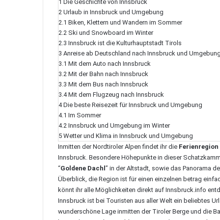
1
Die Geschichte von Innsbruck
2
Urlaub in Innsbruck und Umgebung
2.1
Biken, Klettern und Wandern im Sommer
2.2
Ski und Snowboard im Winter
2.3
Innsbruck ist die Kulturhauptstadt Tirols
3
Anreise ab Deutschland nach Innsbruck und Umgebun
3.1
Mit dem Auto nach Innsbruck
3.2
Mit der Bahn nach Innsbruck
3.3
Mit dem Bus nach Innsbruck
3.4
Mit dem Flugzeug nach Innsbruck
4
Die beste Reisezeit für Innsbruck und Umgebung
4.1
Im Sommer
4.2
Innsbruck und Umgebung im Winter
5
Wetter und Klima in Innsbruck und Umgebung
Inmitten der Nordtiroler Alpen findet ihr die
Ferienregion
Innsbruck. Besondere Höhepunkte in dieser Schatzkamme
“
Goldene Dachl
” in der Altstadt, sowie das Panorama d
Überblick, die Region ist für einen einzelnen betrag einfa
könnt ihr
alle Möglichkeiten direkt auf Innsbruck.info en
Innsbruck ist bei Touristen aus aller Welt ein beliebtes 
wunderschöne Lage inmitten der Tiroler Berge und die Ba