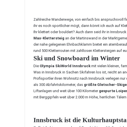
Zahlreiche
Wanderwege
, von einfach bis anspruchsvoll 
ihr es noch sportlicher mögt, dann könnt ich euch auf Kle
Ihr klettert oder bouldert? Auch dann seid ihr in Innsbru
Max-Klettersteig
an der Martinswand in der Marktgemei
der nahe gelegenen Ehnbachklamm bietet ein atemberau
rund 500 Kletterrouten mit zahllosen Klettersteigen auf eu
Ski und Snowboard im Winter
Die
Olympia SkiWorld Innsbruck
mit vielen kleinen, fa
Was in Innsbruck in Sachen Skifahren los ist, reicht an an
Profisportler ihren Wohnsitz nach Innsbruck verlegen nu
als 300 Abfahrtskilometer, das
größte Gletscher-Skige
Liftanlagen und weit über 100 Kilometer
gespurte Loipe
mit Berggipfeln weit über 2.000 m Höhe, herrlichen Täler
Innsbruck ist die Kulturhauptsta