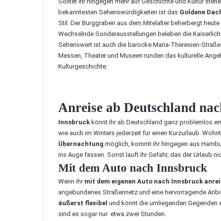
Solltet ihr hingegen mehr auf Geschichte und Kultur stehe
bekanntesten Sehenswürdigkeiten ist das
Goldene Dac
Stil. Der Burggraben aus dem Mitelalter beherbergt heut
Wechselnde Sonderausstellungen beleben die Kaiserlich
Sehenswert ist auch die barocke Maria-Theresien-Straße m
Messen, Theater und Museen runden das kulturelle Angeb
Kulturgeschichte.
Anreise ab Deutschland na
Innsbruck
könnt ihr ab Deutschland ganz problemlos er
wie auch im Winters jederzeit für einen Kurzurlaub. Wohnt
Übernachtung
möglich, kommt ihr hingegen aus Hambu
ins Auge fassen. Sonst lauft ihr Gefahr, das der Urlaub ni
Mit dem Auto nach Innsbruck
Wenn ihr
mit dem eigenen Auto nach Innsbruck anrei
angebundenes Straßennetz und eine hervorragende Anbi
äußerst flexibel
und könnt die umliegenden Gegenden en
sind es sogar nur etwa zwei Stunden.