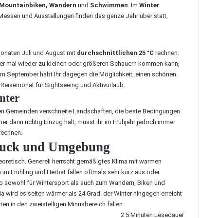
Mountainbiken, Wandern
und
Schwimmen
. Im
Winter
 Messen und Ausstellungen finden das ganze Jahr über statt,
onaten Juli und August mit
durchschnittlichen 25 °C
rechnen.
mmer mal wieder zu kleinen oder größeren Schauern kommen kann,
. Im September habt Ihr dagegen die Möglichkeit, einen schönen
Reisemonat für Sightseeing und Aktivurlaub.
nter
den Gemeinden verschneite Landschaften, die beste Bedingungen
er dann richtig Einzug hält, müsst ihr im Frühjahr jedoch immer
rechnen.
bruck und Umgebung
heoretisch. Generell herrscht gemäßigtes Klima mit warmen
m Frühling und Herbst fallen oftmals sehr kurz aus oder
so sowohl für Wintersport als auch zum Wandern, Biken und
 wird es selten wärmer als 24 Grad. der Winter hingegen erreicht
en in den zweistelligen Minusbereich fallen.
2
5 Minuten Lesedauer