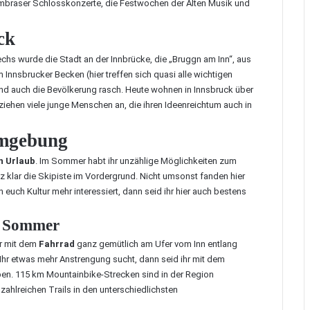
e Ambraser Schlosskonzerte, die Festwochen der Alten Musik und
ck
hs wurde die Stadt an der Innbrücke, die „Bruggn am Inn“, aus
 Innsbrucker Becken (hier treffen sich quasi alle wichtigen
d auch die Bevölkerung rasch. Heute wohnen in Innsbruck über
ziehen viele junge Menschen an, die ihren Ideenreichtum auch in
Umgebung
n Urlaub
. Im Sommer habt ihr unzählige Möglichkeiten zum
 klar die Skipiste im Vordergrund. Nicht umsonst fanden hier
 euch Kultur mehr interessiert, dann seid ihr hier auch bestens
m Sommer
hr mit dem
Fahrrad
ganz gemütlich am Ufer vom Inn entlang
hr etwas mehr Anstrengung sucht, dann seid ihr mit dem
n. 115 km Mountainbike-Strecken sind in der Region
zahlreichen Trails in den unterschiedlichsten