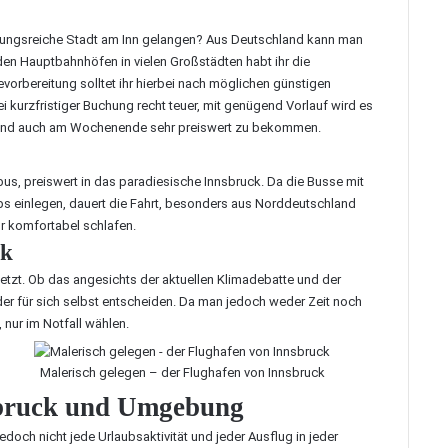
slungsreiche Stadt am Inn gelangen? Aus Deutschland kann man
den Hauptbahnhöfen in vielen Großstädten habt ihr die
vorbereitung solltet ihr hierbei nach möglichen günstigen
 kurzfristiger Buchung recht teuer, mit genügend Vorlauf wird es
n sind auch am Wochenende sehr preiswert zu bekommen.
xbus, preiswert in das paradiesische Innsbruck. Da die Busse mit
s einlegen, dauert die Fahrt, besonders aus Norddeutschland
ür komfortabel schlafen.
ck
etzt. Ob das angesichts der aktuellen Klimadebatte und der
eder für sich selbst entscheiden. Da man jedoch weder Zeit noch
, nur im Notfall wählen.
Malerisch gelegen – der Flughafen von Innsbruck
nsbruck und Umgebung
jedoch nicht jede Urlaubsaktivität und jeder Ausflug in jeder