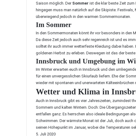
Saison möglich. Der
Sommer
ist die klar beste Zeit zum
hingegen muss man natürlich auf die Skipiste. Festivals,
überwiegend jedoch in den warmen Sommermonaten.
Im Sommer
In den Sommermonaten könnt ihr vor besonders in den M
Da diese Zeit jedoch auch sehr regenreich ist und es i
solltet ihr auch immer wetterfeste Kleidung dabei haben
goldenen Herbst zu erleben. Deswegen ist das der beste 
Innsbruck und Umgebung im Wi
Im Winter erwarten euch in Innsbruck und den umliegen
für einen unvergesslichen Skiurlaub liefern. Ehe der Somm
wieder mit spontanen und unerwarteten Kälteeinbrüchen 
Wetter und Klima in Inns
Auch in Innsbruck gibt es vier Jahreszeiten, zumindest t
Sommern und kalten Wintern. Doch: Die Übergangszeiten i
entfallen ganz. Es herrschen also ideale Bedingungen al
Schwimmen. Der wärmste Monat ist der Juli, doch auch da
seinen Höhepunkt im Januar, wobei die Temperaturen selt
5. Juli 2020