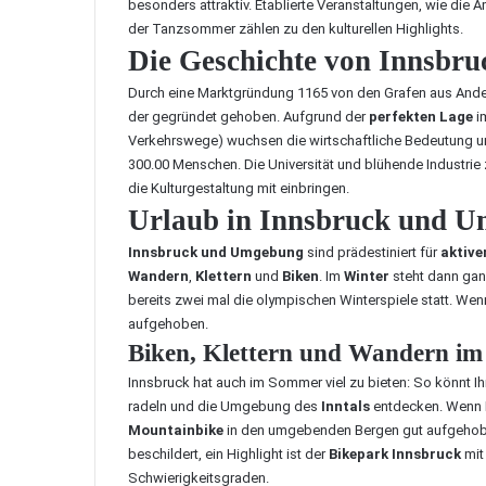
besonders attraktiv. Etablierte Veranstaltungen, wie di
der Tanzsommer zählen zu den kulturellen Highlights.
Die Geschichte von Innsbru
Durch eine Marktgründung 1165 von den Grafen aus Andec
der gegründet gehoben. Aufgrund der
perfekten Lage
im
Verkehrswege) wuchsen die wirtschaftliche Bedeutung un
300.00 Menschen. Die Universität und blühende Industrie 
die Kulturgestaltung mit einbringen.
Urlaub in Innsbruck und 
Innsbruck und Umgebung
sind prädestiniert für
aktive
Wandern
,
Klettern
und
Biken
. Im
Winter
steht dann ganz
bereits zwei mal die olympischen Winterspiele statt. Wenn
aufgehoben.
Biken, Klettern und Wandern i
Innsbruck hat auch im Sommer viel zu bieten
: So könnt I
radeln und die Umgebung des
Inntals
entdecken. Wenn I
Mountainbike
in den umgebenden Bergen gut aufgehobe
beschildert, ein Highlight ist der
Bikepark Innsbruck
mit 
Schwierigkeitsgraden.