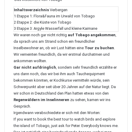
Inhaltsverzeichnis
Verbergen
1
Etappe 1: Flora&Fauna im Urwald von Tobago
2
Etappe 2: die Küste von Tobago
3
Etappe 3: Argyle Wasserfall und kleine Kaimane
Wir waren noch gar nicht richtig
auf Tobago angekommen
,
da sprach uns am Strand schon ein freundlicher
Inselbewohner an, ob wir Lust hätten eine
Tour zu buchen
.
Wir verneinten freundlich, da wir erstmal durchatmen und
ankommen wollten.
Gar nicht aufdringlich
, sondern sehr freundlich erzählte er
uns dann noch, das wir bei ihm auch Tauchequipment
bekommen könnten, er Kochkurse vermitteln würde, sein
Schwerpunkt aber seit über 20 Jahren auf der Natur liegt. Da
wir schon in Deutschland den Plan hatten etwas von den
Regenwäldern im Inselinneren
zu sehen, kamen wir ins
Gespräch.
Irgendwann verabschiedete er sich mit den Worten:
If you want to book the best tour to watch birds and explore
the island of Tobago, just ask for
Peter
. Everybody knows me.