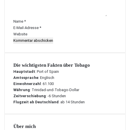
n
t
a
r
Name
*
*
E-Mail-Adresse
*
Website
Die wichtigsten Fakten über Tobago
Hauptstadt
: Port of Spain
Amtssprache
: Englisch
Einwohnerzahl
: 61.100
Währung
: Trinidad-und-Tobago-Dollar
Zeitverschiebung
: -6 Stunden
Flugzeit ab Deutschland
: ab 14 Stunden
Über mich