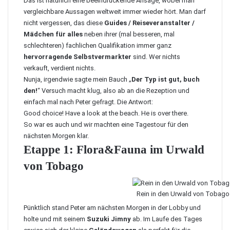
Das ist natürlich eine beeindruckende Ansage, wobei man
vergleichbare Aussagen weltweit immer wieder hört. Man darf
nicht vergessen, das diese
Guides / Reiseveranstalter /
Mädchen für alles
neben ihrer (mal besseren, mal
schlechteren) fachlichen Qualifikation immer ganz
hervorragende Selbstvermarkter
sind. Wer nichts
verkauft, verdient nichts.
Nunja, irgendwie sagte mein Bauch „
Der Typ ist gut, buch
den!
“ Versuch macht klug, also ab an die Rezeption und
einfach mal nach Peter gefragt. Die Antwort:
Good choice! Have a look at the beach. He is over there.
So war es auch und wir machten eine Tagestour für den
nächsten Morgen klar.
Etappe 1: Flora&Fauna im Urwald
von Tobago
Rein in den Urwald von Tobago
Pünktlich stand Peter am nächsten Morgen in der Lobby und
holte und mit seinem
Suzuki Jimny
ab. Im Laufe des Tages