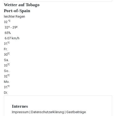
Wetter auf Tobago
Port-of-Spain
leichter Regen
℃
32
32º - 29º
65%
6.07 km/h
℃
31
Fr.
℃
30
Sa.
℃
33
So.
℃
32
Mo.
℃
31
Di.
Internes
Impressum
|
Datenschutzerklärung
|
Gastbeiträge