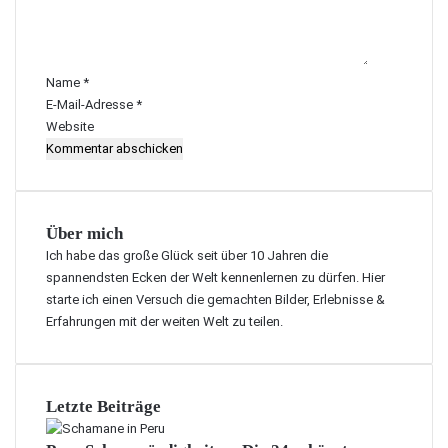
n
t
a
r
Name
*
*
E-Mail-Adresse
*
Website
Über mich
Ich habe das große Glück seit über 10 Jahren die
spannendsten Ecken der Welt kennenlernen zu dürfen. Hier
starte ich einen Versuch die gemachten Bilder, Erlebnisse &
Erfahrungen mit der weiten Welt zu teilen.
Letzte Beiträge