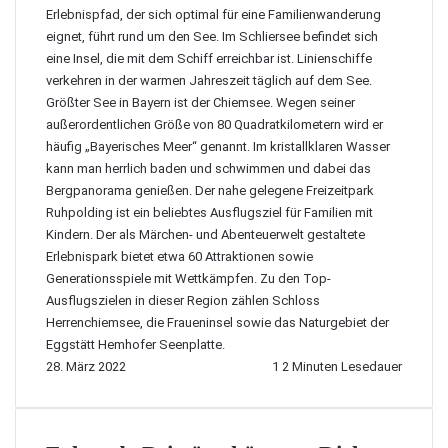
Erlebnispfad, der sich optimal für eine Familienwanderung
eignet, führt rund um den See. Im Schliersee befindet sich
eine Insel, die mit dem Schiff erreichbar ist. Linienschiffe
verkehren in der warmen Jahreszeit täglich auf dem See.
Größter See in Bayern ist der Chiemsee. Wegen seiner
außerordentlichen Größe von 80 Quadratkilometern wird er
häufig „Bayerisches Meer“ genannt. Im kristallklaren Wasser
kann man herrlich baden und schwimmen und dabei das
Bergpanorama genießen. Der nahe gelegene Freizeitpark
Ruhpolding ist ein beliebtes Ausflugsziel für Familien mit
Kindern. Der als Märchen- und Abenteuerwelt gestaltete
Erlebnispark bietet etwa 60 Attraktionen sowie
Generationsspiele mit Wettkämpfen. Zu den Top-
Ausflugszielen in dieser Region zählen Schloss
Herrenchiemsee, die Fraueninsel sowie das Naturgebiet der
Eggstätt Hemhofer Seenplatte.
28. März 2022
1
2 Minuten Lesedauer