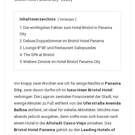
Inhaltsverzeichnis
Verbergen
1
Die wichtigsten Fakten zum Hotel Bristol in Panama
City
2
Deluxe Doppelzimmer im Bristol Hotel Panama
3
Lounge 8°58′ und Restaurant Salsipuedes
4
The SPA at Bristol
5
Weitere Zimmer im Hotel Bristol Panama City
Vor knapp zwei Wochen war ich für einige Nächte in
Panama
City
, zwei davon durfte ich im
luxuriösen Bristol Hotel
verbringen. Die Lage im zentralen Finanzviertel der Stadt, nur
wenige Minuten zu Fuß entfernt von der
Uferstraße Avenida
Balboa
entfernt, ist ideal für vielerlei Aktivitäten. Möchte man
abends jedoch ausgehen, dann sollte man sich besser nach
einem Hotel in der
Altstadt Casco Viejo
umsehen. Das
Bristol Hotel Panama
gehört zu den
Leading Hotels of