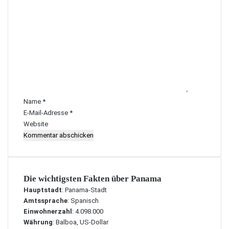
K
o
m
m
e
n
t
a
r
Name
*
*
E-Mail-Adresse
*
Website
Die wichtigsten Fakten über Panama
Hauptstadt
: Panama-Stadt
Amtssprache
: Spanisch
Einwohnerzahl
: 4.098.000
Währung
: Balboa, US-Dollar