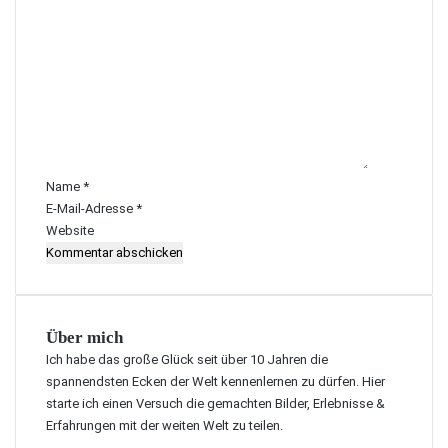
K
o
m
m
e
n
t
a
r
Name
*
*
E-Mail-Adresse
*
Website
Über mich
Ich habe das große Glück seit über 10 Jahren die
spannendsten Ecken der Welt kennenlernen zu dürfen. Hier
starte ich einen Versuch die gemachten Bilder, Erlebnisse &
Erfahrungen mit der weiten Welt zu teilen.