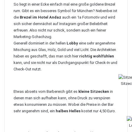
So liegt in einer Ecke einfach mal eine große goldene Brezel
rum. Gibt es ein besseres Symbol für München? Nebenbei ist
die
Brezel im Hotel Andaz
auch ein 1a Fotomotiv und wird
sich sicher demnächst auf Instagram großer Beliebtheit
erfreuen. Also nicht nur schick, sondern auch ein feiner
Marketing-Schachzug.
Generell dominiert in der hellen
Lobby
eine sehr angenehme
Mischung aus Glas, Holz, Gold und viel Licht. Die Architekten
haben es geschafft, das man sich hier
richtig wohlfühlen
kann, und sie nicht nur als Durchgangspunkt für Check-In und
Check-Out nutzt.
Sitzec
Etwas abseits vom Barbereich gibt es
kleine Sitzecken
in
denen man sich aufhalten kann, ohne Druck zu verspüren
etwas konsumieren zu müssen. Wobei die Preise in der Bar
sehr angenehm sind, ein
halbes Helles
kostet nur 4,50 Euro.
L