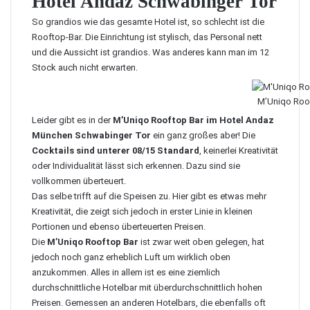
Hotel Andaz Schwabinger Tor
So grandios wie das gesamte Hotel ist, so schlecht ist die
Rooftop-Bar. Die Einrichtung ist stylisch, das Personal nett
und die Aussicht ist grandios. Was anderes kann man im 12
Stock auch nicht erwarten.
M’Uniqo Roo
Leider gibt es in der
M’Uniqo Rooftop Bar im Hotel Andaz
München Schwabinger Tor
ein ganz großes aber! Die
Cocktails sind unterer 08/15 Standard
, keinerlei Kreativität
oder Individualität lässt sich erkennen. Dazu sind sie
vollkommen überteuert.
Das selbe trifft auf die Speisen zu. Hier gibt es etwas mehr
Kreativität, die zeigt sich jedoch in erster Linie in kleinen
Portionen und ebenso überteuerten Preisen.
Die
M’Uniqo Rooftop Bar
ist zwar weit oben gelegen, hat
jedoch noch ganz erheblich Luft um wirklich oben
anzukommen. Alles in allem ist es eine ziemlich
durchschnittliche Hotelbar mit überdurchschnittlich hohen
Preisen. Gemessen an anderen Hotelbars, die ebenfalls oft