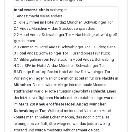
Inhaltsverzeichnis
Verbergen
1
Andaz macht vieles anders
2
Tolle Zimmer im Hotel Andaz München Schwabinger Tor
2.1
Andaz München – das Steckdosenparadies
2.2
Hotel Andaz Schwabinger Tor – Nachhaltigkeit wird groß
geschrieben
2.3
Zimmer im Hotel Andaz Schwabinger Tor – Bildergalerie
3
Hotel Andaz Schwabinger Tor – Grandioses Frühstück
3.1
Bildergalerie vom Frühstück im Hotel Andaz Schwabing
4
Das SPA im Hotel Andaz München Schwabinger Tor
5
M’Uniqo Rooftop Bar im Hotel Andaz Schwabinger Tor
Vor einigen Tagen war ich beruflich spontan für drei Nächte in
München
. Da mal wieder einige internationale Messen
stattfanden war die Hotelsituation (gewohnt) schlecht. Eines
der letzten verfügbaren
Hotels
mit akzeptabler Lage war das
im
März 2019 neu eröffnete
Hotel Andaz München
Schwabinger Tor
. Während meiner drei Nächte im Hotel
konnte man an vielen Ecken merken, das noch nicht alles
reibungslos verläuft, überwiegend war das jedoch wenig
störend und wurde meistens sehr charmant gelöst.