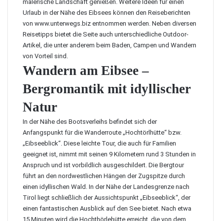
malerische Landschaft genießen. Weitere Ideen für einen
Urlaub in der Nähe des Eibsees können
den Reiseberichten
von www.unterwegs.biz
entnommen werden. Neben diversen
Reisetipps bietet die Seite auch unterschiedliche Outdoor-
Artikel, die unter anderem beim Baden, Campen und Wandern
von Vorteil sind.
Wandern am Eibsee –
Bergromantik mit idyllischer
Natur
In der Nähe des Bootsverleihs befindet sich der
Anfangspunkt für die Wanderroute „Hochtörlhütte“ bzw.
„Eibseeblick“. Diese leichte Tour, die auch für Familien
geeignet ist, nimmt mit seinen 9 Kilometern rund 3 Stunden in
Anspruch und ist vorbildlich ausgeschildert. Die Bergtour
führt an den nordwestlichen Hängen der Zugspitze durch
einen idyllischen Wald.
In der Nähe der Landesgrenze nach
Tirol
liegt schließlich der Aussichtspunkt „Eibseeblick“, der
einen fantastischen Ausblick auf den See bietet. Nach etwa
15 Minuten wird die Hochthörlehütte erreicht, die von dem