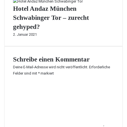
Hotel Andaz München
Schwabinger Tor – zurecht
gehyped?
2. Januar 2021
Schreibe einen Kommentar
Deine E-Mail-Adresse wird nicht veröffentlicht.
Erforderliche
Felder sind mit
*
markiert
K
o
m
m
e
n
t
a