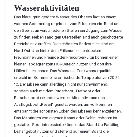
Wasseraktivitäten
Das klare, grün getönte Wasser des Eibsees lädt an einem
warmen Sommertag regelrecht zum Erfrischen ein. Rund um
den See ist an verschiedenen Stellen ein Zugang zum Wasser
zu finden. Neben sandigen Uferstellen sind auch geschotterte
Bereiche anzutreffen. Die schönsten Badestellen sind am
Nord-Ost-Ufer hinter dem Frillensee zu entdecken.
Freundinnen und Freunde der Freikörperkultur können einen
kleinen, abgegrenzten FKK-Bereich nutzen und dort ihre
Hüllen fallen lassen. Das Wasser in Trinkwasserqualität
erreicht im Sommer eine erfrischende Temperatur von 20-22
°C. Der Eibsee kann allerdings nicht nur schwimmend,
sondern auch mit dem Ruderboot, Tretboot oder
Rutschenboot erkundet werden. Alternativ kann das
Ausflugsboot „Reserl“ genutzt werden, um vollkommen
entspannt die schönsten Ecken des Eibsees kennenzulernen.
Das Mitbringen von eigenen Kanus oder Schlauchboten ist
gestattet. Sportinteressierte können das Stand Up Paddling-
Leihangebot nutzen und stehend auf einem Board die