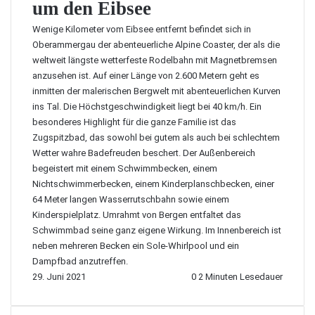
um den Eibsee
Wenige Kilometer vom Eibsee entfernt befindet sich in
Oberammergau der abenteuerliche Alpine Coaster, der als die
weltweit längste wetterfeste Rodelbahn mit Magnetbremsen
anzusehen ist. Auf einer Länge von 2.600 Metern geht es
inmitten der malerischen Bergwelt mit abenteuerlichen Kurven
ins Tal. Die Höchstgeschwindigkeit liegt bei 40 km/h. Ein
besonderes Highlight für die ganze Familie ist
das
Zugspitzbad
, das sowohl bei gutem als auch bei schlechtem
Wetter wahre Badefreuden beschert. Der Außenbereich
begeistert mit einem Schwimmbecken, einem
Nichtschwimmerbecken, einem Kinderplanschbecken, einer
64 Meter langen Wasserrutschbahn sowie einem
Kinderspielplatz. Umrahmt von Bergen entfaltet das
Schwimmbad seine ganz eigene Wirkung. Im Innenbereich ist
neben mehreren Becken ein Sole-Whirlpool und ein
Dampfbad anzutreffen.
29. Juni 2021
0
2 Minuten Lesedauer