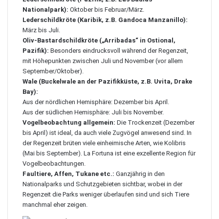
Nationalpark):
Oktober bis Februar/März.
Lederschildkröte (Karibik, z.B. Gandoca Manzanillo):
März bis Juli.
Oliv-Bastardschildkröte („Arribadas“ in Ostional,
Pazifik):
Besonders eindrucksvoll während der Regenzeit,
mit Höhepunkten zwischen Juli und November (vor allem
September/Oktober).
Wale (Buckelwale an der Pazifikküste, z.B. Uvita, Drake
Bay):
Aus der nördlichen Hemisphäre: Dezember bis April.
Aus der südlichen Hemisphäre: Juli bis November.
Vogelbeobachtung allgemein:
Die Trockenzeit (Dezember
bis April) ist ideal, da auch viele Zugvögel anwesend sind. In
der Regenzeit brüten viele einheimische Arten, wie Kolibris
(Mai bis September). La Fortuna ist eine exzellente Region für
Vogelbeobachtungen.
Faultiere, Affen, Tukane etc.:
Ganzjährig in den
Nationalparks und Schutzgebieten sichtbar, wobei in der
Regenzeit die Parks weniger überlaufen sind und sich Tiere
manchmal eher zeigen.