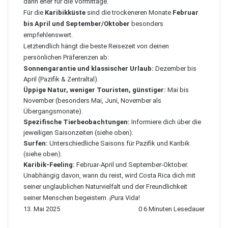
dann eher für die Vormittage.
Für die
Karibikküste
sind die trockeneren Monate
Februar
bis April und September/Oktober
besonders
empfehlenswert.
Letztendlich hängt die beste Reisezeit von deinen
persönlichen Präferenzen ab:
Sonnengarantie und klassischer Urlaub:
Dezember bis
April (Pazifik & Zentraltal).
Üppige Natur, weniger Touristen, günstiger:
Mai bis
November (besonders Mai, Juni, November als
Übergangsmonate).
Spezifische Tierbeobachtungen:
Informiere dich über die
jeweiligen Saisonzeiten (siehe oben).
Surfen:
Unterschiedliche Saisons für Pazifik und Karibik
(siehe oben).
Karibik-Feeling:
Februar-April und September-Oktober.
Unabhängig davon, wann du reist, wird Costa Rica dich mit
seiner unglaublichen Naturvielfalt und der Freundlichkeit
seiner Menschen begeistern. ¡Pura Vida!
13. Mai 2025
0
6 Minuten Lesedauer