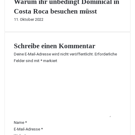
Warum ihr unbedingt Dominical in
Costa Roca besuchen müsst
11. Oktober 2022
Schreibe einen Kommentar
Deine E-Mail-Adresse wird nicht veröffentlicht.
Erforderliche
Felder sind mit
*
markiert
K
o
m
m
e
n
t
a
r
Name
*
*
E-Mail-Adresse
*