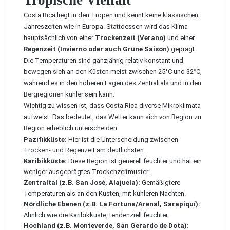
Tropische Vielfalt
Costa Rica liegt in den Tropen und kennt keine klassischen
Jahreszeiten wie in Europa. Stattdessen wird das Klima
hauptsächlich von einer
Trockenzeit (Verano)
und einer
Regenzeit (Invierno oder auch Grüne Saison)
geprägt.
Die Temperaturen sind ganzjährig relativ konstant und
bewegen sich an den Küsten meist zwischen 25°C und 32°C,
während es in den höheren Lagen des Zentraltals und in den
Bergregionen kühler sein kann.
Wichtig zu wissen ist, dass Costa Rica diverse Mikroklimata
aufweist. Das bedeutet, das Wetter kann sich von Region zu
Region erheblich unterscheiden:
Pazifikküste:
Hier ist die Unterscheidung zwischen
Trocken- und Regenzeit am deutlichsten.
Karibikküste:
Diese Region ist generell feuchter und hat ein
weniger ausgeprägtes Trockenzeitmuster.
Zentraltal (z.B. San José, Alajuela):
Gemäßigtere
Temperaturen als an den Küsten, mit kühleren Nächten.
Nördliche Ebenen (z.B. La Fortuna/Arenal, Sarapiquí):
Ähnlich wie die Karibikküste, tendenziell feuchter.
Hochland (z.B. Monteverde, San Gerardo de Dota):