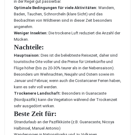
in der Regel gut passierbar.
Optimale Bedingungen für viele Aktivitäten:
Wandern,
Baden, Tauchen, Schnorcheln (klare Sicht) und das
Beobachten von Wildtieren sind in dieser Zeit besonders
angenehm.
Weniger Insekten:
Die trockene Luft reduziert die Anzahl der
Mücken.
Nachteile:
Hauptsaison:
Dies ist die beliebteste Reisezeit, daher sind
touristische Orte voller und die Preise für Unterkünfte und
Flüge höher (bis zu 20-30% teurer als in der Nebensaison).
Besonders um Weihnachten, Neujahr und Ostern sowie im
Januar und Februar, wenn auch die Costaricaner Ferien haben,
kann es sehr voll werden.
Trockenere Landschaft:
Besonders in Guanacaste
(Nordpazifik) kann die Vegetation während der Trockenzeit
sehr ausgedörrt wirken.
Beste Zeit für:
Strandurlaub an der Pazifikküste (z.B. Guanacaste, Nicoya
Halbinsel, Manuel Antonio)
Wanderungen in Nationalparks und zu Vulkanen