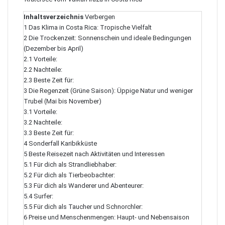
Inhaltsverzeichnis
Verbergen
1
Das Klima in Costa Rica: Tropische Vielfalt
2
Die Trockenzeit: Sonnenschein und ideale Bedingungen
(Dezember bis April)
2.1
Vorteile:
2.2
Nachteile:
2.3
Beste Zeit für:
3
Die Regenzeit (Grüne Saison): Üppige Natur und weniger
Trubel (Mai bis November)
3.1
Vorteile:
3.2
Nachteile:
3.3
Beste Zeit für:
4
Sonderfall Karibikküste
5
Beste Reisezeit nach Aktivitäten und Interessen
5.1
Für dich als Strandliebhaber:
5.2
Für dich als Tierbeobachter:
5.3
Für dich als Wanderer und Abenteurer:
5.4
Surfer:
5.5
Für dich als Taucher und Schnorchler:
6
Preise und Menschenmengen: Haupt- und Nebensaison