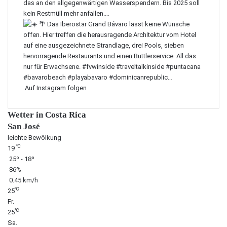
Auf Instagram folgen
Wetter in Costa Rica
San José
leichte Bewölkung
℃
19
25º - 18º
86%
0.45 km/h
℃
25
Fr.
℃
25
Sa.