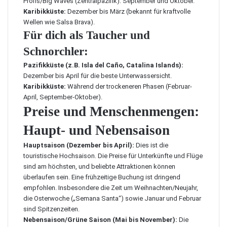
Profis/Big Waves (Zentralpazifik): September und Oktober.
Karibikküste:
Dezember bis März (bekannt für kraftvolle
Wellen wie Salsa Brava).
Für dich als Taucher und
Schnorchler:
Pazifikküste (z.B. Isla del Caño, Catalina Islands):
Dezember bis April für die beste Unterwassersicht.
Karibikküste:
Während der trockeneren Phasen (Februar-
April, September-Oktober).
Preise und Menschenmengen:
Haupt- und Nebensaison
Hauptsaison (Dezember bis April):
Dies ist die
touristische Hochsaison. Die Preise für Unterkünfte und Flüge
sind am höchsten, und beliebte Attraktionen können
überlaufen sein. Eine frühzeitige Buchung ist dringend
empfohlen. Insbesondere die Zeit um Weihnachten/Neujahr,
die Osterwoche („Semana Santa“) sowie Januar und Februar
sind Spitzenzeiten.
Nebensaison/Grüne Saison (Mai bis November):
Die