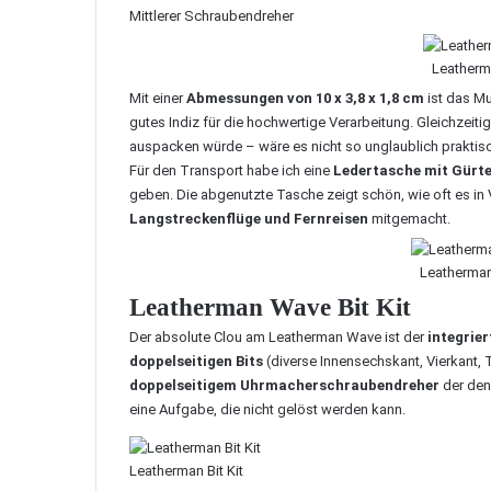
Mittlerer Schraubendreher
Leatherm
Mit einer
Abmessungen von 10 x 3,8 x 1,8 cm
ist das Mu
gutes Indiz für die hochwertige Verarbeitung. Gleichzeitig
auspacken würde – wäre es nicht so unglaublich praktisc
Für den Transport habe ich eine
Ledertasche mit Gürte
geben. Die abgenutzte Tasche zeigt schön, wie oft es in 
Langstreckenflüge und Fernreisen
mitgemacht.
Leatherma
Leatherman Wave Bit Kit
Der absolute Clou am Leatherman Wave ist der
integrier
doppelseitigen Bits
(diverse Innensechskant, Vierkant,
doppelseitigem Uhrmacherschraubendreher
der den
eine Aufgabe, die nicht gelöst werden kann.
Leatherman Bit Kit