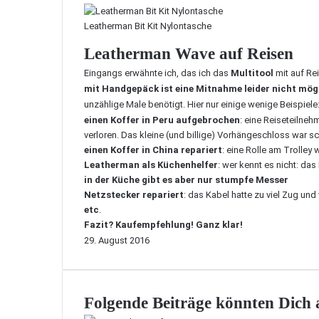
Leatherman Bit Kit Nylontasche
Leatherman Wave auf Reisen
Eingangs erwähnte ich, das ich das
Multitool
mit auf Re
mit Handgepäck ist eine Mitnahme leider nicht mög
unzählige Male benötigt. Hier nur einige wenige Beispiele
einen Koffer in Peru aufgebrochen
: eine Reiseteilne
verloren. Das kleine (und billige) Vorhängeschloss war sc
einen Koffer in
China
repariert
: eine Rolle am Trolley
Leatherman als Küchenhelfer
: wer kennt es nicht: das
in der Küche gibt es aber nur stumpfe Messer
Netzstecker repariert
: das Kabel hatte zu viel Zug un
etc
.
Fazit? Kaufempfehlung! Ganz klar!
29. August 2016
Folgende Beiträge könnten Dich a