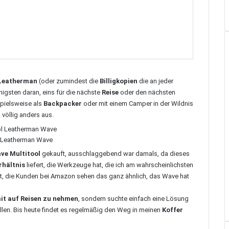
 Leatherman
(oder zumindest die
Billigkopien
die an jeder
igsten daran, eins für die nächste
Reise
oder den nächsten
spielsweise als
Backpacker
oder mit einem Camper in der Wildnis
völlig anders aus.
l Leatherman Wave
ve Multitool
gekauft, ausschlaggebend war damals, da dieses
rhältnis
liefert, die Werkzeuge hat, die ich am wahrscheinlichsten
ut, die Kunden bei Amazon sehen das ganz ähnlich, das Wave hat
it auf Reisen zu nehmen
, sondern suchte einfach eine Lösung
allen. Bis heute findet es regelmäßig den Weg in meinen
Koffer