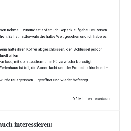
isen nehme – zumindest sofern ich Gepäck aufgebe. Bei Reisen
lich
. Es hat mittlerweile die halbe Welt gesehen und ich habe es
:
hmerin hatte ihren Koffer abgeschlossen, den Schlüssel jedoch
hnell offen
 war lose, mit dem Leatherman in Kürze wieder befestigt
 Ferienhaus ist toll, die Sonne lacht und der Pool ist erfrischend –
d wurde rausgerissen – geöffnet und wieder befestigt
0
2 Minuten Lesedauer
uch interessieren: