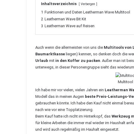
Inhaltsverzeichnis
Verbergen
1
Funktionen und Daten Leatherman Wave Multitool
2
Leatherman Wave Bit Kit
3
Leatherman Wave auf Reisen
Auch wenn die allermeisten von uns die
Multitools von
Baumarktkasse
liegen) kennen, so denken doch die wen
Urlaub
mit
in den Koffer zu packen
. Außer man ist bei
unterwegs, in dieser Personengruppe sieht das wiederum 
Multitoo
Ich habe mir vor vielen, vielen Jahren ein
Leatherman Wa
Modell das in meinen Augen
beste Preis-Leistungs-Ve
gebrauchen könnte. Ich habe den Kauf nicht einmal bere
nach wie vor eine Topplatzierung.
Beim Kauf hatte ich nicht im Hinterkopf, das
Werkzeug m
für kleine Arbeiten die immer mal wieder im Haushalt anf
und wird auch regelmäßig im Hauhalt eingesetzt.