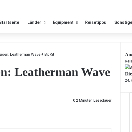
Startseite
Länder
Equipment
Reisetipps
Sonstig
Auc
Reisen: Leatherman Wave + Bit Kit
S
Rei
sen: Leatherman Wave
c
Die
h
l
24. 
i
e
ß
0
2 Minuten Lesedauer
e
n