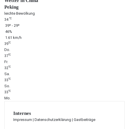
Wetter in China
Peking
leichte Bewölkung
℃
34
39º - 29º
46%
1.61 km/h
℃
39
Do.
℃
37
Fr.
℃
32
Sa.
℃
33
So.
℃
33
Mo.
Internes
Impressum
|
Datenschutzerklärung
|
Gastbeiträge