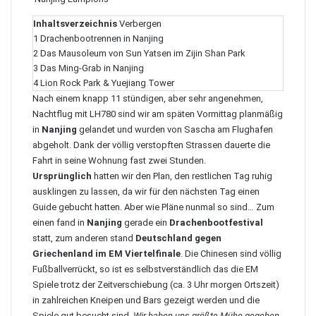
Inhaltsverzeichnis
Verbergen
1
Drachenbootrennen in Nanjing
2
Das Mausoleum von Sun Yatsen im Zijin Shan Park
3
Das Ming-Grab in Nanjing
4
Lion Rock Park & Yuejiang Tower
Nach einem knapp 11 stündigen, aber sehr angenehmen,
Nachtflug mit LH780 sind wir am späten Vormittag planmäßig
in
Nanjing
gelandet und wurden von Sascha am Flughafen
abgeholt. Dank der völlig verstopften Strassen dauerte die
Fahrt in seine Wohnung fast zwei Stunden.
Ursprünglich
hatten wir den Plan, den restlichen Tag ruhig
ausklingen zu lassen, da wir für den nächsten Tag einen
Guide gebucht hatten. Aber wie Pläne nunmal so sind… Zum
einen fand in
Nanjing
gerade ein
Drachenbootfestival
statt, zum anderen stand
Deutschland gegen
Griechenland im EM Viertelfinale
. Die Chinesen sind völlig
Fußballverrückt, so ist es selbstverständlich das die EM
Spiele trotz der Zeitverschiebung (ca. 3 Uhr morgen Ortszeit)
in zahlreichen Kneipen und Bars gezeigt werden und die
Spiele gut besucht sind.
Wir haben uns größte Mühe gegeben,