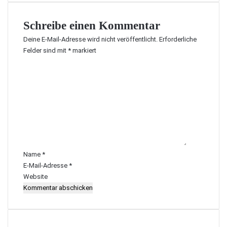
Schreibe einen Kommentar
Deine E-Mail-Adresse wird nicht veröffentlicht.
Erforderliche
Felder sind mit
*
markiert
K
o
m
m
e
n
t
a
r
Name
*
*
E-Mail-Adresse
*
Website