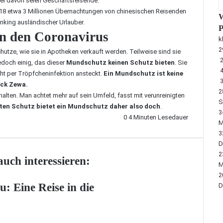
tel davon seien Geschäftsreisende.
8 etwa 3 Millionen Übernachtungen von chinesischen Reisenden
W
anking ausländischer Urlauber.
P
en den Coronavirus
k
2
utze, wie sie in Apotheken verkauft werden. Teilweise sind sie
2
edoch einig, das dieser
Mundschutz keinen Schutz bieten
. Sie
ht per Tröpfcheninfektion ansteckt.
Ein Mundschutz ist keine
ück Zewa.
2
alten. Man achtet mehr auf sein Umfeld, fasst mit verunreinigten
S
kten Schutz bietet ein Mundschutz daher also doch
.
3
0
4 Minuten Lesedauer
M
3
D
2
uch interessieren:
M
2
: Eine Reise in die
D