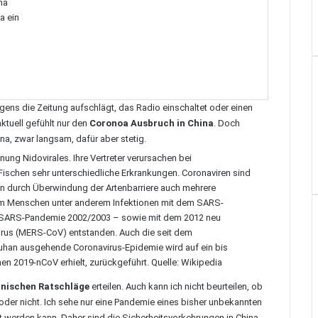
na
a ein
gens die Zeitung aufschlägt, das Radio einschaltet oder einen
aktuell gefühlt nur den
Coronoa Ausbruch in China
. Doch
na, zwar langsam, dafür aber stetig.
nung Nidovirales. Ihre Vertreter verursachen bei
Fischen sehr unterschiedliche Erkrankungen. Coronaviren sind
en durch Überwindung der Artenbarriere auch mehrere
 beim Menschen unter anderem Infektionen mit dem SARS-
r SARS-Pandemie 2002/2003 – sowie mit dem 2012 neu
irus (MERS-CoV) entstanden. Auch die seit dem
han ausgehende Coronavirus-Epidemie wird auf ein bis
n 2019-nCoV erhielt, zurückgeführt. Quelle: Wikipedia
inischen Ratschläge
erteilen. Auch kann ich nicht beurteilen, ob
oder nicht. Ich sehe nur eine Pandemie eines bisher unbekannten
lt werden kann. Daher sind die Sicherheitsvorkehrungen in China