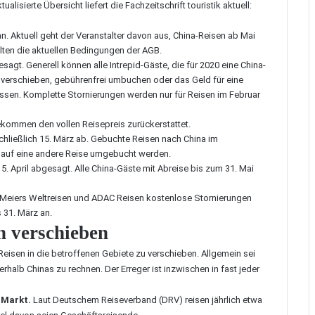
alisierte Übersicht liefert die
Fachzeitschrift touristik aktuell
:
. Aktuell geht der Veranstalter davon aus, China-Reisen ab Mai
lten die aktuellen Bedingungen der AGB.
sagt. Generell können alle Intrepid-Gäste, die für 2020 eine China-
 verschieben, gebührenfrei umbuchen oder das Geld für eine
lassen. Komplette Stornierungen werden nur für Reisen im Februar
ekommen den vollen Reisepreis zurückerstattet.
chließlich 15. März ab. Gebuchte Reisen nach China im
ei auf eine andere Reise umgebucht werden.
 15. April abgesagt. Alle China-Gäste mit Abreise bis zum 31. Mai
r, Meiers Weltreisen und ADAC Reisen kostenlose Stornierungen
 31. März an.
n verschieben
Reisen in die betroffenen Gebiete zu verschieben. Allgemein sei
rhalb Chinas zu rechnen. Der Erreger ist inzwischen in fast jeder
 Markt.
Laut Deutschem Reiseverband (DRV) reisen jährlich etwa