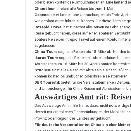
oder bieten kostenlose Umbuchungen an. Eine laufend aktu
Chamäleon
streicht alle Reisen bis zum 1. Mai.
Gebeco
bietet kostenlose Umbuchungen bis Ende April an
wie geplant durchführen zu können. Für diese Termine ge
Intrepid Travel
hat zunächst alle Reisen im Februar abge
Reise gebucht haben, diese auf einen späteren Zeitpunkt
spätere Reise bei Intrepid Travel auf einem Konto hinter
zugelassen.
China Tours
sagt alle Reisen bis 15. März ab. Kunden b
Ikarus Tours
sagt alle Reisen mit Abreisedatum bis eins
Abreisezeitraum 16. März bis 30. April könnten kostenfr
Studiosus
hat alle Reisen mit Abreise bis einschließlich
können kostenlos umbuchen oder ihre Reise stornieren.
DER Touristik
bietet für die Veranstaltermarken Dertou
und Umbuchungen für China-Reisen mit Abreisetermin bis
Auswärtiges Amt rät: Reise
Das Auswärtige Amt in Berlin riet dazu, nicht notwendige 
derzeit mit erheblichen Einschränkungen der Mobilität inne
Provinz oder Region des Landes aufgetaucht.
Für deutsche Veranstalter ist China ein eher kleiner