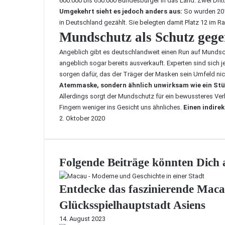
600.000 bis 650.000 Bundesbürger in das Land. Zwei Drit
Umgekehrt sieht es jedoch anders aus:
So wurden 201
in Deutschland gezählt. Sie belegten damit Platz 12 im R
Mundschutz als Schutz geg
Angeblich gibt es deutschlandweit einen Run auf Mundsch
angeblich sogar bereits ausverkauft. Experten sind sich j
sorgen dafür, das der Träger der Masken sein Umfeld nic
Atemmaske, sondern ähnlich unwirksam wie ein St
Allerdings sorgt der Mundschutz für ein bewussteres Verh
Fingern weniger ins Gesicht uns ähnliches.
Einen indire
2. Oktober 2020
Folgende Beiträge könnten Dich a
Entdecke das faszinierende Macau
Glücksspielhauptstadt Asiens
14. August 2023