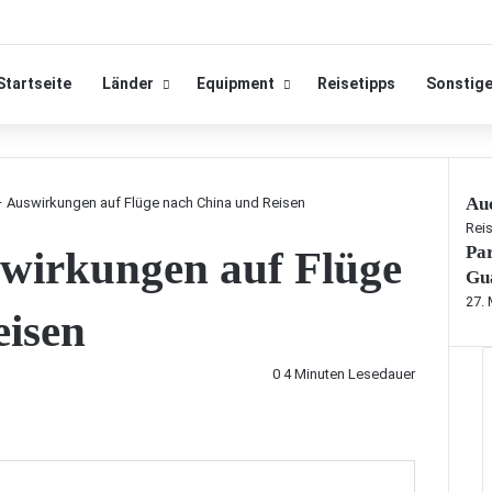
Startseite
Länder
Equipment
Reisetipps
Sonstig
Auc
– Auswirkungen auf Flüge nach China und Reisen
S
Rei
Pa
wirkungen auf Flüge
c
h
Gu
l
27. 
eisen
i
e
ß
0
4 Minuten Lesedauer
e
n