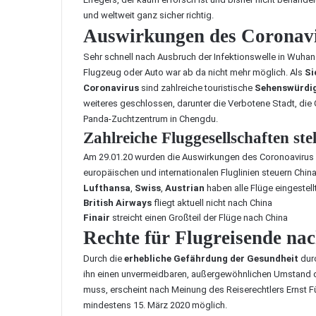
und weltweit ganz sicher richtig.
Auswirkungen des Coronavi
Sehr schnell nach Ausbruch der Infektionswelle in Wuhan 
Flugzeug oder Auto war ab da nicht mehr möglich. Als
Si
Coronavirus
sind zahlreiche touristische
Sehenswürdig
weiteres geschlossen, darunter die Verbotene Stadt, die 
Panda-Zuchtzentrum in Chengdu.
Zahlreiche Fluggesellschaften ste
Am 29.01.20 wurden die Auswirkungen des Coronoavirus er
europäischen und internationalen Fluglinien steuern China 
Lufthansa
,
Swiss
,
Austrian
haben alle Flüge eingestell
British Airways
fliegt aktuell nicht nach China
Finair
streicht einen Großteil der Flüge nach China
Rechte für Flugreisende na
Durch die
erhebliche Gefährdung der Gesundheit
durc
ihn einen unvermeidbaren, außergewöhnlichen Umstand da
muss, erscheint nach Meinung des
Reiserechtlers Ernst F
mindestens 15. März 2020 möglich.