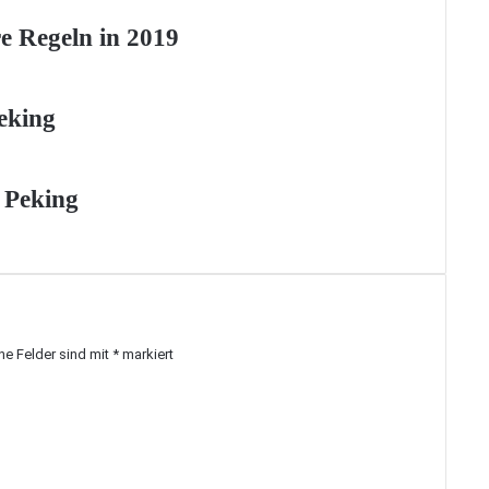
e Regeln in 2019
eking
n Peking
che Felder sind mit
*
markiert