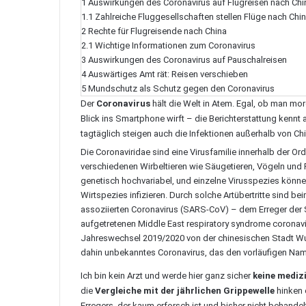
1
Auswirkungen des Coronavirus auf Flugreisen nach Chi
1.1
Zahlreiche Fluggesellschaften stellen Flüge nach Chin
2
Rechte für Flugreisende nach China
2.1
Wichtige Informationen zum Coronavirus
3
Auswirkungen des Coronavirus auf Pauschalreisen
4
Auswärtiges Amt rät: Reisen verschieben
5
Mundschutz als Schutz gegen den Coronavirus
Der
Coronavirus
hält die Welt in Atem. Egal, ob man mor
Blick ins Smartphone wirft – die Berichterstattung kennt 
tagtäglich steigen auch die Infektionen außerhalb von Chi
Die
Coronaviridae
sind eine Virusfamilie innerhalb der Ord
verschiedenen Wirbeltieren wie Säugetieren, Vögeln und 
genetisch hochvariabel, und einzelne Virusspezies könn
Wirtspezies infizieren. Durch solche Artübertritte sind
assoziierten Coronavirus (SARS-CoV) – dem Erreger de
aufgetretenen Middle East respiratory syndrome coronav
Jahreswechsel 2019/2020 von der chinesischen Stadt Wu
dahin unbekanntes Coronavirus, das den vorläufigen Name
Ich bin kein Arzt und werde hier ganz sicher
keine mediz
die
Vergleiche mit der jährlichen Grippewelle
hinken 
Erregers, der kaum erforsch ist und bisher nicht behande