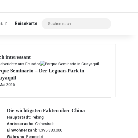
Suchen
es
Reisekarte
nach
h interessant
seberichte aus Ecuador
rque Seminario – Der Leguan-Park in
ayaquil
Mai 2016
Die wichtigsten Fakten über China
Hauptstadt
: Peking
Amtssprache
: Chinesisch
Einwohnerzahl
: 1.395.380.000
Währung
: Renminbi