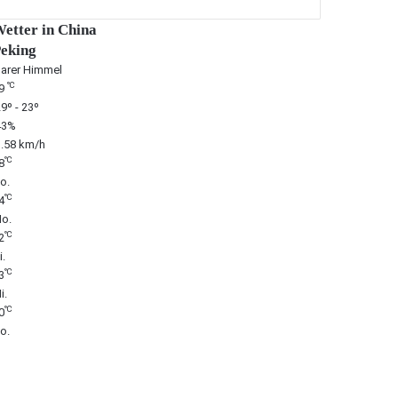
etter in China
eking
larer Himmel
℃
9
9º - 23º
43%
3.58 km/h
℃
8
o.
℃
4
o.
℃
2
i.
℃
3
i.
℃
0
o.