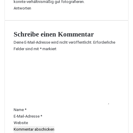
konnte verhältnismäßig gut fotografieren.
Antworten
Schreibe einen Kommentar
Deine E-Mail-Adresse wird nicht veröffentlicht.
Erforderliche
Felder sind mit
*
markiert
K
o
m
m
e
n
t
a
r
Name
*
*
E-Mail-Adresse
*
Website