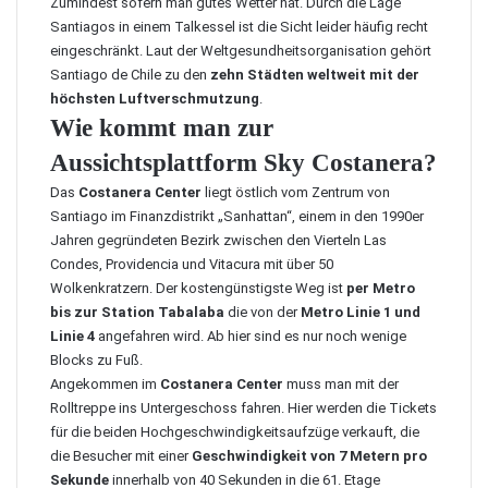
Zumindest sofern man gutes Wetter hat. Durch die Lage
Santiagos in einem Talkessel ist die Sicht leider häufig recht
eingeschränkt. Laut der Weltgesundheitsorganisation gehört
Santiago de Chile zu den
zehn Städten weltweit mit der
höchsten Luftverschmutzung
.
Wie kommt man zur
Aussichtsplattform Sky Costanera?
Das
Costanera Center
liegt östlich vom Zentrum von
Santiago im Finanzdistrikt „Sanhattan“, einem in den 1990er
Jahren gegründeten Bezirk zwischen den Vierteln Las
Condes, Providencia und Vitacura mit über 50
Wolkenkratzern. Der kostengünstigste Weg ist
per Metro
bis zur Station Tabalaba
die von der
Metro Linie 1 und
Linie 4
angefahren wird. Ab hier sind es nur noch wenige
Blocks zu Fuß.
Angekommen im
Costanera Center
muss man mit der
Rolltreppe ins Untergeschoss fahren. Hier werden die Tickets
für die beiden Hochgeschwindigkeitsaufzüge verkauft, die
die Besucher mit einer
Geschwindigkeit von 7 Metern pro
Sekunde
innerhalb von 40 Sekunden in die 61. Etage