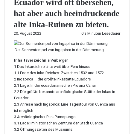
Ecuador wird oft übersehen,
hat aber auch beeindruckende
alte Inka-Ruinen zu bieten.
20. August 2022
0
3 Minuten Lesedauer
Der Sonnentempel von Ingapirca in der Dämmerung
Inhaltsverzeichnis
Verbergen
1
Das Inkareich reichte weit über Peru hinaus
1.1
Ende des Inka-Reiches: Zwischen 1532 und 1572
2
Ingapirca – die größte Inkastätte Ecuadors
2.1
Lage: In der ecuadorianischen Provinz Cañar
2.2
Die größte bekannte archäologische Stätte der Inkas in
Ecuador
2.3
Anreise nach Ingapirca: Eine Tagestour von Cuenca aus
ist möglich
3
Archäologischer Park Pumapungo
3.1
Lage: Im historischen Zentrum der Stadt Cuenca
3.2
Öffnungszeiten des Museums: