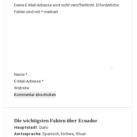
Deine E-Mail-Adresse wird nicht veröffentlicht.
Erforderliche
Felder sind mit
*
markiert
K
o
m
m
e
n
t
a
r
Name
*
*
E-Mail-Adresse
*
Website
Die wichtigsten Fakten über Ecuador
Hauptstadt
: Quito
Amtssprache
: Spanisch, Kichwa, Shuar