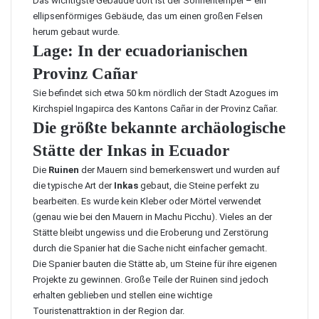
Das wichtigste Gebäude dort ist der Sonnentempel – ein
ellipsenförmiges Gebäude, das um einen großen Felsen
herum gebaut wurde.
Lage: In der ecuadorianischen
Provinz Cañar
Sie befindet sich etwa 50 km nördlich der Stadt Azogues im
Kirchspiel Ingapirca des Kantons Cañar in der Provinz Cañar.
Die größte bekannte archäologische
Stätte der Inkas in Ecuador
Die
Ruinen
der Mauern sind bemerkenswert und wurden auf
die typische Art der
Inkas
gebaut, die Steine perfekt zu
bearbeiten. Es wurde kein Kleber oder Mörtel verwendet
(genau wie bei den Mauern in Machu Picchu). Vieles an der
Stätte bleibt ungewiss und die Eroberung und Zerstörung
durch die Spanier hat die Sache nicht einfacher gemacht.
Die Spanier bauten die Stätte ab, um Steine für ihre eigenen
Projekte zu gewinnen. Große Teile der Ruinen sind jedoch
erhalten geblieben und stellen eine wichtige
Touristenattraktion in der Region dar.