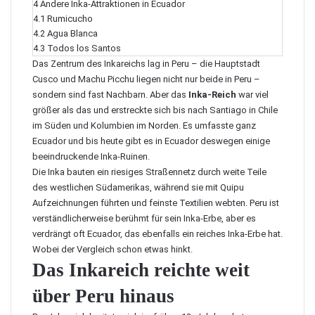
4
Andere Inka-Attraktionen in Ecuador
4.1
Rumicucho
4.2
Agua Blanca
4.3
Todos los Santos
Das Zentrum des Inkareichs lag in Peru – die Hauptstadt
Cusco und
Machu Picchu
liegen nicht nur beide in Peru –
sondern sind fast Nachbarn. Aber das
Inka-Reich
war viel
größer als das und erstreckte sich bis nach
Santiago in Chile
im Süden und Kolumbien im Norden. Es umfasste ganz
Ecuador und bis heute gibt es in Ecuador deswegen einige
beeindruckende Inka-Ruinen.
Die Inka bauten ein riesiges Straßennetz durch weite Teile
des westlichen Südamerikas, während sie mit
Quipu
Aufzeichnungen führten und feinste Textilien webten. Peru ist
verständlicherweise berühmt für sein Inka-Erbe, aber es
verdrängt oft Ecuador, das ebenfalls ein reiches Inka-Erbe hat.
Wobei der Vergleich schon etwas hinkt.
Das Inkareich reichte weit
über Peru hinaus