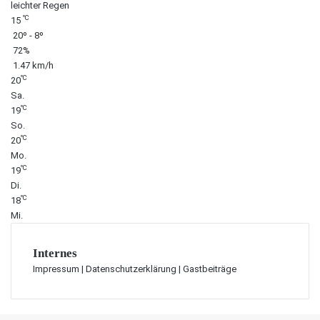
leichter Regen
℃
15
20º - 8º
72%
1.47 km/h
℃
20
Sa.
℃
19
So.
℃
20
Mo.
℃
19
Di.
℃
18
Mi.
Internes
Impressum
|
Datenschutzerklärung
|
Gastbeiträge
Schaltfläche