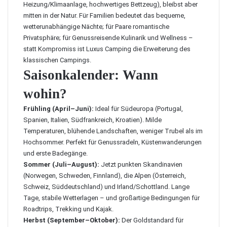
Heizung/Klimaanlage, hochwertiges Bettzeug), bleibst aber
mitten in der Natur. Für Familien bedeutet das bequeme,
wetterunabhängige Nächte; für Paare romantische
Privatsphäre; für Genussreisende Kulinarik und Wellness –
statt Kompromiss ist Luxus Camping die Erweiterung des
klassischen Campings.
Saisonkalender: Wann
wohin?
Frühling (April–Juni):
Ideal für Südeuropa (Portugal,
Spanien, Italien, Südfrankreich, Kroatien). Milde
Temperaturen, blühende Landschaften, weniger Trubel als im
Hochsommer. Perfekt für Genussradeln, Küstenwanderungen
und erste Badegänge.
Sommer (Juli–August):
Jetzt punkten Skandinavien
(Norwegen, Schweden, Finnland), die
Alpen
(Österreich,
Schweiz, Süddeutschland) und Irland/Schottland. Lange
Tage, stabile Wetterlagen – und großartige Bedingungen für
Roadtrips, Trekking und Kajak.
Herbst (September–Oktober):
Der Goldstandard für