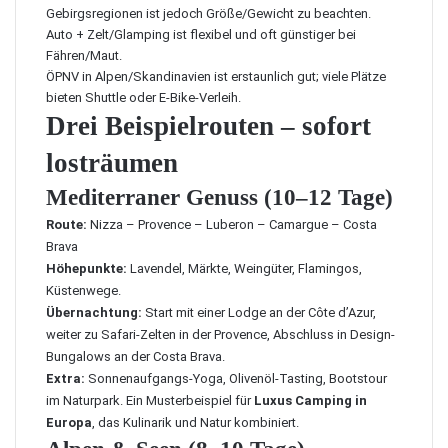
Gebirgsregionen ist jedoch Größe/Gewicht zu beachten.
Auto + Zelt/Glamping ist flexibel und oft günstiger bei
Fähren/Maut.
ÖPNV in Alpen/Skandinavien ist erstaunlich gut; viele Plätze
bieten Shuttle oder E‑Bike-Verleih.
Drei Beispielrouten – sofort
losträumen
Mediterraner Genuss (10–12 Tage)
Route:
Nizza – Provence – Luberon – Camargue – Costa
Brava
Höhepunkte:
Lavendel, Märkte, Weingüter, Flamingos,
Küstenwege.
Übernachtung:
Start mit einer Lodge an der Côte d’Azur,
weiter zu Safari-Zelten in der Provence, Abschluss in Design-
Bungalows an der Costa Brava.
Extra:
Sonnenaufgangs-Yoga, Olivenöl-Tasting, Bootstour
im Naturpark. Ein Musterbeispiel für
Luxus Camping in
Europa
, das Kulinarik und Natur kombiniert.