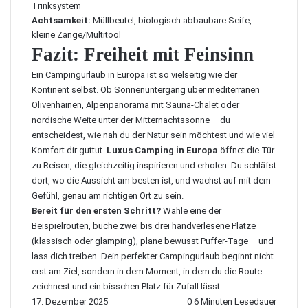
Trinksystem
Achtsamkeit:
Müllbeutel, biologisch abbaubare Seife,
kleine Zange/Multitool
Fazit: Freiheit mit Feinsinn
Ein Campingurlaub in Europa ist so vielseitig wie der
Kontinent selbst. Ob Sonnenuntergang über mediterranen
Olivenhainen, Alpenpanorama mit Sauna-Chalet oder
nordische Weite unter der Mitternachtssonne – du
entscheidest, wie nah du der Natur sein möchtest und wie viel
Komfort dir guttut.
Luxus Camping in Europa
öffnet die Tür
zu Reisen, die gleichzeitig inspirieren und erholen: Du schläfst
dort, wo die Aussicht am besten ist, und wachst auf mit dem
Gefühl, genau am richtigen Ort zu sein.
Bereit für den ersten Schritt?
Wähle eine der
Beispielrouten, buche zwei bis drei handverlesene Plätze
(klassisch oder glamping), plane bewusst Puffer-Tage – und
lass dich treiben. Dein perfekter Campingurlaub beginnt nicht
erst am Ziel, sondern in dem Moment, in dem du die Route
zeichnest und ein bisschen Platz für Zufall lässt.
17. Dezember 2025
0
6 Minuten Lesedauer