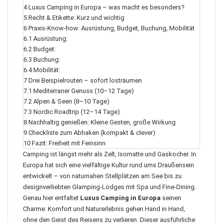
4
Luxus Camping in Europa – was macht es besonders?
5
Recht & Etikette: Kurz und wichtig
6
Praxis-Know-how: Ausrüstung, Budget, Buchung, Mobilität
6.1
Ausrüstung:
6.2
Budget:
6.3
Buchung:
6.4
Mobilität:
7
Drei Beispielrouten – sofort losträumen
7.1
Mediterraner Genuss (10–12 Tage)
7.2
Alpen & Seen (8–10 Tage)
7.3
Nordic Roadtrip (12–14 Tage)
8
Nachhaltig genießen: Kleine Gesten, große Wirkung
9
Checkliste zum Abhaken (kompakt & clever)
10
Fazit: Freiheit mit Feinsinn
Camping ist längst mehr als Zelt, Isomatte und Gaskocher. In
Europa hat sich eine vielfältige Kultur rund ums Draußensein
entwickelt – von naturnahen Stellplätzen am See bis zu
designverliebten Glamping-Lodges mit Spa und Fine-Dining.
Genau hier entfaltet
Luxus Camping in Europa
seinen
Charme: Komfort und Naturerlebnis gehen Hand in Hand,
ohne den Geist des Reisens zu verlieren. Dieser ausführliche