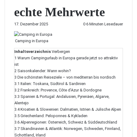
echte Mehrwerte
17. Dezember 2025
0
6 Minuten Lesedauer
Camping in Europa
Inhaltsverzeichnis
Verbergen
1
Warum Campingurlaub in Europa gerade jetzt so attraktiv
ist
2
Saisonkalender: Wann wohin?
3
Die schönsten Reiseziele – von mediterran bis nordisch
3.1
Italien: Toskana, Südtirol & Sardinien
3.2
Frankreich: Provence, Côte d’Azur & Dordogne
3.3
Spanien & Portugal: Andalusien, Pyrenäen, Algarve,
Alentejo
3.4
Kroatien & Slowenien: Dalmatien, Istrien & Julische Alpen
3.5
Griechenland: Peloponnes & Kykladen
3.6
Alpenregionen: Österreich, Schweiz & Süddeutschland
3.7
Skandinavien & Atlantik: Norwegen, Schweden, Finnland,
Schottland, Irland