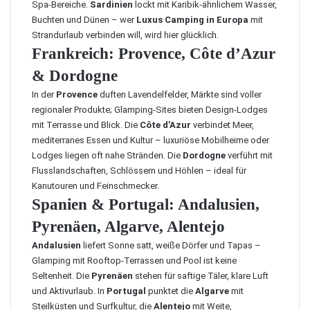
Spa-Bereiche.
Sardinien
lockt mit Karibik-ähnlichem Wasser,
Buchten und Dünen – wer
Luxus Camping in Europa
mit
Strandurlaub verbinden will, wird hier glücklich.
Frankreich: Provence, Côte d’Azur
& Dordogne
In der
Provence
duften Lavendelfelder, Märkte sind voller
regionaler Produkte; Glamping-Sites bieten Design-Lodges
mit Terrasse und Blick. Die
Côte d’Azur
verbindet Meer,
mediterranes Essen und Kultur – luxuriöse Mobilheime oder
Lodges liegen oft nahe Stränden. Die
Dordogne
verführt mit
Flusslandschaften, Schlössern und Höhlen – ideal für
Kanutouren und Feinschmecker.
Spanien & Portugal: Andalusien,
Pyrenäen, Algarve, Alentejo
Andalusien
liefert Sonne satt, weiße Dörfer und Tapas –
Glamping mit Rooftop-Terrassen und Pool ist keine
Seltenheit. Die
Pyrenäen
stehen für saftige Täler, klare Luft
und Aktivurlaub. In
Portugal
punktet die
Algarve
mit
Steilküsten und Surfkultur, die
Alentejo
mit Weite,