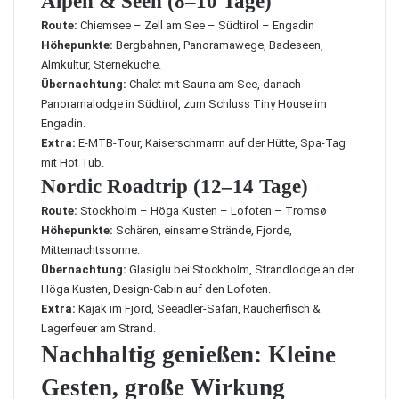
Alpen & Seen (8–10 Tage)
Route:
Chiemsee – Zell am See – Südtirol – Engadin
Höhepunkte:
Bergbahnen, Panoramawege, Badeseen,
Almkultur, Sterneküche.
Übernachtung:
Chalet mit Sauna am See, danach
Panoramalodge in Südtirol, zum Schluss Tiny House im
Engadin.
Extra:
E‑MTB‑Tour, Kaiserschmarrn auf der Hütte, Spa‑Tag
mit Hot Tub.
Nordic Roadtrip (12–14 Tage)
Route:
Stockholm – Höga Kusten – Lofoten – Tromsø
Höhepunkte:
Schären, einsame Strände, Fjorde,
Mitternachtssonne.
Übernachtung:
Glasiglu bei Stockholm, Strandlodge an der
Höga Kusten, Design‑Cabin auf den Lofoten.
Extra:
Kajak im Fjord, Seeadler-Safari, Räucherfisch &
Lagerfeuer am Strand.
Nachhaltig genießen: Kleine
Gesten, große Wirkung