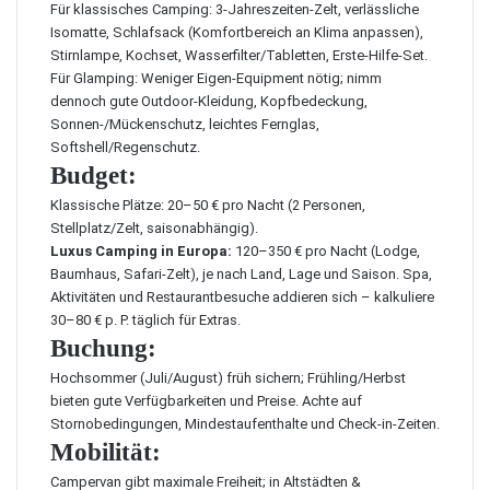
Für klassisches Camping: 3‑Jahreszeiten-Zelt, verlässliche
Isomatte, Schlafsack (Komfortbereich an Klima anpassen),
Stirnlampe, Kochset, Wasserfilter/Tabletten, Erste-Hilfe-Set.
Für Glamping: Weniger Eigen-Equipment nötig; nimm
dennoch gute Outdoor-Kleidung, Kopfbedeckung,
Sonnen-/Mückenschutz, leichtes Fernglas,
Softshell/Regenschutz.
Budget:
Klassische Plätze: 20–50 € pro Nacht (2 Personen,
Stellplatz/Zelt, saisonabhängig).
Luxus Camping in Europa:
120–350 € pro Nacht (Lodge,
Baumhaus, Safari-Zelt), je nach Land, Lage und Saison. Spa,
Aktivitäten und Restaurantbesuche addieren sich – kalkuliere
30–80 € p. P. täglich für Extras.
Buchung:
Hochsommer (Juli/August) früh sichern; Frühling/Herbst
bieten gute Verfügbarkeiten und Preise. Achte auf
Stornobedingungen, Mindestaufenthalte und Check-in-Zeiten.
Mobilität:
Campervan gibt maximale Freiheit; in Altstädten &