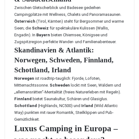
Zwischen Gletscherblick und Badesee gedeihen
Campingplätze mit Wellness, Chalets und Panoramasaunen.
Österreich
(Tirol, Kärnten) steht für Bergsommer und warme
Seen; die
Schweiz
für spektakuläre Kulissen (Wallis,
Engadin). In
Bayern
bieten Chiemsee, Königsee und
Zugspitzregion perfekte Wander- und Familienabenteuer.
Skandinavien & Atlantik:
Norwegen, Schweden, Finnland,
Schottland, Irland
Norwegen
ist roadtrip-tauglich: Fjorde, Lofoten,
Mitternachtssonne.
Schweden
lockt mit Seen, Wäldern und
„allemansrätten“-Mentalität (freies Naturerleben mit Regeln).
Finnland
bietet Saunakultur, Schären und Glasiglus.
Schottland
(Highlands, NC500) und
Irland
(Wild Atlantic
Way) punkten mit rauer Romantik, Steilklippen und Pub-
Gemütlichkeit.
Luxus Camping in Europa –