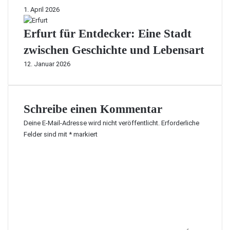
1. April 2026
Erfurt für Entdecker: Eine Stadt
zwischen Geschichte und Lebensart
12. Januar 2026
Schreibe einen Kommentar
Deine E-Mail-Adresse wird nicht veröffentlicht.
Erforderliche
Felder sind mit
*
markiert
K
o
m
m
e
n
t
a