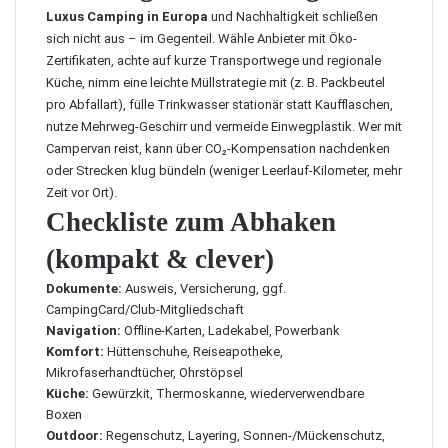
Luxus Camping in Europa
und Nachhaltigkeit schließen
sich nicht aus – im Gegenteil. Wähle Anbieter mit Öko-
Zertifikaten, achte auf kurze Transportwege und regionale
Küche, nimm eine leichte Müllstrategie mit (z. B. Packbeutel
pro Abfallart), fülle Trinkwasser stationär statt Kaufflaschen,
nutze Mehrweg-Geschirr und vermeide Einwegplastik. Wer mit
Campervan reist, kann über CO₂-Kompensation nachdenken
oder Strecken klug bündeln (weniger Leerlauf-Kilometer, mehr
Zeit vor Ort).
Checkliste zum Abhaken
(kompakt & clever)
Dokumente:
Ausweis, Versicherung, ggf.
CampingCard/Club-Mitgliedschaft
Navigation:
Offline-Karten, Ladekabel, Powerbank
Komfort:
Hüttenschuhe, Reiseapotheke,
Mikrofaserhandtücher, Ohrstöpsel
Küche:
Gewürzkit, Thermoskanne, wiederverwendbare
Boxen
Outdoor:
Regenschutz, Layering, Sonnen-/Mückenschutz,