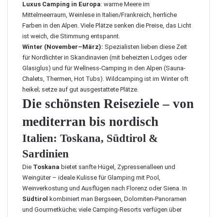
Luxus Camping in Europa
: warme Meere im
Mittelmeerraum, Weinlese in Italien/Frankreich, herrliche
Farben in den Alpen. Viele Plätze senken die Preise, das Licht
ist weich, die Stimmung entspannt.
Winter (November–März):
Spezialisten lieben diese Zeit
für Nordlichter in Skandinavien (mit beheizten Lodges oder
Glasiglus) und für Wellness-Camping in den Alpen (Sauna-
Chalets, Thermen, Hot Tubs). Wildcamping ist im Winter oft
heikel; setze auf gut ausgestattete Plätze.
Die schönsten Reiseziele – von
mediterran bis nordisch
Italien: Toskana, Südtirol &
Sardinien
Die
Toskana
bietet sanfte Hügel, Zypressenalleen und
Weingüter – ideale Kulisse für Glamping mit Pool,
Weinverkostung und Ausflügen nach Florenz oder Siena. In
Südtirol
kombiniert man Bergseen, Dolomiten-Panoramen
und Gourmetküche; viele Camping-Resorts verfügen über