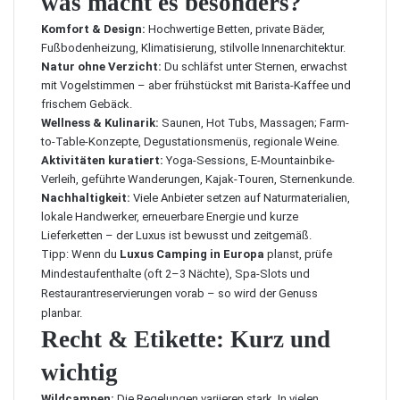
was macht es besonders?
Komfort & Design:
Hochwertige Betten, private Bäder,
Fußbodenheizung, Klimatisierung, stilvolle Innenarchitektur.
Natur ohne Verzicht:
Du schläfst unter Sternen, erwachst
mit Vogelstimmen – aber frühstückst mit Barista-Kaffee und
frischem Gebäck.
Wellness & Kulinarik:
Saunen, Hot Tubs, Massagen; Farm-
to-Table-Konzepte, Degustationsmenüs, regionale Weine.
Aktivitäten kuratiert:
Yoga-Sessions, E-Mountainbike-
Verleih, geführte Wanderungen, Kajak-Touren, Sternenkunde.
Nachhaltigkeit:
Viele Anbieter setzen auf Naturmaterialien,
lokale Handwerker, erneuerbare Energie und kurze
Lieferketten – der Luxus ist bewusst und zeitgemäß.
Tipp: Wenn du
Luxus Camping in Europa
planst, prüfe
Mindestaufenthalte (oft 2–3 Nächte), Spa-Slots und
Restaurantreservierungen vorab – so wird der Genuss
planbar.
Recht & Etikette: Kurz und
wichtig
Wildcampen:
Die Regelungen variieren stark. In vielen