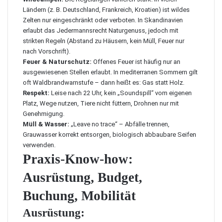
Ländern (z. B. Deutschland, Frankreich, Kroatien) ist wildes
Zelten nur eingeschränkt oder verboten. In Skandinavien
erlaubt das Jedermannsrecht Naturgenuss, jedoch mit
strikten Regeln (Abstand zu Häusern, kein Müll, Feuer nur
nach Vorschrift).
Feuer & Naturschutz:
Offenes Feuer ist häufig nur an
ausgewiesenen Stellen erlaubt. In mediterranen Sommern gilt
oft Waldbrandwarnstufe – dann heißt es: Gas statt Holz.
Respekt:
Leise nach 22 Uhr, kein „Soundspill“ vom eigenen
Platz, Wege nutzen, Tiere nicht füttern, Drohnen nur mit
Genehmigung.
Müll & Wasser:
„Leave no trace“ – Abfälle trennen,
Grauwasser korrekt entsorgen, biologisch abbaubare Seifen
verwenden.
Praxis-Know-how:
Ausrüstung, Budget,
Buchung, Mobilität
Ausrüstung
: