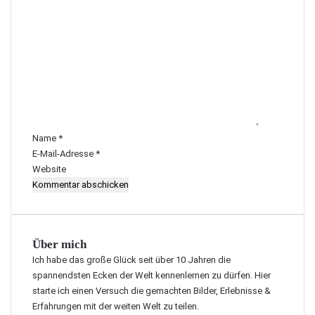
K
o
m
m
e
n
t
a
r
Name
*
*
E-Mail-Adresse
*
Website
Über mich
Ich habe das große Glück seit über 10 Jahren die
spannendsten Ecken der Welt kennenlernen zu dürfen. Hier
starte ich einen Versuch die gemachten Bilder, Erlebnisse &
Erfahrungen mit der weiten Welt zu teilen.