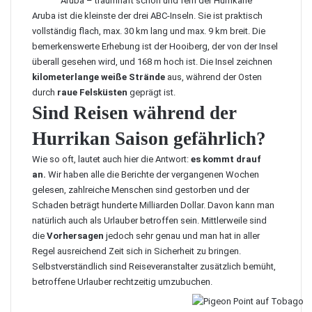
Aruba – traumhaft schön und fern der Hurrikane
Aruba ist die kleinste der drei ABC-Inseln. Sie ist praktisch
vollständig flach, max. 30 km lang und max. 9 km breit. Die
bemerkenswerte Erhebung ist der Hooiberg, der von der Insel
überall gesehen wird, und 168 m hoch ist. Die Insel zeichnen
kilometerlange weiße Strände
aus, während der Osten
durch
raue Felsküsten
geprägt ist.
Sind Reisen während der
Hurrikan Saison gefährlich?
Wie so oft, lautet auch hier die Antwort:
es kommt drauf
an.
Wir haben alle die Berichte der vergangenen Wochen
gelesen, zahlreiche Menschen sind gestorben und der
Schaden beträgt hunderte Milliarden Dollar. Davon kann man
natürlich auch als Urlauber betroffen sein. Mittlerweile sind
die
Vorhersagen
jedoch sehr genau und man hat in aller
Regel ausreichend Zeit sich in Sicherheit zu bringen.
Selbstverständlich sind Reiseveranstalter
zusätzlich bemüht,
betroffene Urlauber rechtzeitig umzubuchen.