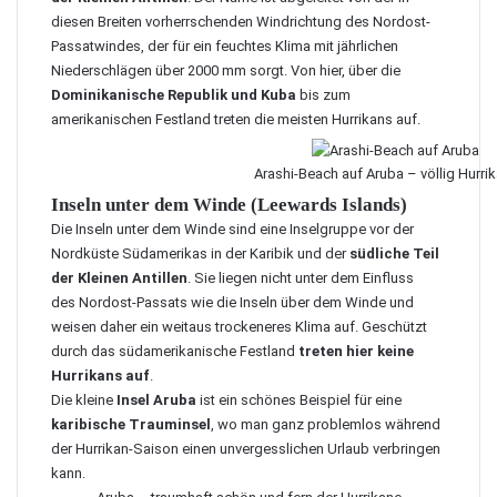
diesen Breiten vorherrschenden Windrichtung des Nordost-
Passatwindes, der für ein feuchtes Klima mit jährlichen
Niederschlägen über 2000 mm sorgt. Von hier, über die
Dominikanische Republik und Kuba
bis zum
amerikanischen Festland treten die meisten Hurrikans auf.
Arashi-Beach auf
Aruba
– völlig Hurrik
Inseln unter dem Winde (Leewards Islands)
Die Inseln unter dem Winde sind eine Inselgruppe vor der
Nordküste Südamerikas in der Karibik und der
südliche Teil
der Kleinen Antillen
. Sie liegen nicht unter dem Einfluss
des Nordost-Passats wie die Inseln über dem Winde und
weisen daher ein weitaus trockeneres Klima auf. Geschützt
durch das südamerikanische Festland
treten hier keine
Hurrikans auf
.
Die kleine
Insel Aruba
ist ein schönes Beispiel für eine
karibische Trauminsel
, wo man ganz problemlos während
der Hurrikan-Saison einen unvergesslichen Urlaub verbringen
kann.