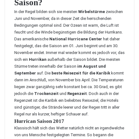
Saison?
In der Regel bilden sich sie meisten
Wirbelstürme
zwischen
Juni und November, da in dieser Zeit die herrschenden
Bedingungen optimal sind. Der Ozean ist warm, die Luft ist
feucht und die Winde begünstigen die Bildung der Hurrikans.
Das amerikanische
National Hurricane Center
hat daher
festgelegt, das die Saison am 01. Juni beginnt und am 30.
November endet. Immer mal wieder kommt es jedoch vor, das
sich ein
Hurrikan
außerhalb der Saison bildet. Die meisten
Stürme treten innerhalb der Saison
im August und
September
auf. Die
beste Reisezeit für die Karibik
kommt
dann im Anschluß, von November bis April. Die Temperaturen
liegen zwar ganzjährig sehr konstant bei ca. 30 Grad, es gibt
jedoch die
Trockenzeit
und
Regenzeit
. Doch auch in der
Regenzeit ist die Karibik ein beliebtes Reiseziel, die Hotels
sind günstiger, die Strände leerer und der Regen tritt in aller
Regel nur als kurzer, heftiger Schauer auf.
Hurrican Saison 2017
Klassisch hält sich das Wetter natürlich nicht an irgendwelche
von uns Mensche festgelegten Termine. So begann die