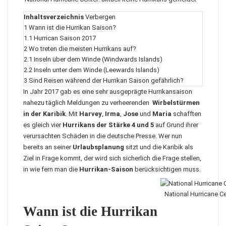
Inhaltsverzeichnis
Verbergen
1
Wann ist die Hurrikan Saison?
1.1
Hurrican Saison 2017
2
Wo treten die meisten Hurrikans auf?
2.1
Inseln über dem Winde (Windwards Islands)
2.2
Inseln unter dem Winde (Leewards Islands)
3
Sind Reisen während der Hurrikan Saison gefährlich?
In Jahr 2017 gab es eine sehr ausgeprägte
Hurrikansaison
nahezu täglich Meldungen zu verheerenden
Wirbelstürmen
in der Karibik
. Mit
Harvey
,
Irma
,
Jose
und
Maria
schafften
es gleich vier
Hurrikans der Stärke 4 und 5
auf Grund ihrer
verursachten Schäden in die deutsche Presse. Wer nun
bereits an seiner
Urlaubsplanung
sitzt und die Karibik als
Ziel in Frage kommt, der wird sich sicherlich die Frage stellen,
in wie fern man die
Hurrikan-Saison
berücksichtigen muss.
National Hurricane Ce
Wann ist die Hurrikan