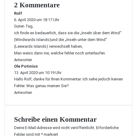
2 Kommentare
Rolf
s
6. April 2020 um 18:17 Uhr
a
Guten Tag,
g
t
ich finde es bedauerlich, dass sie die „Inseln über dem Wind“
:
(Windwards Islands)und die „Inseln unter dem Wind“
(Leewards Islands) verwechselt haben,
Man weiss dann nie, welche fehler noch unterlaufen.
Antworten
Ole Potinius
s
13. April 2020 um 10:19 Uhr
a
Hallo Rolf, danke für Ihren Kommentar. Ich sehe jedoch keinen
g
t
Fehler. Was genau meinen Sie?
:
Antworten
Schreibe einen Kommentar
Deine E-Mail-Adresse wird nicht veröffentlicht.
Erforderliche
Felder sind mit
*
markiert