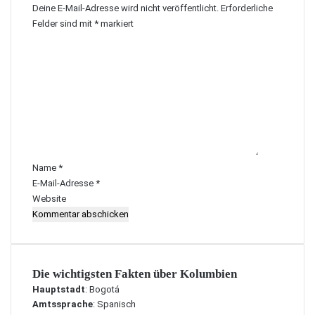
Deine E-Mail-Adresse wird nicht veröffentlicht.
Erforderliche
Felder sind mit
*
markiert
K
o
m
m
e
n
t
a
r
Name
*
*
E-Mail-Adresse
*
Website
Die wichtigsten Fakten über Kolumbien
Hauptstadt
: Bogotá
Amtssprache
: Spanisch