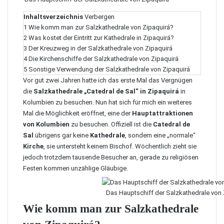
Inhaltsverzeichnis
Verbergen
1
Wie komm man zur Salzkathedrale von Zipaquirá?
2
Was kostet der Eintritt zur Kathedrale in Zipaquirá?
3
Der Kreuzweg in der Salzkathedrale von Zipaquirá
4
Die Kirchenschiffe der Salzkathedrale von Zipaquirá
5
Sonstige Verwendung der Salzkathedrale von Zipaquirá
Vor gut zwei Jahren hatte ich das erste Mal das Vergnügen
die
Salzkathedrale „Catedral de Sal“ in Zipaquirá
in
Kolumbien zu
besuchen
. Nun hat sich für mich ein weiteres
Mal die Möglichkeit eröffnet, eine der
Hauptattraktionen
von Kolumbien
zu besuchen. Offiziell ist die
Catedral de
Sal
übrigens gar keine
Kathedrale
, sondern eine „normale“
Kirche
, sie untersteht keinem Bischof. Wöchentlich zieht sie
jedoch trotzdem tausende Besucher an, gerade zu religiösen
Festen kommen unzählige Gläubige.
Das Hauptschiff der Salzkathedrale von 
Wie komm man zur Salzkathedrale