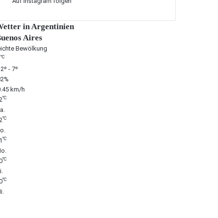
Auf Instagram folgen
etter in Argentinien
uenos Aires
eichte Bewölkung
℃
7
2º - 7º
82%
0.45 km/h
℃
2
a.
℃
2
o.
℃
1
o.
℃
0
i.
℃
0
i.