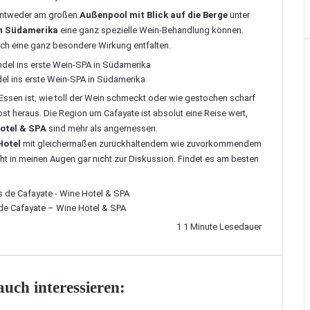
entweder am großen
Außenpool mit Blick auf die Berge
unter
in Südamerika
eine ganz spezielle Wein-Behandlung können.
ich eine ganz besondere Wirkung entfalten.
el ins erste Wein-SPA in Südamerika
Essen ist, wie toll der Wein schmeckt oder wie gestochen scharf
bst heraus. Die Region um Cafayate ist absolut eine Reise wert,
Hotel & SPA
sind mehr als angemessen.
Hotel
mit gleichermaßen zurückhaltendem wie zuvorkommendem
t in meinen Augen gar nicht zur Diskussion. Findet es am besten
de Cafayate – Wine Hotel & SPA
1
1 Minute Lesedauer
uch interessieren: