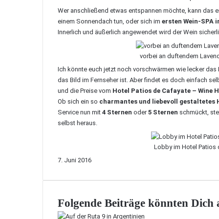
Wer anschließend etwas entspannen möchte, kann das 
einem Sonnendach tun, oder sich im
ersten Wein-SPA 
Innerlich und äußerlich angewendet wird der Wein sicherl
vorbei an duftendem Lavend
Ich könnte euch jetzt noch vorschwärmen wie lecker das 
das Bild im Fernseher ist. Aber findet es doch einfach sel
und die Preise vom
Hotel Patios de Cafayate – Wine 
Ob sich ein so
charmantes und liebevoll gestaltetes 
Service nun mit
4 Sternen
oder
5 Sternen
schmückt, steh
selbst heraus.
Lobby im Hotel Patios 
7. Juni 2016
Folgende Beiträge könnten Dich a