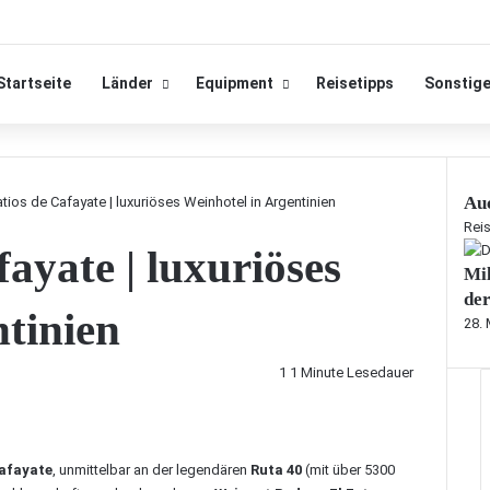
Startseite
Länder
Equipment
Reisetipps
Sonstig
Auc
atios de Cafayate | luxuriöses Weinhotel in Argentinien
S
Reis
ayate | luxuriöses
c
Mil
h
l
der
tinien
i
28.
e
ß
1
1 Minute Lesedauer
e
n
afayate
, unmittelbar an der legendären
Ruta 40
(mit über 5300