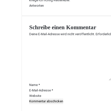
kriege ich richtig Reisefieber.
:
Antworten
Schreibe einen Kommentar
Deine E-Mail-Adresse wird nicht veröffentlicht.
Erforderli
K
o
m
m
e
n
t
a
r
Name
*
*
E-Mail-Adresse
*
Website