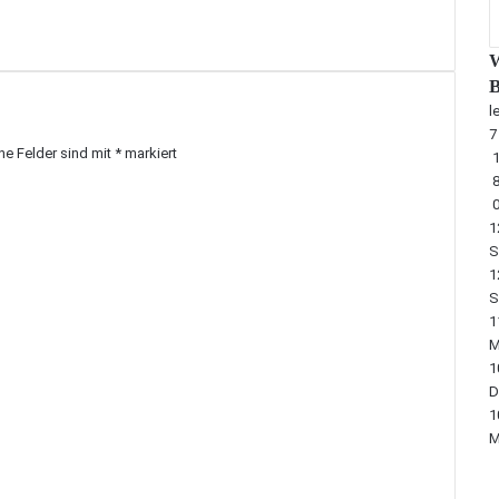
W
B
l
che Felder sind mit
*
markiert
1
1
S
1
S
1
M
1
D
1
M