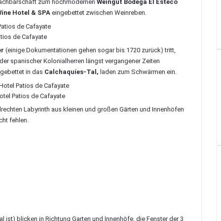
er Nachbarschaft zum hochmodernen
Weingut Bodega El Esteco
Wine Hotel & SPA
eingebettet zwischen Weinreben.
atios de Cafayate
er
(einige Dokumentationen gehen sogar bis 1720 zurück) tritt,
er spanischer Kolonialherren längst vergangener Zeiten
ngebettet in das
Calchaquíes-Tal,
laden zum Schwärmen ein.
otel Patios de Cafayate
elrechten Labyrinth aus kleinen und großen Gärten und Innenhöfen
cht fehlen.
l ist) blicken in Richtung Garten und Innenhöfe, die Fenster der 3