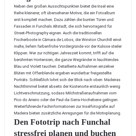
Neben den großen Aussichtspunkten bietet die Insel eine
Reihe kleinerer, oft übersehener Motive, die ein Fotoalbum
erst komplett machen. Dazu zählen die bunten Türen und
Fassaden in Funchals Altstadt, die sich hervorragend für
Street-Photography eignen. Auch die traditionellen
Fischerboote in Câmara de Lobos, die Winston Churchill einst
malte, liefern farbenfrohe Vordergründe vor der Kulisse steiler
Klippen. Wer zur richtigen Jahreszeit kommt, trifft auf die
berühmten Hortensien, die ganze Wegränder in leuchtendes
Blau und Violett tauchen. Detaillierte Aufnahmen einzelner
Blüten mit Offenblende ergeben wunderbar freigestellte
Porträts. Schließlich lohnt sich der Blick nach oben: Madeiras
Nachthimmel bietet abseits der Küstenorte erstaunlich wenig
Lichtverschmutzung, sodass Milchstraßenaufnahmen vom
Pico do Arieiro oder der Paul-da-Serra-Hochebene gelingen.
Weiterführende Fachinformationen zur Inselfotografie auf
Madeira bieten zusätzliche Anregungen für die Motivplanung.
Den Fototrip nach Funchal
stressfrei planen und buchen