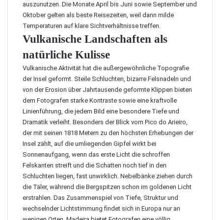
auszunutzen. Die Monate April bis Juni sowie September und
Oktober gelten als beste Reisezeiten, weil dann milde
Temperaturen auf klare Sichtverhältnisse treffen.
Vulkanische Landschaften als
natürliche Kulisse
Vulkanische Aktivität hat die außergewöhnliche Topografie
der Insel geformt. Steile Schluchten, bizarre Felsnadeln und
von der Erosion über Jahrtausende geformte Klippen bieten
dem Fotografen starke Kontraste sowie eine kraftvolle
Linienführung, die jedem Bild eine besondere Tiefe und
Dramatik verleiht. Besonders der Blick vom Pico do Arieiro,
der mit seinen 1818 Metern zu den höchsten Erhebungen der
Insel zählt, auf die umliegenden Gipfel wirkt bei
Sonnenaufgang, wenn das erste Licht die schroffen
Felskanten streift und die Schatten noch tief in den
Schluchten liegen, fast unwirklich. Nebelbänke ziehen durch
die Täler, während die Bergspitzen schon im goldenen Licht
erstrahlen. Das Zusammenspiel von Tiefe, Struktur und
wechselnder Lichtstimmung findet sich in Europa nur an
wenigen Orten. Madeira bietet Fotografen eine völlig