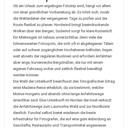
Ob ein Urlaub zum ergiebigen Fototrip wird, hängt vor allem
von einer gründlichen Vorbereitung ab. Es lohnt sich, vorab
die Wetterdaten der vergangenen Tage zu prüfen und die
Route flexibel zu planen. Nordwind bringt beeindruckende
Wolken über den Bergen, Südwind sorgt für klare Küstenluft.
Ein Mietwagen ist nahezu unverzichtbar, denn viele der
lohnenswerten Fotospots, die sich oft in abgelegenen Tälern
oder auf schwer zugänglichen Hochebenen befinden, liegen
weit abseits der regulären Buslinien und erfordern Anfahrten
über enge, kurvenreiche Bergstraßen, die nur mit einem
eigenen Fahrzeug sicher und zeitlich flexibel bewältigt
werden können.
Die Wahl der Unterkunft beeinflusst den fotografischen Ertrag
einer Madeira-Reise erheblich, da sie bestimmt, welche
Motive morgens und abends ohne lange Anfahrtswege
erreichbar sind. Eine Unterkunft im Norden der Insel verkürzt
die Anfahrtswege zum Laurissilva-Wald und zur Nordküste
deutlich. Funchal selbst bietet wiederum die beste
Infrastruktur für Fotografen, die auf eine gute Anbindung an
Geschäfte, Restaurants und Transportmittel angewiesen