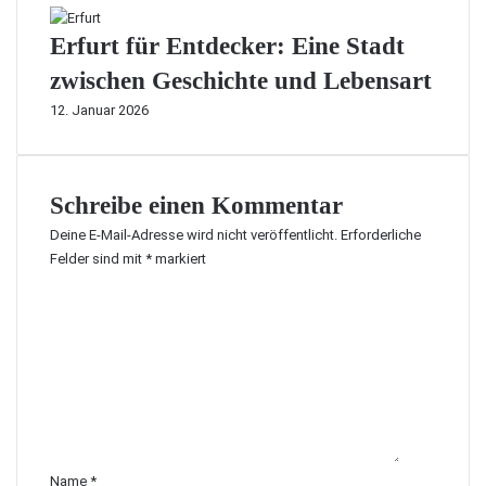
Erfurt für Entdecker: Eine Stadt
zwischen Geschichte und Lebensart
12. Januar 2026
Schreibe einen Kommentar
Deine E-Mail-Adresse wird nicht veröffentlicht.
Erforderliche
Felder sind mit
*
markiert
K
o
m
m
e
n
t
a
r
Name
*