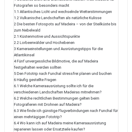
Fotografen so besonders macht
1.1
Atlantisches Licht und wechselnde Wetterstimmungen
1.2
Vulkanische Landschaften als natürliche Kulisse
2
Die besten Fotospots auf Madeira – von der Steilküste bis
zum Nebelwald
2.1
Küstenmotive und Aussichtspunkte
2.2
Lorbeerwälder und Hochebenen
3
Kameraeinstellungen und Ausrüstungstipps für die
Atlantikinsel
4
Fünf unvergessliche Bildmotive, die auf Madeira
festgehalten werden sollten
5
Den Fototrip nach Funchal stressfrei planen und buchen
6
Häufig gestellte Fragen
6.1
Welche Kameraausrüstung sollte ich für die
verschiedenen Landschaften Madeiras mitnehmen?
6.2
Welche rechtlichen Bestimmungen gelten beim
Fotografieren mit Drohnen auf Madeira?
6.3
Wie finde ich günstige Flugverbindungen nach Funchal für
einen mehrtägigen Fototrip?
6.4
Wo kann ich auf Madeira meine Kameraausrüstung
reparieren lassen oder Ersatzteile kaufen?