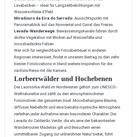
Lavabecken – ideal für Langzeitbelichtungen mit
Wasserschleier-Effekt.
Miradouro da Eira do Serrado:
Aussichtspunkt mit
Panoramablick auf das Nonnental und Curral das Freiras.
Levada-Wanderwege:
Bewässerungskanäle führen durch
dichte Vegetation mit Blicken auf Wasserfälle und
moosbedeckte Felsen.
Wer sich für vergleichbare Fotoabenteuer in anderen
Regionen interessiert, findet in unserem Beitrag zu den
zehn
besten Fotolocations in Irland
weitere Inspiration für die
nächste Reise mit der Kamera.
Lorbeerwälder und Hochebenen
Der Laurissilva-Wald im Nordwesten gehört zum UNESCO-
Weltnaturerbe und zählt zu den atmosphärischsten
Fotomotiven der gesamten Insel. Moosbehangene Bäume,
diffuses Nebellicht und eine beinahe mystische Atmosphäre
verleihen jeder Aufnahme einen besonderen Charakter. Die
Levada do Caldeirão Verde, die als eine der bekanntesten
Wanderrouten Madeiras gilt und Besuchern einen
unmittelbaren Zugang zur unberührten Natur bietet, führt