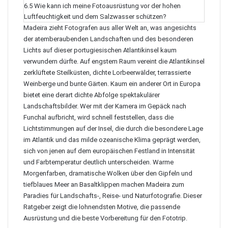
6.5
Wie kann ich meine Fotoausrüstung vor der hohen
Luftfeuchtigkeit und dem Salzwasser schützen?
Madeira zieht Fotografen aus aller Welt an, was angesichts
der atemberaubenden Landschaften und des besonderen
Lichts auf dieser portugiesischen Atlantikinsel kaum
verwundern dürfte. Auf engstem Raum vereint die Atlantikinsel
zerklüftete Steilküsten, dichte Lorbeerwälder, terrassierte
Weinberge und bunte Gärten. Kaum ein anderer Ort in Europa
bietet eine derart dichte Abfolge spektakulärer
Landschaftsbilder. Wer mit der Kamera im Gepäck nach
Funchal aufbricht, wird schnell feststellen, dass die
Lichtstimmungen auf der Insel, die durch die besondere Lage
im Atlantik und das milde ozeanische Klima geprägt werden,
sich von jenen auf dem europäischen Festland in Intensität
und Farbtemperatur deutlich unterscheiden. Warme
Morgenfarben, dramatische Wolken über den Gipfeln und
tiefblaues Meer an Basaltklippen machen Madeira zum
Paradies für Landschafts-, Reise- und Naturfotografie. Dieser
Ratgeber zeigt die lohnendsten Motive, die passende
Ausrüstung und die beste Vorbereitung für den Fototrip.