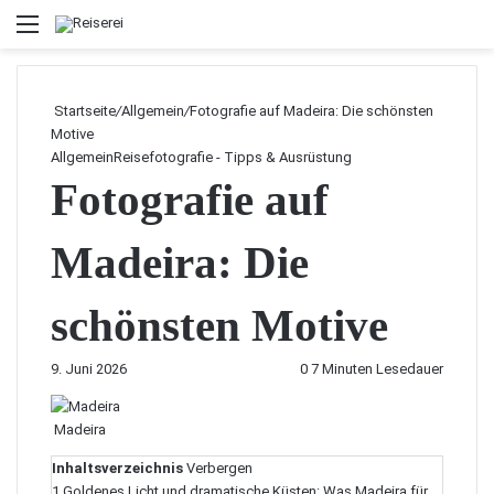
Menü
Startseite
/
Allgemein
/
Fotografie auf Madeira: Die schönsten
Motive
Allgemein
Reisefotografie - Tipps & Ausrüstung
Fotografie auf
Madeira: Die
schönsten Motive
9. Juni 2026
0
7 Minuten Lesedauer
Madeira
Inhaltsverzeichnis
Verbergen
1
Goldenes Licht und dramatische Küsten: Was Madeira für