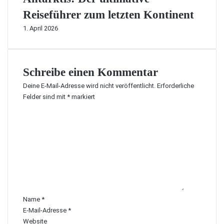
Reiseführer zum letzten Kontinent
1. April 2026
Schreibe einen Kommentar
Deine E-Mail-Adresse wird nicht veröffentlicht.
Erforderliche
Felder sind mit
*
markiert
K
o
m
m
e
n
t
a
r
Name
*
*
E-Mail-Adresse
*
Website