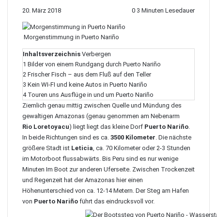
20. März 2018
0
3 Minuten Lesedauer
Morgenstimmung in Puerto Nariño
Inhaltsverzeichnis
Verbergen
1
Bilder von einem Rundgang durch Puerto Nariño
2
Frischer Fisch – aus dem Fluß auf den Teller
3
Kein WI-FI und keine Autos in Puerto Nariño
4
Touren uns Ausflüge in und um Puerto Nariño
Ziemlich genau mittig zwischen Quelle und Mündung des
gewaltigen Amazonas (genau genommen am Nebenarm
Rio Loretoyacu
) liegt liegt das kleine Dorf
Puerto Nariño
.
In beide Richtungen sind es ca.
3500 Kilometer
. Die nächste
größere Stadt ist
Leticia
, ca. 70 Kilometer oder 2-3 Stunden
im Motorboot flussabwärts. Bis
Peru
sind es nur wenige
Minuten Im Boot zur anderen Uferseite. Zwischen Trockenzeit
und Regenzeit hat der Amazonas hier einen
Höhenunterschied von ca. 12-14 Metern. Der Steg am Hafen
von
Puerto Nariño
führt das eindrucksvoll vor.