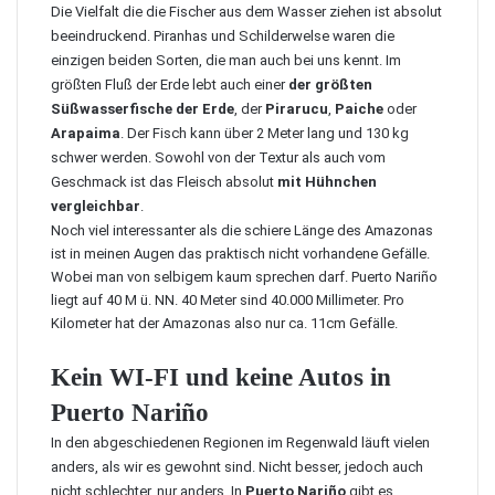
Die Vielfalt die die Fischer aus dem Wasser ziehen ist absolut
beeindruckend. Piranhas und Schilderwelse waren die
einzigen beiden Sorten, die man auch bei uns kennt. Im
größten Fluß der Erde lebt auch einer
der größten
Süßwasserfische der Erde
, der
Pirarucu
,
Paiche
oder
Arapaima
. Der Fisch kann über 2 Meter lang und 130 kg
schwer werden. Sowohl von der Textur als auch vom
Geschmack ist das Fleisch absolut
mit Hühnchen
vergleichbar
.
Noch viel interessanter als die schiere Länge des Amazonas
ist in meinen Augen das praktisch nicht vorhandene Gefälle.
Wobei man von selbigem kaum sprechen darf. Puerto Nariño
liegt auf 40 M ü. NN. 40 Meter sind 40.000 Millimeter. Pro
Kilometer hat der Amazonas also nur ca. 11cm Gefälle.
Kein WI-FI und keine Autos in
Puerto Nariño
In den abgeschiedenen Regionen im Regenwald läuft vielen
anders, als wir es gewohnt sind. Nicht besser, jedoch auch
nicht schlechter, nur anders. In
Puerto Nariño
gibt es