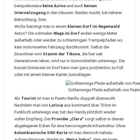
beispielsweise
keine Autos
und auch
keinen
Internetzugang
in den Häusern. Beides macht, bei näherer
Betrachtung, Sinn.
Wofür benötigt man in einem
kleinen Dorf im Regenwald
Autos? Die schmalen
Wege im Dorf
enden wenige Meter
außerhalb oder werden zu schlammigen Trampelpfaden wo
kein motorisiertes Fahrzeug durchkommt. Selbst die
Einwohner vom
Stamm der Tikuna
, die hier seit
Generationen leben, sind nur in Gummistiefeln unterwegs. Die
kurzen Distanzen im Dorf kann man ganz problemlos zu Fuß
oder mit einem kleinen Karren zurücklegen.
Schlammige Pfade außerhalb von Puert
Als
Tourist
ist man in Puerto Nariño doppelt überrascht.
Nachdem man von
Leticia
aus kommend über 70 km im
Funkloch unterwegs war, hat das Handy plötzlich wieder
vollen Empfang. Der
Provider „Claro“
sorgt selbst in diesen
abgelegenen Ecken für eine hervorragende Infrastruktur. Ohne
kolumbianische SIM-Karte
ist man dennoch nahezu
aufgeschmissen. Weder im
„Weira Selva“
, dem einzigen