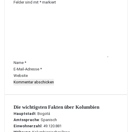
Felder sind mit
*
markiert
K
o
m
m
e
n
t
a
r
Name
*
*
E-Mail-Adresse
*
Website
Die wichtigsten Fakten über Kolumbien
Hauptstadt
: Bogotá
Amtssprache
: Spanisch
Einwohnerzahl
: 49.120.881