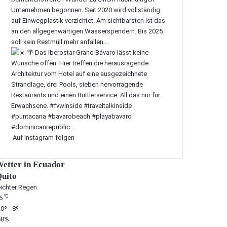
Auf Instagram folgen
etter in Ecuador
uito
eichter Regen
℃
6
0º - 8º
58%