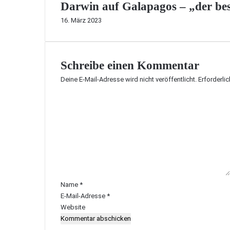
Darwin auf Galapagos – „der bes
16. März 2023
Schreibe einen Kommentar
Deine E-Mail-Adresse wird nicht veröffentlicht.
Erforderli
K
o
m
m
e
n
t
a
r
Name
*
*
E-Mail-Adresse
*
Website