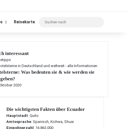
Suchen
es
Reisekarte
nach
h interessant
setipps
elsterne: Was bedeuten sie & wie werden sie
rgeben?
 Oktober 2020
Die wichtigsten Fakten über Ecuador
Hauptstadt
: Quito
Amtssprache
: Spanisch, Kichwa, Shuar
Einwohnerzahl
: 16.863.000