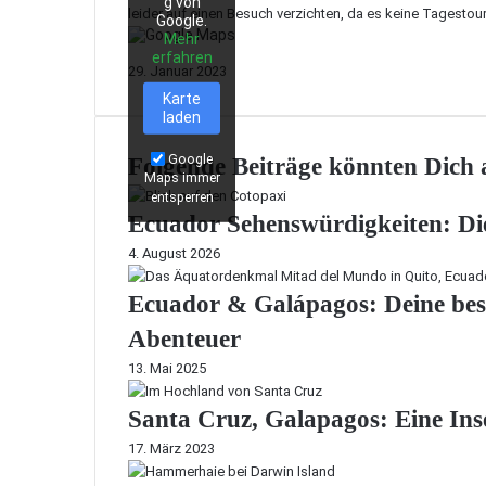
g von
leider auf einen Besuch verzichten, da es keine Tagestou
Google.
Mehr
erfahren
29. Januar 2023
Karte
laden
Google
Folgende Beiträge könnten Dich a
Maps immer
entsperren
Ecuador Sehenswürdigkeiten: Die
4. August 2026
Ecuador & Galápagos: Deine beste
Abenteuer
13. Mai 2025
Santa Cruz, Galapagos: Eine Ins
17. März 2023