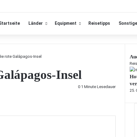
Startseite
Länder
Equipment
Reisetipps
Sonstig
Auc
ie rote Galápagos-Insel
S
Rei
Galápagos-Insel
c
Hot
h
l
ve
0
1 Minute Lesedauer
i
25.
e
ß
e
n