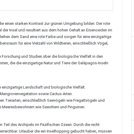
 die einen starken Kontrast zur grünen Umgebung bilden. Der rote
 der Insel und resultiert aus dem hohen Gehalt an Eisenoxiden im
leihen dem Sand eine rote Farbe und sorgen für eine einzigartige
ebensraum für eine Vielzahl von Wildtieren, einschließlich Vögel,
he Forschung und Studien über die biologische Vielfalt in den
uristen, die die einzigartige Natur und Tiere der Galápagos-Inseln
 einzigartige Landschaft und biologische Vielfalt.
nd Mangrovenvegetation sowie Cactus-Arten.
igen Tierarten, einschließlich Seevögeln wie Fregattvögeln und
ie Meeresbewohnern wie Seeottern und Pinguinen.
en Teil des Archipels im Pazifischen Ozean. Durch die recht
t erreichbar. Urlauber die ein Inselhopping gebucht haben, müssen