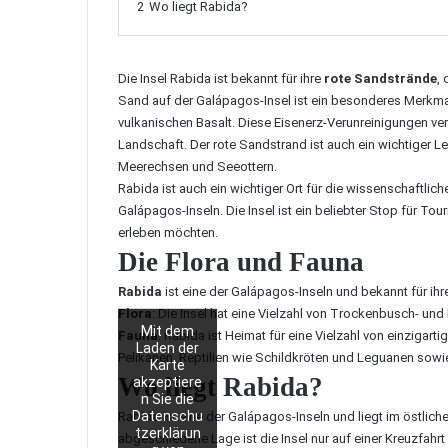
2
Wo liegt Rabida?
Die Insel Rabida ist bekannt für ihre
rote Sandstrände
,
Sand auf der Galápagos-Insel ist ein besonderes Merkmal
vulkanischen Basalt. Diese Eisenerz-Verunreinigungen ver
Landschaft. Der
rote Sandstrand
ist auch ein wichtiger L
Meerechsen und Seeottern.
Rabida ist auch ein wichtiger Ort für die wissenschaftlic
Galápagos-Inseln
. Die Insel ist ein beliebter Stop für To
erleben möchten.
Die Flora und Fauna
Rabida
ist eine der Galápagos-Inseln und bekannt für ihre
Flora
: Die Insel hat eine Vielzahl von Trockenbusch- u
Mit dem
Fauna
: Rabida ist Heimat für eine Vielzahl von einzigart
Laden der
Pelikanen, Reptilien wie Schildkröten und Leguanen sow
Karte
Wo liegt Rabida?
akzeptiere
n Sie die
Datenschu
Rabida ist eine der Galápagos-Inseln und liegt im östlich
tzerklärun
abgeschiedene Lage ist die Insel nur auf einer Kreuzfahr