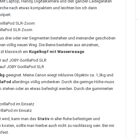
g. Mit Laptop, Handy, Digitalkamera und den ganzen Ladegeräten
herche nach etwas kompaktem und leichten bin ich dann
olpert.
illaPod SLR-Zoom
us drei oder vier Segmenten bestehen und ineinander geschoben
nen völlig neuen Weg. Die Beine bestehen aus einzelnen,
tzt klassisch ein
Kugelkopf mit Wasserwaage
.
auf JOBY GorillaPod SLR
3kg
geeignet. Meine Canon wiegt inklusive Objektiv ca. 1,3kg und
llaPod
allerdings völlig umdenken. Durch die geringe Höhe muss
o stehen oder an etwas befestigt werden. Durch die gummierten
llaPod im Einsatz
t wird, kann man das
Stativ
in aller Ruhe befestigen und
 kosten, sollte man hierbei auch nicht zu nachlässig sein. Bei mir
nfest.