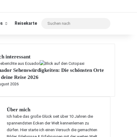
Suchen
es
Reisekarte
nach
h interessant
seberichte aus Ecuador
ador Sehenswürdigkeiten: Die schönsten Orte
 deine Reise 2026
August 2026
Über mich
Ich habe das große Glück seit über 10 Jahren die
spannendsten Ecken der Welt kennenlernen zu
dürfen. Hier starte ich einen Versuch die gemachten
Bilder, Erlebnisse & Erfahrungen mit der weiten Welt