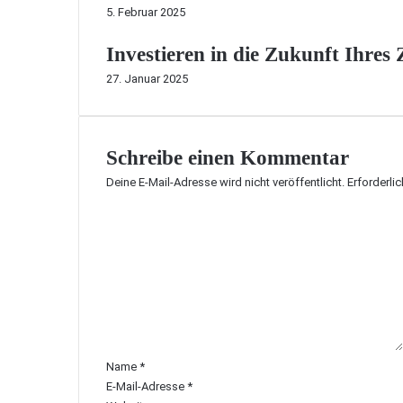
5. Februar 2025
Investieren in die Zukunft Ihres
27. Januar 2025
Schreibe einen Kommentar
Deine E-Mail-Adresse wird nicht veröffentlicht.
Erforderli
K
o
m
m
e
n
t
a
r
Name
*
*
E-Mail-Adresse
*