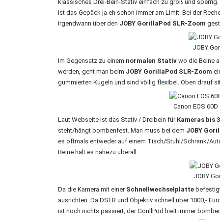
klassisches Drei-Bein-Stativ einfach zu groß und sperri
ist das Gepäck ja eh schon immer am Limit. Bei der Rec
irgendwann über den
JOBY GorillaPod SLR-Zoom
gest
JOBY Gor
Im Gegensatz zu einem
normalen Stativ
wo die Beine a
werden, geht man beim
JOBY GorillaPod SLR-Zoom
ei
gummierten Kugeln und sind völlig flexibel. Oben drauf si
Canon EOS 60D 
Laut Webseite ist das Stativ / Dreibein für
Kameras bis 
steht/hängt bombenfest. Man muss bei dem
JOBY Gori
es oftmals entweder auf einem Tisch/Stuhl/Schrank/Aut
Beine hält es nahezu überall.
JOBY Gori
Da die Kamera mit einer
Schnellwechselplatte
befestig
ausrichten. Da DSLR und Objektiv schnell über 1000,- Euro
ist noch nichts passiert, der GorillPod hielt immer bombe