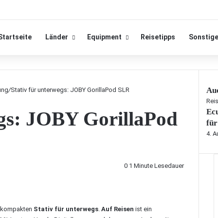
Startseite
Länder
Equipment
Reisetipps
Sonstig
Auc
ung
/
Stativ für unterwegs: JOBY GorillaPod SLR
S
Rei
Ecu
egs: JOBY GorillaPod
c
h
für
l
4. 
i
e
ß
0
1 Minute Lesedauer
e
n
nd kompakten
Stativ für unterwegs
.
Auf Reisen
ist ein